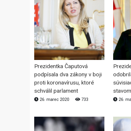
Prezidentka Čaputová
Prezid
podpísala dva zákony v boji
odobri
proti koronavírusu, ktoré
súvisi
schválil parlament
stavo
26. marec 2020
733
26. m