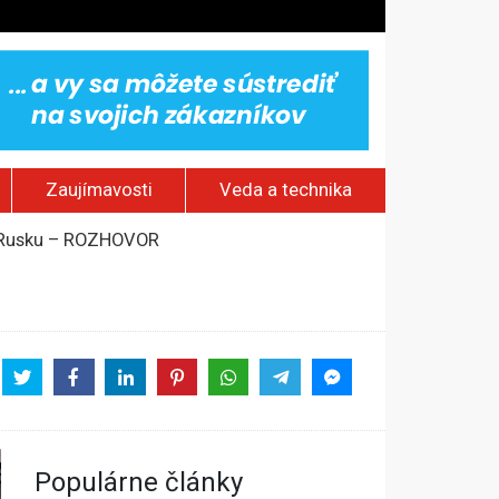
Zaujímavosti
Veda a technika
om Rusku – ROZHOVOR
stavov
rí o prejave dôvery
Populárne články