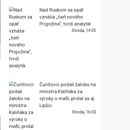
Nad Ruskom sa opäť
vznáša „tieň nového
Prigožina“, tvrdí analytik
Streda, 14:05
Čurillovci podali žalobu na
ministra Kaliňáka za
výroky o mafii, pridal sa aj
Lipšic
Streda, 16:03