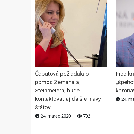
Čaputová požiadala o
Fico kr
pomoc Zemana aj
„špeho
Steinmeiera, bude
korona
kontaktovať aj ďalšie hlavy
24. m
štátov
24. marec 2020
702