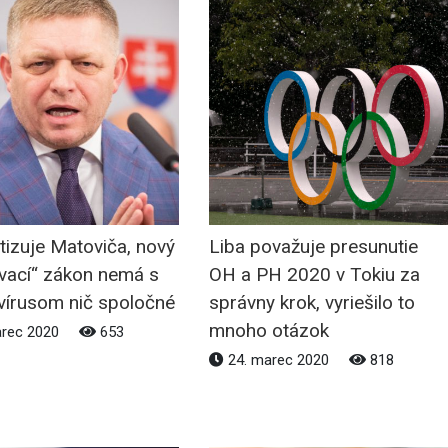
itizuje Matoviča, nový
Liba považuje presunutie
vací“ zákon nemá s
OH a PH 2020 v Tokiu za
vírusom nič spoločné
správny krok, vyriešilo to
mnoho otázok
arec 2020
653
24. marec 2020
818