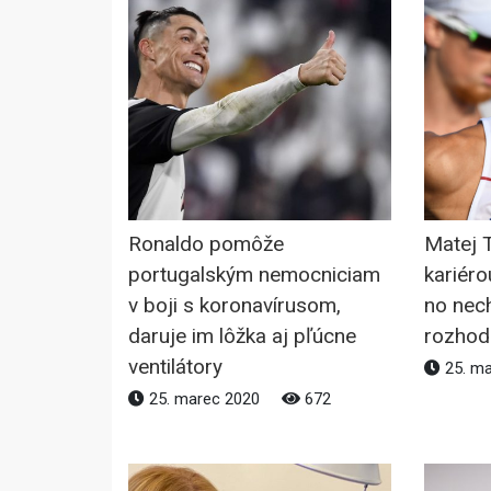
Ronaldo pomôže
Matej T
portugalským nemocniciam
kariéro
v boji s koronavírusom,
no nec
daruje im lôžka aj pľúcne
rozhod
ventilátory
25. m
25. marec 2020
672