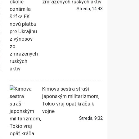
zmrazených ruských aktív
Streda, 14:43
Kimova sestra straší
japonským militarizmom,
Tokio vraj opäť kráča k
vojne
Streda, 9:32