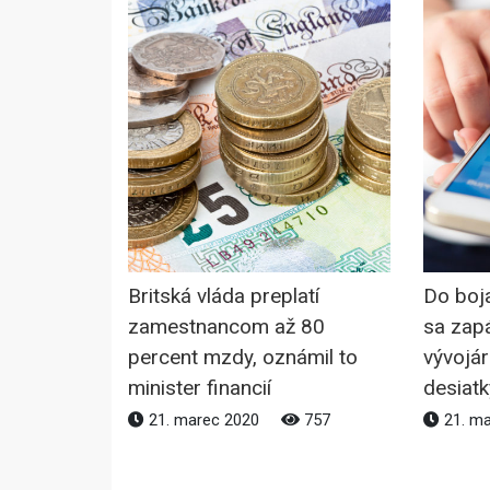
Britská vláda preplatí
Do boja
zamestnancom až 80
sa zapá
percent mzdy, oznámil to
vývojári
minister financií
desiatk
21. marec 2020
757
21. m