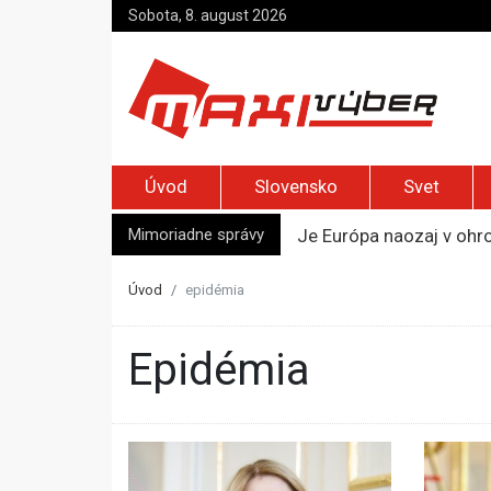
Sobota, 8. august 2026
Úvod
Slovensko
Svet
Mimoriadne správy
Je Európa naozaj v ohr
Pápež Lev XIV. sa vo Fr
Kyjev žiada EÚ o 220 mi
Úvod
epidémia
Merz zvolal bezpečnostn
Kandidatúru Slovenska 
epidémia