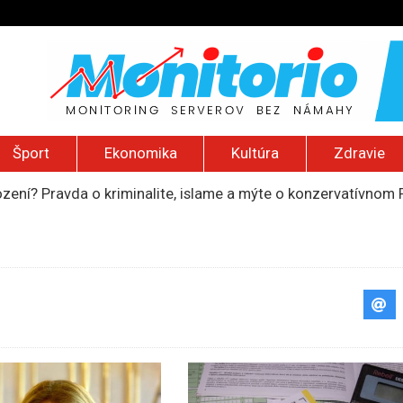
Šport
Ekonomika
Kultúra
Zdravie
ození? Pravda o kriminalite, islame a mýte o konzervatívn
ancúzsku stretne s obeťami sexuálneho zneužívania kňazmi
liónov eur na pomoc farmárom, ktorých postihla blokáda prí
ú radu štátu po incidente s dronom pri ukrajinskom lietadle
do Bezpečnostnej rady OSN podporilo 123 štátov, Blanár hovo