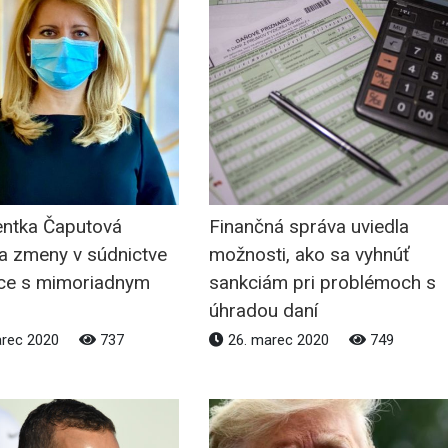
entka Čaputová
Finančná správa uviedla
la zmeny v súdnictve
možnosti, ako sa vyhnúť
ace s mimoriadnym
sankciám pri problémoch s
m
úhradou daní
arec 2020
737
26. marec 2020
749