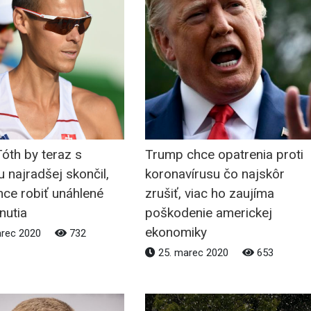
óth by teraz s
Trump chce opatrenia proti
u najradšej skončil,
koronavírusu čo najskôr
hce robiť unáhlené
zrušiť, viac ho zaujíma
nutia
poškodenie americkej
ekonomiky
arec 2020
732
25. marec 2020
653