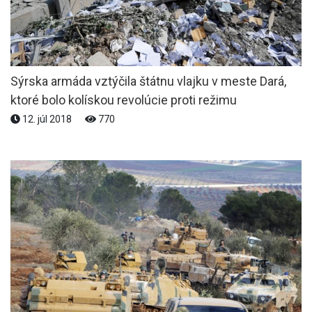
Sýrska armáda vztýčila štátnu vlajku v meste Dará,
ktoré bolo kolískou revolúcie proti režimu
12. júl 2018
770