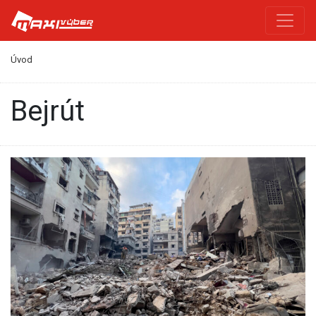
Úvod
Bejrút