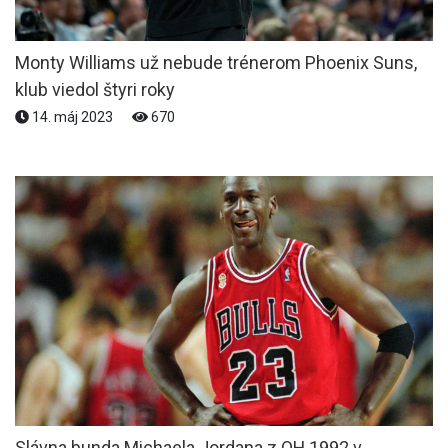
Monty Williams už nebude trénerom Phoenix Suns,
klub viedol štyri roky
14. máj 2023
670
Slávna bunda Michaela Jordana z OH 1992 v