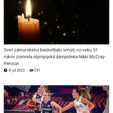
Svet zámorskeho basketbalu smúti, vo veku 51
rokov zomrela olympijská šampiónka Nikki McCray-
Penson
8. júl 2023
591