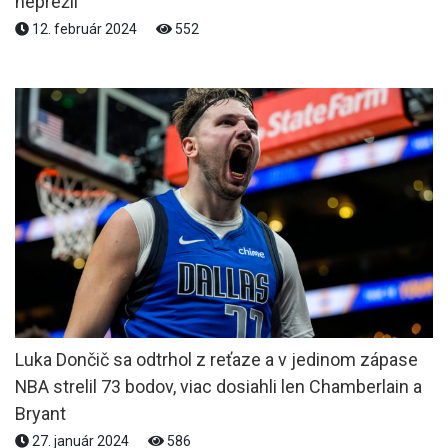
neprežil
12. február 2024
552
Luka Dončič sa odtrhol z reťaze a v jedinom zápase
NBA strelil 73 bodov, viac dosiahli len Chamberlain a
Bryant
27. január 2024
586