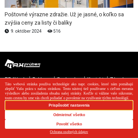
Poštovné výrazne zdražie. Už je jasné, o koľko sa
zvýšia ceny za listy či balíky
9. október 2024
516
PR článok
Reklama
Spolupráca
Kontakt
Zásady
používania cookies
RSS