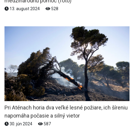
medzinárodnú pomoc (foto)
13. august 2024
528
Pri Aténach horia dva veľké lesné požiare, ich šíreniu
napomáha počasie a silný vietor
30. jún 2024
587