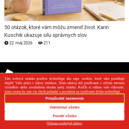
50 otázok, ktoré vám môžu zmeniť život. Karin
Kuschik ukazuje silu správnych slov
22. máj 2026
211
PR článok
Reklama
Spolupráca
Kontakt
Zásady
používania cookies
RSS