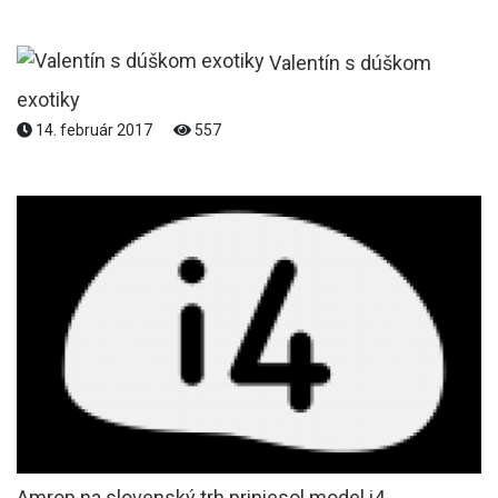
Valentín s dúškom
exotiky
14. február 2017
557
Amrop na slovenský trh priniesol model i4