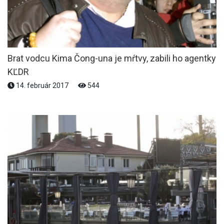
Brat vodcu Kima Čong-una je mŕtvy, zabili ho agentky
KĽDR
14. február 2017
544