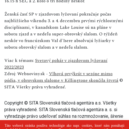
16.15 h SEČ a 2. kolo o tri hodiny neskôr.
Ženská časť SP v zjazdovom lyžovaní pokračuje počas
najbližšieho víkendu 3. a 4. decembra prvými rýchlostnými
disciplínami, v kanadskom Lake Louise sú na pláne v
sobotu zjazd a v nedeľu super-obrovský slalom. O týždeň
neskôr vo francúzskom Val d´Isere absolvujú lyžiarky v
sobotu obrovský slalom a v nedeľu slalom.
Viac k témam:
Svetový pohár v zjazdovom lyžovaní
2022/2023
Zdroj: Webnoviny.sk -
Vlhová prvýkrát v sezóne mimo
pódia, v obrovskom slalome v Killingtone skončila štvrtá
©
SITA Všetky práva vyhradené.
Copyright © SITA Slovenská tlačová agentúra a.s. Všetky
práva vyhradené. SITA Slovenská tlačová agentúra a. s. si
vyhradzuje právo udeľovať súhlas na rozmnožovanie, šírenie
a na verejný prenos tohto článku a jeho častí.