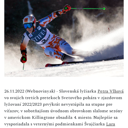
26.11.2022 (Webnoviny.sk) - Slovenská lyžiarka
Petra Vlhová
vo svojich tretích pretekoch Svetového pohára v zjazdovom
lyžovaní 2022/2023 prvýkrát nevystúpila na stupne pre
víťazov, v sobotňajšom úvodnom obrovskom slalome sezóny
v americkom Killingtone obsadila 4. miesto. Najlepšie sa
vysporiadala s veternými podmienkami Švajčiarka
Lara