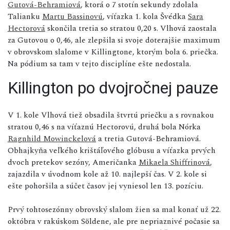
Gutová-Behramiová
, ktorá o 7 stotín sekundy zdolala
Talianku
Martu Bassinovú
, víťazka 1. kola Švédka
Sara
Hectorová
skončila tretia so stratou 0,20 s. Vlhová zaostala
za Gutovou o 0,46, ale zlepšila si svoje doterajšie maximum
v obrovskom slalome v Killingtone, ktorým bola 6. priečka.
Na pódium sa tam v tejto disciplíne ešte nedostala.
Killington po dvojročnej pauze
V 1. kole Vlhová tiež obsadila štvrtú priečku a s rovnakou
stratou 0,46 s na víťaznú Hectorovú, druhá bola Nórka
Ragnhild Mowinckelová
a tretia Gutová-Behramiová.
Obhajkyňa veľkého krištáľového glóbusu a víťazka prvých
dvoch pretekov sezóny, Američanka
Mikaela Shiffrinová
,
zajazdila v úvodnom kole až 10. najlepší čas. V 2. kole si
ešte pohoršila a súčet časov jej vyniesol len 13. pozíciu.
Prvý tohtosezónny obrovský slalom žien sa mal konať už 22.
októbra v rakúskom Söldene, ale pre nepriaznivé počasie sa