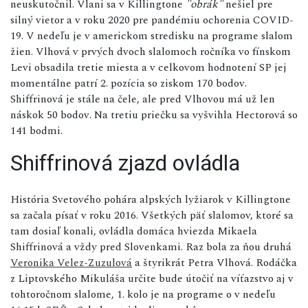
neuskutočnil. Vlani sa v Killingtone
"obrák"
nešiel pre
silný vietor a v roku 2020 pre pandémiu ochorenia COVID-
19. V nedeľu je v americkom stredisku na programe slalom
žien. Vlhová v prvých dvoch slalomoch ročníka vo fínskom
Levi obsadila tretie miesta a v celkovom hodnotení SP jej
momentálne patrí 2. pozícia so ziskom 170 bodov.
Shiffrinová je stále na čele, ale pred Vlhovou má už len
náskok 50 bodov. Na tretiu priečku sa vyšvihla Hectorová so
141 bodmi.
Shiffrinová zjazd ovládla
História Svetového pohára alpských lyžiarok v Killingtone
sa začala písať v roku 2016. Všetkých päť slalomov, ktoré sa
tam dosiaľ konali, ovládla domáca hviezda Mikaela
Shiffrinová a vždy pred Slovenkami. Raz bola za ňou druhá
Veronika Velez-Zuzulová
a štyrikrát Petra Vlhová. Rodáčka
z Liptovského Mikuláša určite bude útočiť na víťazstvo aj v
tohtoročnom slalome, 1. kolo je na programe o v nedeľu