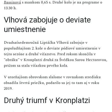
Bassinová
s mankom 0,65 s. Druhé kolo je na programe o
13.30 h.
Vlhová zabojuje o deviate
umiestnenie
Dvadsaťsedemročná Liptáčka Vlhová zabojuje v
popoludňajšom 2. kole o deviate pódiové umiestnenie v
tejto sezóne a druhé víťazstvo. Pred rokom skončila v
"obráku" v Kronplatzi druhá za Švédkou Sarou Hectorovou,
pričom sa stala víťazkou prvého kola.
V utorňajšom obrovskom slalome v rovnakom stredisku
obsadila štvrtú priečku, podarilo sa jej to tam aj v roku
2019.
Druhý triumf v Kronplatzi