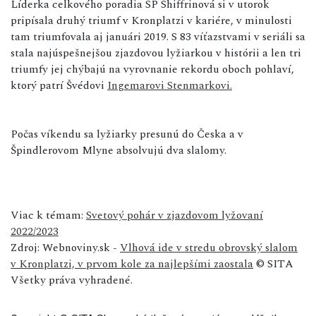
Líderka celkového poradia SP Shiffrinová si v utorok
pripísala druhý triumf v Kronplatzi v kariére, v minulosti
tam triumfovala aj januári 2019. S 83 víťazstvami v seriáli sa
stala najúspešnejšou zjazdovou lyžiarkou v histórii a len tri
triumfy jej chýbajú na vyrovnanie rekordu oboch pohlaví,
ktorý patrí Švédovi
Ingemarovi Stenmarkovi.
Počas víkendu sa lyžiarky presunú do Česka a v
Špindlerovom Mlyne absolvujú dva slalomy.
Viac k témam:
Svetový pohár v zjazdovom lyžovaní
2022/2023
Zdroj: Webnoviny.sk -
Vlhová ide v stredu obrovský slalom
v Kronplatzi, v prvom kole za najlepšími zaostala
© SITA
Všetky práva vyhradené.