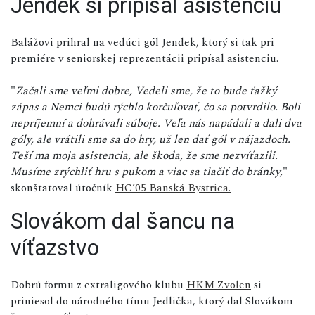
Jendek si pripísal asistenciu
Balážovi prihral na vedúci gól Jendek, ktorý si tak pri
premiére v seniorskej reprezentácii pripísal asistenciu.
"
Začali sme veľmi dobre, Vedeli sme, že to bude ťažký
zápas a Nemci budú rýchlo korčuľovať, čo sa potvrdilo. Boli
nepríjemní a dohrávali súboje. Veľa nás napádali a dali dva
góly, ale vrátili sme sa do hry, už len dať gól v nájazdoch.
Teší ma moja asistencia, ale škoda, že sme nezvíťazili.
Musíme zrýchliť hru s pukom a viac sa tlačiť do bránky,
"
skonštatoval útočník
HC’05 Banská Bystrica.
Slovákom dal šancu na
víťazstvo
Dobrú formu z extraligového klubu
HKM Zvolen
si
priniesol do národného tímu Jedlička, ktorý dal Slovákom