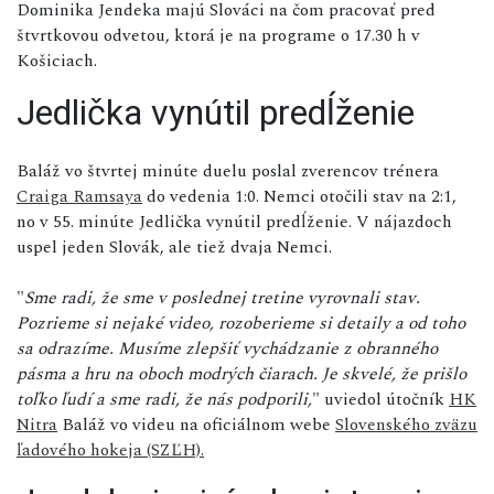
Dominika Jendeka majú Slováci na čom pracovať pred
štvrtkovou odvetou, ktorá je na programe o 17.30 h v
Košiciach.
Jedlička vynútil predĺženie
Baláž vo štvrtej minúte duelu poslal zverencov trénera
Craiga Ramsaya
do vedenia 1:0. Nemci otočili stav na 2:1,
no v 55. minúte Jedlička vynútil predĺženie. V nájazdoch
uspel jeden Slovák, ale tiež dvaja Nemci.
"
Sme radi, že sme v poslednej tretine vyrovnali stav.
Pozrieme si nejaké video, rozoberieme si detaily a od toho
sa odrazíme. Musíme zlepšiť vychádzanie z obranného
pásma a hru na oboch modrých čiarach. Je skvelé, že prišlo
toľko ľudí a sme radi, že nás podporili,
" uviedol útočník
HK
Nitra
Baláž vo videu na oficiálnom webe
Slovenského zväzu
ľadového hokeja (SZĽH).