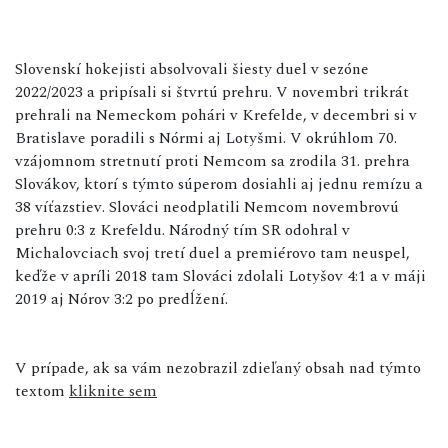
Slovenskí hokejisti absolvovali šiesty duel v sezóne
2022/2023 a pripísali si štvrtú prehru. V novembri trikrát
prehrali na Nemeckom pohári v Krefelde, v decembri si v
Bratislave poradili s Nórmi aj Lotyšmi. V okrúhlom 70.
vzájomnom stretnutí proti Nemcom sa zrodila 31. prehra
Slovákov, ktorí s týmto súperom dosiahli aj jednu remízu a
38 víťazstiev. Slováci neodplatili Nemcom novembrovú
prehru 0:3 z Krefeldu. Národný tím SR odohral v
Michalovciach svoj tretí duel a premiérovo tam neuspel,
keďže v apríli 2018 tam Slováci zdolali Lotyšov 4:1 a v máji
2019 aj Nórov 3:2 po predĺžení.
V prípade, ak sa vám nezobrazil zdieľaný obsah nad týmto
textom
kliknite sem