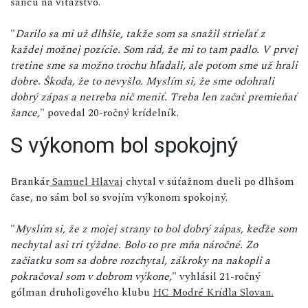
šancu na víťazstvo.
"
Darilo sa mi už dlhšie, takže som sa snažil strieľať z
každej možnej pozície. Som rád, že mi to tam padlo. V prvej
tretine sme sa možno trochu hľadali, ale potom sme už hrali
dobre. Škoda, že to nevyšlo. Myslím si, že sme odohrali
dobrý zápas a netreba nič meniť. Treba len začať premieňať
šance,
" povedal 20-ročný krídelník.
S výkonom bol spokojný
Brankár
Samuel Hlavaj
chytal v súťažnom dueli po dlhšom
čase, no sám bol so svojím výkonom spokojný.
"
Myslím si, že z mojej strany to bol dobrý zápas, keďže som
nechytal asi tri týždne. Bolo to pre mňa náročné. Zo
začiatku som sa dobre rozchytal, zákroky na nakopli a
pokračoval som v dobrom výkone,
" vyhlásil 21-ročný
gólman druholigového klubu
HC Modré Krídla Slovan.