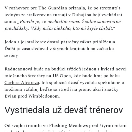
V rozhovore pre
The Guardian
priznala, že po stretnutí s
jedným zo stalkerov na turnaji v Dubaji sa bojí vychádzať
sama: „
Pravda je, že nechodím sama. Žiadne samostatné
prechádzky. Vždy mám niekoho, kto mi kryje chrbát.
“
Jeden z jej stalkerov dostal päťročný zákaz priblíženia.
Ďalší ju zasa sledoval v štyroch krajinách na začiatku
sezóny.
Raducanuová bude na budúci týždeň jednou z hviezd novej
miešaného štvorhry na US Open, kde bude hrať po boku
Carlosa Alcaraza
. Ich spoločná účasť vyvolala špekulácie o
možnom vzťahu, keďže sa stretli na promo akcii značky
Evian pred Wimbledonom.
Vystriedala už deväť trénerov
Od svojho triumfu vo Flushing Meadows pred štyrmi rokmi