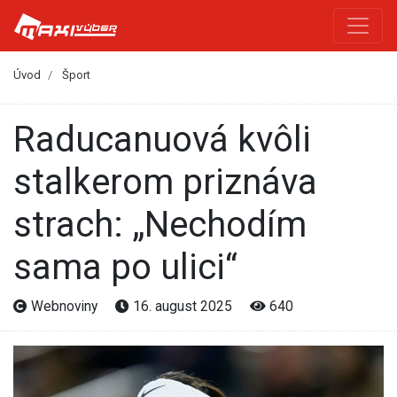
Úvod
Šport
Raducanuová kvôli
stalkerom priznáva
strach: „Nechodím
sama po ulici“
Webnoviny
16. august 2025
640