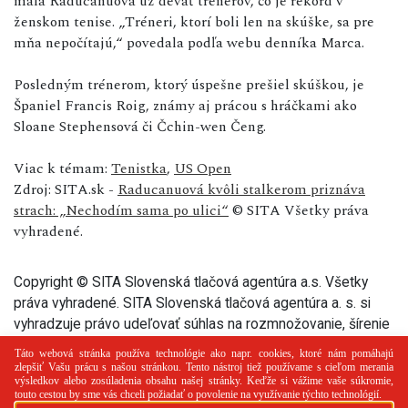
mala Raducanuová už deväť trénerov, čo je rekord v
ženskom tenise. „Tréneri, ktorí boli len na skúške, sa pre
mňa nepočítajú,“ povedala podľa webu denníka Marca.
Posledným trénerom, ktorý úspešne prešiel skúškou, je
Španiel Francis Roig, známy aj prácou s hráčkami ako
Sloane Stephensová či Čchin-wen Čeng.
Viac k témam:
Tenistka
,
US Open
Zdroj: SITA.sk -
Raducanuová kvôli stalkerom priznáva
strach: „Nechodím sama po ulici“
© SITA Všetky práva
vyhradené.
Copyright © SITA Slovenská tlačová agentúra a.s. Všetky
práva vyhradené. SITA Slovenská tlačová agentúra a. s. si
vyhradzuje právo udeľovať súhlas na rozmnožovanie, šírenie
a na verejný prenos tohto článku a jeho častí.