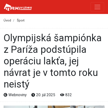
Úvod
Šport
Olympijská šampiónka
z Paríža podstúpila
operáciu lakťa, jej
návrat je v tomto roku
neistý
Webnoviny
20. júl 2025
832