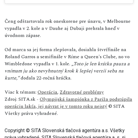
Čeng odštartovala rok oneskorene pre únavu, v Melbourne
vypadla v 2. kole a v Dauhe aj Dubaji prehrala hneď v
úvodnom zápase.
Od marca sa jej forma zlepšovala, dosiahla štvrťfinále na
Roland Garros a semifinále v Ríme a Queen's Clube, no vo
Wimbledone vypadla v 1. kole.
„Toto je len krátka pauza a
vnímam ju ako nevyhnutný krok k lepšej verzii seba na
kurte,“
dodala 22-ročná hráčka.
Viac k témam:
Operácia
,
Zdravotné problémy
Zdroj: SITA.sk -
Olympijská šampiónka z Paríža podstúpila
operáciu lakťa, jej návrat je v tomto roku neistý
© SITA
Všetky práva vyhradené.
Copyright © SITA Slovenská tlačová agentúra a.s. Všetky
práva vyhradené. SITA Slovenská tlačová agentúra a. s. si