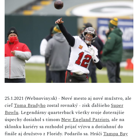
25.1.2021 (Webnoviny.sk) - Nové mesto aj nové mužstvo, ale
cieľ
Toma Bradyho
zostal rovnaký - zisk ďalšieho
Super
Bowlu
. Legendárny quarterback všetky svoje doterajšie
úspechy dosiahol s tímom
New England Patriots
, ale na
sklonku kariéry sa rozhodol prijať výzvu a dotiahnuť do
finále aj družstvo z Floridy. Podarilo sa. Hráči
Tampa Bay