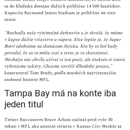
sa do hľadiska dostane ďalších približne 14 500 fanúšikov.
Kapacita Raymond James Stadium je približne 66-tisíc
miest.
"Rozhodla naša výnimočná defenzíva a je skvelé, že máme
v kapse ďalšie víťazstvo u súpera. Ešte lepšie je, že Super
Bowl odohráme na domácom ihrisku. Kto by to bol kedy
povedal, že sa to môže stať a teraz je to skutočnosť.
Nechajte nás chvíľu užívať si ten pocit, ale čoskoro si znova
vyhrnieme rukávy. Chceme zavŕšiť dlhodobý proces,"
komentoval Tom Brady, podľa mnohých najvýraznejšia
osobnosť histórie NFL.
Tampa Bay má na konte iba
jeden titul
Tréner Buccaneers Bruce Arlans začínal pred vyše 30
rokmi v NFL ako asistent trénera v Kansas City. Neskôr sa