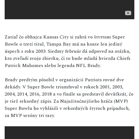
Zatiaľ čo obhajca Kansas City si zahrá vo štvrtom Super
Bowle o tretí titul, Tampa Bay má na konte len jediný
úspech z roku 2003. Siedmy február dá odpoveď na otázku,
kto zveľadí svoju zbierku, či to bude mladá hviezda Chiefs
Patrick Mahomes alebo legenda NFL Brady.
Brady predtým pôsobil v organizácii Patriots rovné dve
dekády. V Super Bowle triumfoval v rokoch 2001, 2003,
2004, 2014, 2016, 2018 a vo finále sa predstavil deväťkrát, čo
je tiež rekordný zápis. Za Najužitočnejšieho hráča (MVP)
Super Bowlu ho vyhlásili v rekordných štyroch prípadoch,
za MVP sezóny tri razy.