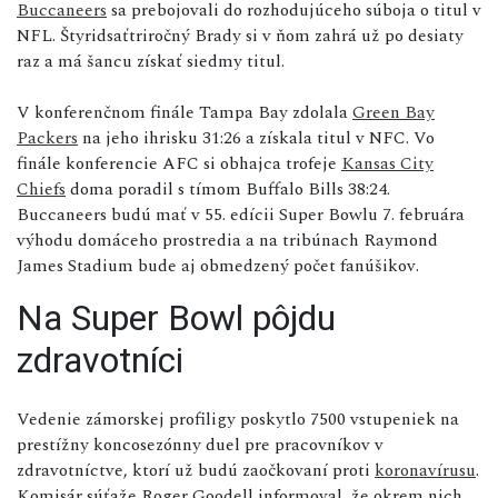
Buccaneers
sa prebojovali do rozhodujúceho súboja o titul v
NFL. Štyridsaťtriročný Brady si v ňom zahrá už po desiaty
raz a má šancu získať siedmy titul.
V konferenčnom finále Tampa Bay zdolala
Green Bay
Packers
na jeho ihrisku 31:26 a získala titul v NFC. Vo
finále konferencie AFC si obhajca trofeje
Kansas City
Chiefs
doma poradil s tímom Buffalo Bills 38:24.
Buccaneers budú mať v 55. edícii Super Bowlu 7. februára
výhodu domáceho prostredia a na tribúnach Raymond
James Stadium bude aj obmedzený počet fanúšikov.
Na Super Bowl pôjdu
zdravotníci
Vedenie zámorskej profiligy poskytlo 7500 vstupeniek na
prestížny koncosezónny duel pre pracovníkov v
zdravotníctve, ktorí už budú zaočkovaní proti
koronavírusu
.
Komisár súťaže Roger Goodell informoval, že okrem nich