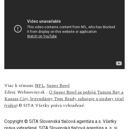
Viac k témam:
NFL
,
Super Bowl
Zdroj: Webnoviny.sk -
O Super Bowl sa pobijú Tampa Bay a
Kansas City, legendárny Tom Brady zabojuje o siedmy titul
(video)
© SITA Všetky práva vyhradené.
Copyright © SITA Slovenská tlačová agentúra a.s. Všetky
práva vyhradené. SITA Slovenská tlačová agentúra a. s. si