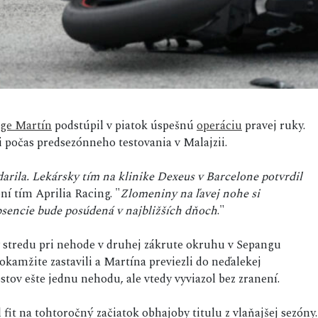
rge Martín
podstúpil v piatok úspešnú
operáciu
pravej ruky.
i počas predsezónneho testovania v Malajzii.
arila. Lekársky tím na klinike Dexeus v Barcelone potvrdil
ení tím Aprilia Racing. "
Zlomeniny na ľavej nohe si
bsencie bude posúdená v najbližších dňoch
."
v stredu pri nehode v druhej zákrute okruhu v Sepangu
okamžite zastavili a Martína previezli do neďalekej
tov ešte jednu nehodu, ale vtedy vyviazol bez zranení.
 fit na tohtoročný začiatok obhajoby titulu z vlaňajšej sezóny.