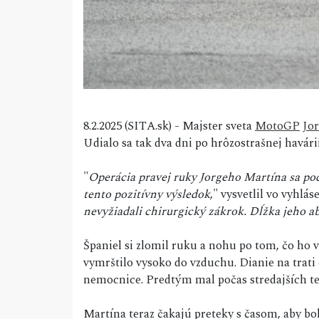
8.2.2025 (SITA.sk) - Majster sveta
MotoGP
Jo
Udialo sa tak dva dni po hrôzostrašnej havári
"
Operácia pravej ruky Jorgeho Martína sa pod
tento pozitívny výsledok
," vysvetlil vo vyhlás
nevyžiadali chirurgický zákrok. Dĺžka jeho a
Španiel si zlomil ruku a nohu po tom, čo ho 
vymrštilo vysoko do vzduchu. Dianie na trati 
nemocnice. Predtým mal počas stredajších tes
Martína teraz čakajú preteky s časom, aby bol