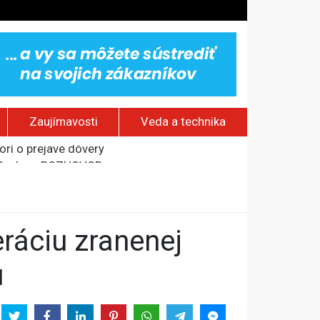
Zaujímavosti
Veda a technika
om Rusku – ROZHOVOR
stavov
rí o prejave dôvery
u