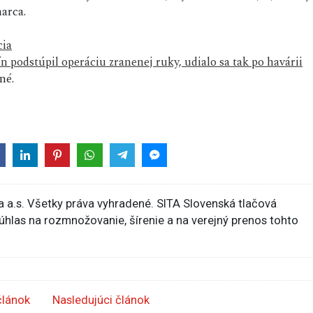
arca.
cia
podstúpil operáciu zranenej ruky, udialo sa tak po havárii
né.
 a.s. Všetky práva vyhradené. SITA Slovenská tlačová
súhlas na rozmnožovanie, šírenie a na verejný prenos tohto
článok
Nasledujúci článok