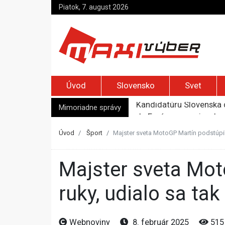
Piatok, 7. august 2026
Úvod
Slovensko
Svet
Mimoriadne správy
Je Európa naozaj v ohr
Pápež Lev XIV. sa vo Fr
Kyjev žiada EÚ o 220 mi
Úvod
Šport
Majster sveta MotoGP Martín podstúpil 
Merz zvolal bezpečnostn
Kandidatúru Slovenska 
Majster sveta MotoGP Martín podstúpil operáciu zranenej
ruky, udialo sa ta
Webnoviny
8. február 2025
515