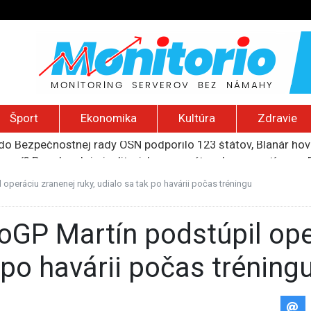
Šport
Ekonomika
Kultúra
Zdravie
ození? Pravda o kriminalite, islame a mýte o konzervatívn
ancúzsku stretne s obeťami sexuálneho zneužívania kňazmi
liónov eur na pomoc farmárom, ktorých postihla blokáda prí
operáciu zranenej ruky, udialo sa tak po havárii počas tréningu
ú radu štátu po incidente s dronom pri ukrajinskom lietadle
do Bezpečnostnej rady OSN podporilo 123 štátov, Blanár hovo
k po havárii počas tréning