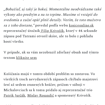
„Bohužiaľ, aj taký je hokej. Momentálne neodvádzame také
výkony ako predtým a na to trpíme. Musíme si vstúpiť do
svedomia a začať opäť plniť detaily. Verím, že toto mužstvo
sa z toho dostane,“
povedal podľa webu
kosiceonline.sk
reprezentačný útočník
Filip Krivošík
, ktorý v 44. sekunde
zápasu pod Tatrami otvoril skóre, ale to bolo z pohľadu
hostí všetko.
V prípade, ak sa vám nezobrazil zdieľaný obsah nad týmto
textom
kliknite sem
Košičania majú v tomto období problém so zostavou. Vo
všetkých troch nevydarených zápasoch chýbalo majstrovi
šesť až sedem zranených hráčov, pričom v súboji v
Michalovciach sa k tomu pridalo aj reprezentačné trio
Patrik Jurčák
,
Mislav Rosandič
a spomenutý Krivošík.