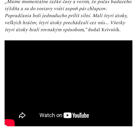
„Máme momentálne ťažké časy a verím, že počas budúceho
týždňa a sa do zostavy vráti aspoň pár chlapcov.
Popradčania boli jednoducho príliš silní. Mali štyri útoky,
veľkých hráčov, štyri útoky prechádzali cez nás... Všetky
štyri útoky hrali rovnakým spôsobom,“
dodal Krivošík.