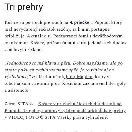
Tri prehry
Košice sú po troch prehrách na
4. priečke
a Poprad, ktorý
mal nevydarený začiatok sezóny, sa k nim postupne
približuje. Aktuálne sú Podtatranci ôsmi s deväťbodovým
mankom na Košice, pričom ťahajú sériu jedenástich duelov
s bodovým ziskom.
„Jednoducho to má hlavu a pätu. Dobre napádame, ale po
strate puku sa rýchlo vraciame späť. Je to vidieť aj na
výsledkoch,“
vyhlásil útočník
Juraj Majdan
, ktorý v
sobotňajšom stretnutí proti Košiciam zaznamenal dva góly
a asistenciu.
Zdroj: SITA.sk -
Košice v priebehu šiestich dní dostali od
Popradu 15 gólov, hororový týždeň podčiarkli ďalšie prehry
– VIDEO, FOTO
© SITA Všetky práva vyhradené.