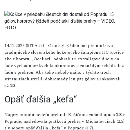
14.12.2025 (SITA.sk) - Ostatný týždeň bol pre mužstvo
úradujúceho slovenského hokejového šampióna
HC Košice
ako z hororu. „Oceliari“ odohrali tri extraligové duely na
ľade východniarskych konkurentov a zakaždým schádzali z
ľadu s prehrou. Aby toho nebolo málo, v týchto troch
stretnutiach strelili dohromady len päť gólov a inkasovali
až
20
.
Opäť ďalšia „kefa“
Najprv minulú nedeľu prehrali Košičania zahanbujúco
2:8
v
Poprade, nasledovala piatková prehra v Michalovciach (2:5)
a v sobotu opäť ďalšia „kefa“ v Poprade (1:7).