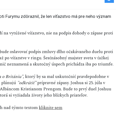
dí na vytúžené víťazstvo, nie na podpis dohody o zápase proti
ebude oslavovať podpis zmluvy dlho očakávaného duelu proti
ž po víťazstve v ringu. Šesťnásobný majster sveta v ťažkej
 nič neznamená a skutočný úspech prichádza iba po triumfe.
a o Britániu"
, ktorý by sa mal uskutočniť pravdepodobne v
i plánujú
"odkrútiť"
prípravné zápasy. Joshua si 25. júla v
m Albáncom Kristianom Prengom. Bude to prvý duel Joshuu
orá si vyžiadala životy jeho blízkych priateľov.
sah nad týmto textom
kliknite sem