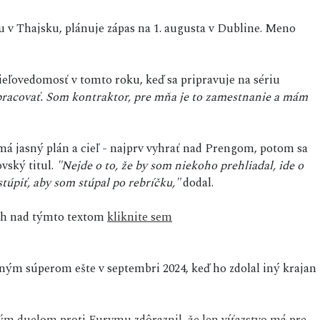
gu v Thajsku, plánuje zápas na 1. augusta v Dubline. Meno
ieľovedomosť v tomto roku, keď sa pripravuje na sériu
 pracovať. Som kontraktor, pre mňa je to zamestnanie a mám
má jasný plán a cieľ - najprv vyhrať nad Prengom, potom sa
vský titul.
"Nejde o to, že by som niekoho prehliadal, ide o
stúpiť, aby som stúpal po rebríčku,"
dodal.
sah nad týmto textom
kliknite sem
ným súperom ešte v septembri 2024, keď ho zdolal iný krajan