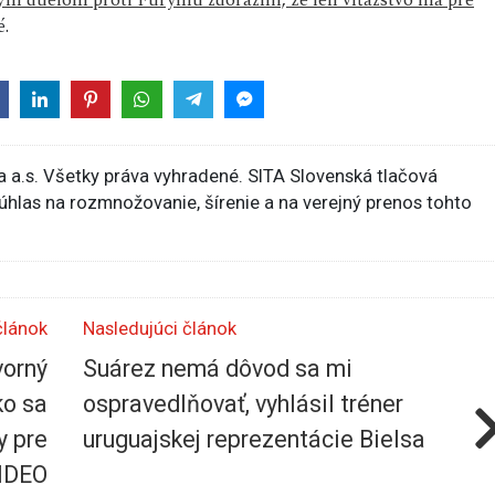
m duelom proti Furymu zdôraznil, že len víťazstvo má pre
.
 a.s. Všetky práva vyhradené. SITA Slovenská tlačová
súhlas na rozmnožovanie, šírenie a na verejný prenos tohto
článok
Nasledujúci článok
vorný
Suárez nemá dôvod sa mi
ko sa
ospravedlňovať, vyhlásil tréner
y pre
uruguajskej reprezentácie Bielsa
IDEO