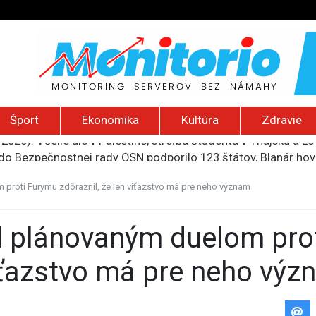
Šport
Ekonomika
Kultúra
Zdravie
2026): Včelie úle v Palestíne, streľba študenta v Thajsku a L
do Bezpečnostnej rady OSN podporilo 123 štátov, Blanár hovo
ození? Pravda o kriminalite, islame a mýte o konzervatívn
ancúzsku stretne s obeťami sexuálneho zneužívania kňazmi
proti Furymu zdôraznil, že len víťazstvo má pre neho význam
liónov eur na pomoc farmárom, ktorých postihla blokáda prí
víťazstvo má pre neho vý