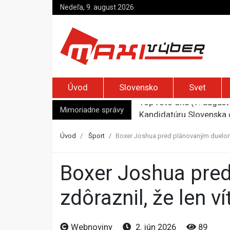
Nedeľa, 9. august 2026
Úvod
Slovensko
Svet
Top foto dňa (7. august 
Kandidatúru Slovenska 
Mimoriadne správy
Je Európa naozaj v ohr
Pápež Lev XIV. sa vo Fr
Úvod
Šport
Boxer Joshua pred plánovaným duelom 
Kyjev žiada EÚ o 220 mi
Boxer Joshua pred plánovaným duelom proti Furymu
zdôraznil, že len 
Webnoviny
2. jún 2026
89