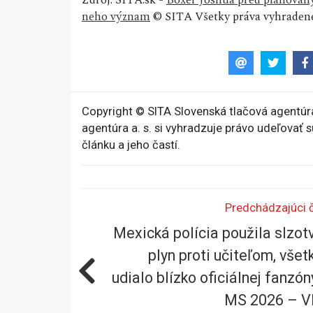
Zdroj: SITA.sk -
Boxer Joshua pred plánovaný
neho význam
© SITA Všetky práva vyhradené
Copyright © SITA Slovenská tlačová agentúra
agentúra a. s. si vyhradzuje právo udeľovať 
článku a jeho častí.
Predchádzajúci 
Mexická polícia použila slzot
plyn proti učiteľom, všet
udialo blízko oficiálnej fanzón
MS 2026 – V