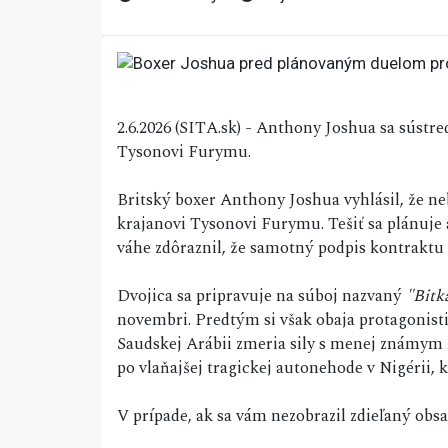
2.6.2026 (SITA.sk) - Anthony Joshua sa sústre
Tysonovi Furymu.
Britský boxer Anthony Joshua vyhlásil, že n
krajanovi Tysonovi Furymu. Tešiť sa plánuje a
váhe zdôraznil, že samotný podpis kontraktu
Dvojica sa pripravuje na súboj nazvaný
"Bitk
novembri. Predtým si však obaja protagonist
Saudskej Arábii zmeria sily s menej známy
po vlaňajšej tragickej autonehode v Nigérii, kt
V prípade, ak sa vám nezobrazil zdieľaný ob