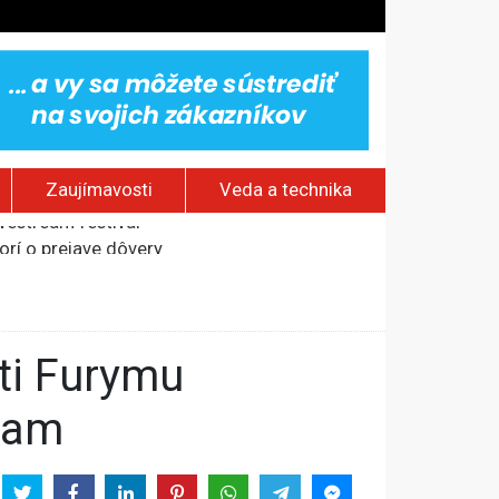
Zaujímavosti
Veda a technika
ovestream festival
rí o prejave dôvery
om Rusku – ROZHOVOR
stavov
znam