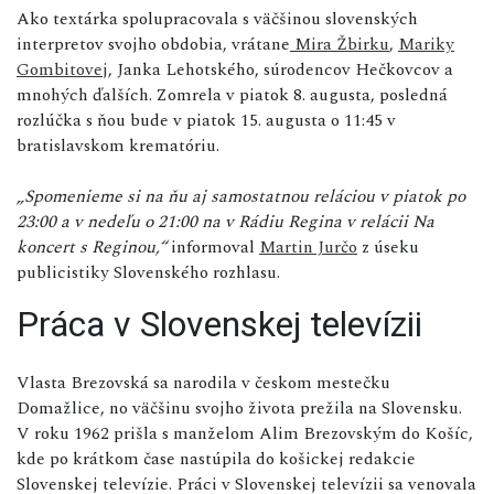
Ako textárka spolupracovala s väčšinou slovenských
interpretov svojho obdobia, vrátane
Mira Žbirku
,
Mariky
Gombitovej
, Janka Lehotského, súrodencov Hečkovcov a
mnohých ďalších. Zomrela v piatok 8. augusta, posledná
rozlúčka s ňou bude v piatok 15. augusta o 11:45 v
bratislavskom krematóriu.
„Spomenieme si na ňu aj samostatnou reláciou v piatok po
23:00 a v nedeľu o 21:00 na v Rádiu Regina v relácii Na
koncert s Reginou,“
informoval
Martin Jurčo
z úseku
publicistiky Slovenského rozhlasu.
Práca v Slovenskej televízii
Vlasta Brezovská sa narodila v českom mestečku
Domažlice, no väčšinu svojho života prežila na Slovensku.
V roku 1962 prišla s manželom Alim Brezovským do Košíc,
kde po krátkom čase nastúpila do košickej redakcie
Slovenskej televízie.
Práci v Slovenskej televízii sa venovala