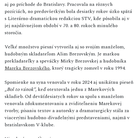
aj po príchode do Bratislavy. Pracovala na rôznych
pozíciách, no predovšetkým bola desiatky rokov úzko spätá
s Literárno-dramatickou redakciou STV, kde pôsobila aj v
jej najslávnejšom období v 70. a 80. rokoch minulého
storočia.
Veľké množstvo piesní vytvorila aj so svojím manželom,
hudobným skladateľom Alim Brezovským. Je matkou
prekladateľky a speváčky Mirky Brezovskej a hudobníka
Mareka Brezovského
, ktorý tragicky zomrel v roku 1994.
Spomienke na syna venovala v roku 2024 aj unikátnu pieseň
„Bol to vánok“
, keď otextovala jednu z Marekových
skladieb. Od deväťdesiatych rokov sa spolu s manželom
venovala zdokumentovaniu a zviditeľneniu Marekovej
tvorby, písaniu textov a autorsky a dramaturgicky stála za
viacerými hudobno-divadelnými predstaveniami, najmä v
bratislavskom V-klube.