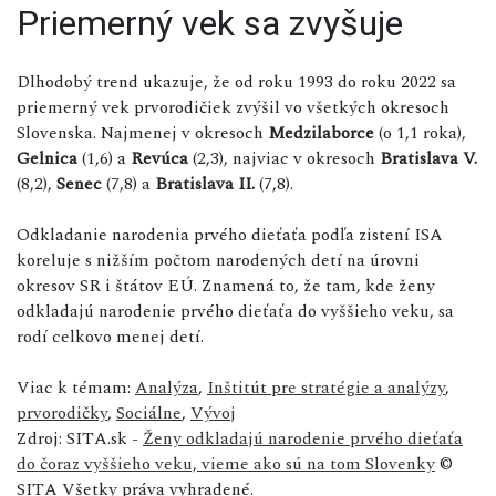
Priemerný vek sa zvyšuje
Dlhodobý trend ukazuje, že od roku 1993 do roku 2022 sa
priemerný vek prvorodičiek zvýšil vo všetkých okresoch
Slovenska. Najmenej v okresoch
Medzilaborce
(o 1,1 roka),
Gelnica
(1,6) a
Revúca
(2,3), najviac v okresoch
Bratislava V.
(8,2),
Senec
(7,8) a
Bratislava II.
(7,8).
Odkladanie narodenia prvého dieťaťa podľa zistení ISA
koreluje s nižším počtom narodených detí na úrovni
okresov SR i štátov EÚ. Znamená to, že tam, kde ženy
odkladajú narodenie prvého dieťaťa do vyššieho veku, sa
rodí celkovo menej detí.
Viac k témam:
Analýza
,
Inštitút pre stratégie a analýzy
,
prvorodičky
,
Sociálne
,
Vývoj
Zdroj: SITA.sk -
Ženy odkladajú narodenie prvého dieťaťa
do čoraz vyššieho veku, vieme ako sú na tom Slovenky
©
SITA Všetky práva vyhradené.