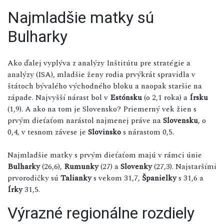
Najmladšie matky sú
Bulharky
Ako ďalej vyplýva z analýzy Inštitútu pre stratégie a
analýzy (ISA), mladšie ženy rodia prvýkrát spravidla v
štátoch bývalého východného bloku a naopak staršie na
západe. Najvyšší nárast bol v
Estónsku
(o 2,1 roka) a
Írsku
(1,9). A ako na tom je Slovensko? Priemerný vek žien s
prvým dieťaťom narástol najmenej práve na
Slovensku
, o
0,4, v tesnom závese je
Slovinsko
s nárastom 0,5.
Najmladšie matky s prvým dieťaťom majú v rámci únie
Bulharky
(26,6),
Rumunky
(27) a
Slovenky
(27,3). Najstaršími
prvorodičky sú
Talianky
s vekom 31,7,
Španielky
s 31,6 a
Írky
31,5.
Výrazné regionálne rozdiely