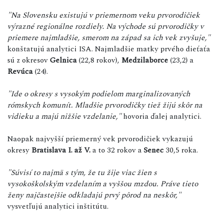
"Na Slovensku existujú v priemernom veku prvorodičiek
výrazné regionálne rozdiely. Na východe sú prvorodičky v
priemere najmladšie, smerom na západ sa ich vek zvyšuje,"
konštatujú analytici ISA. Najmladšie matky prvého dieťaťa
sú z okresov
Gelnica
(22,8 rokov),
Medzilaborce
(23,2) a
Revúca
(24).
"Ide o okresy s vysokým podielom marginalizovaných
rómskych komunít. Mladšie prvorodičky tiež žijú skôr na
vidieku a majú nižšie vzdelanie,"
hovoria ďalej analytici.
Naopak najvyšší priemerný vek prvorodičiek vykazujú
okresy
Bratislava I. až V.
a to 32 rokov a
Senec
30,5 roka.
"Súvisí to najmä s tým, že tu žije viac žien s
vysokoškolským vzdelaním a vyššou mzdou. Práve tieto
ženy najčastejšie odkladajú prvý pôrod na neskôr,"
vysvetľujú analytici inštitútu.