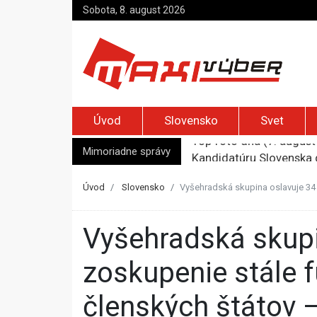
Sobota, 8. august 2026
Úvod
Slovensko
Svet
Mimoriadne správy
Kandidatúru Slovenska 
Je Európa naozaj v ohr
Pápež Lev XIV. sa vo Fr
Úvod
Slovensko
Vyšehradská skupina oslavuje 34
Kyjev žiada EÚ o 220 mi
Top foto dňa (7. august 
Vyšehradská skupina oslavuje 34 rokov. Podľa Blanára
zoskupenie stále 
členských štátov 