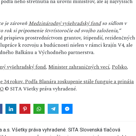
podľa neho stretnutia na úrovni ministrov, ale aj najvyšších
e je zároveň
Medzinárodný vyšehradský fond
so sídlom v
nto rok si pripomenie štvrťstoročie od svojho založenia,“
nd prispieva prostredníctvom grantov, štipendií, rezidenčných
lupráce k rozvoju a budúcnosti nielen v rámci krajín V4, ale
ápadného Balkánu a Východného partnerstva.
ný vyšehradský fond
,
Minister zahraničných vecí
,
Poľsko
,
 34 rokov. Podľa Blanára zoskupenie stále funguje a prináša
TO
© SITA Všetky práva vyhradené.
 a.s. Všetky práva vyhradené. SITA Slovenská tlačová