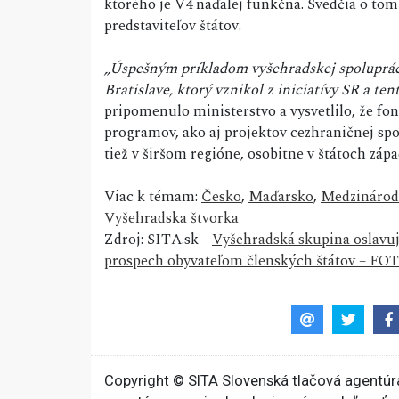
ktorého je V4 naďalej funkčná. Svedčia o tom 
predstaviteľov štátov.
„Úspešným príkladom vyšehradskej spoluprác
Bratislave, ktorý vznikol z iniciatívy SR a te
pripomenulo ministerstvo a vysvetlilo, že fo
programov, ako aj projektov cezhraničnej spo
tiež v širšom regióne, osobitne v štátoch z
Viac k témam:
Česko
,
Maďarsko
,
Medzinárod
Vyšehradska štvorka
Zdroj: SITA.sk -
Vyšehradská skupina oslavuje
prospech obyvateľom členských štátov – FO
Copyright © SITA Slovenská tlačová agentúra