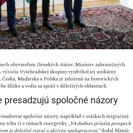
pech obyvateľom členských štátov. Minister zahraničných
 34. výročia Vyšehradskej skupiny vyzdvihol jej unikátny
, Česka, Maďarska a Poľska je založená na historických
e blízko a vedia sa spojiť v dôležitých oblastiach.
e presadzujú spoločné názory
resadzovať spoločné názory, napríklad v otázkach migračnej
any trhu či v témach energetiky.
„V4 dodnes prináša prospech
m je dôležité stavať a aktívne spolupracovať,“
dodal Blanár.