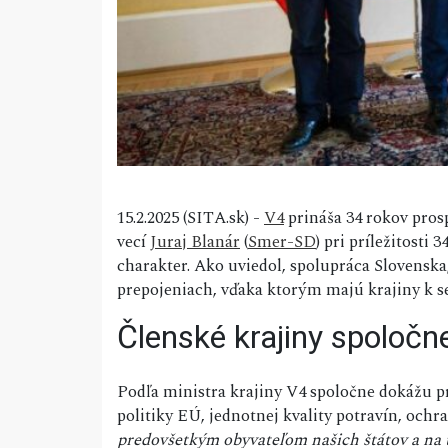
15.2.2025 (SITA.sk) -
V4
prináša 34 rokov pros
vecí
Juraj Blanár
(
Smer-SD
) pri príležitosti
charakter. Ako uviedol, spolupráca Slovenska
prepojeniach, vďaka ktorým majú krajiny k seb
Členské krajiny spoločn
Podľa ministra krajiny V4 spoločne dokážu p
politiky EÚ, jednotnej kvality potravín, ochr
predovšetkým obyvateľom našich štátov a na to