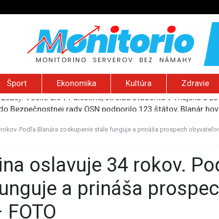
Šport
Ekonomika
Kultúra
Zdravie
do Bezpečnostnej rady OSN podporilo 123 štátov, Blanár hovo
ození? Pravda o kriminalite, islame a mýte o konzervatívn
ancúzsku stretne s obeťami sexuálneho zneužívania kňazmi
 rokov. Podľa Blanára zoskupenie stále funguje a prináša prospech obyvateľ
liónov eur na pomoc farmárom, ktorých postihla blokáda prí
2026): Včelie úle v Palestíne, streľba študenta v Thajsku a L
funguje a prináša prospe
– FOTO