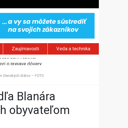
Zaujímavosti
Veda a technika
rí o prejave dôvery
om Rusku – ROZHOVOR
om členských štátov – FOTO
stavov
ovestream festival
ch obyvateľom