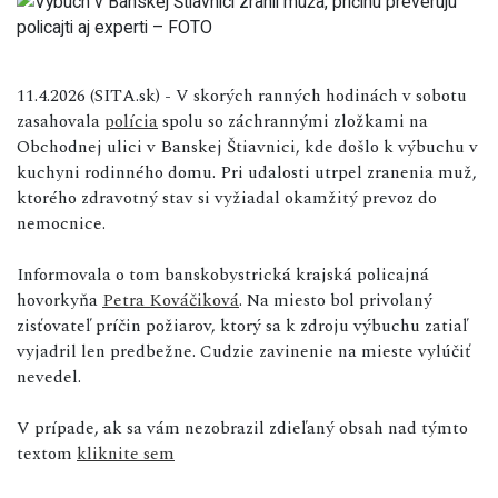
11.4.2026 (SITA.sk) - V skorých ranných hodinách v sobotu
zasahovala
polícia
spolu so záchrannými zložkami na
Obchodnej ulici v Banskej Štiavnici, kde došlo k výbuchu v
kuchyni rodinného domu. Pri udalosti utrpel zranenia muž,
ktorého zdravotný stav si vyžiadal okamžitý prevoz do
nemocnice.
Informovala o tom banskobystrická krajská policajná
hovorkyňa
Petra Kováčiková
. Na miesto bol privolaný
zisťovateľ príčin požiarov, ktorý sa k zdroju výbuchu zatiaľ
vyjadril len predbežne. Cudzie zavinenie na mieste vylúčiť
nevedel.
V prípade, ak sa vám nezobrazil zdieľaný obsah nad týmto
textom
kliknite sem