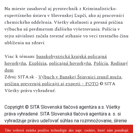
Na mieste zasahoval aj pyrotechnik z Kriminalisticko-
expertízneho ústavu v Slovenskej Ľupči, ako aj pracovníci
chemického oddelenia. Všetky okolnosti a presná príčina
výbuchu sú predmetom ďalšieho vyšetrovania. Polícia v
tejto súvislosti začala trestné stíhanie vo veci trestného činu
ublíženia na zdraví.
Viac k témam:
banskobystrická krajská policajná
hovorkyňa
,
Explózia
,
policajná hovorkyňa
,
Polícia
,
Rodinný
dom
Zdroj: SITA.sk -
Výbuch v Banskej Štiavnici zranil muža,
príčinu preverujú policajti aj experti – FOTO
© SITA
Všetky práva vyhradené.
Copyright © SITA Slovenská tlačová agentúra a.s. Všetky
práva vyhradené. SITA Slovenská tlačová agentúra a. s. si
vyhradzuje právo udeľovať súhlas na rozmnožovanie, šírenie
a na verejný prenos tohto článku a jeho častí.