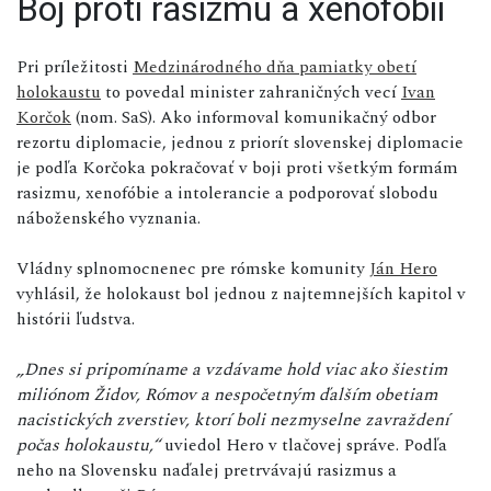
Boj proti rasizmu a xenofóbii
Pri príležitosti
Medzinárodného dňa pamiatky obetí
holokaustu
to povedal minister zahraničných vecí
Ivan
Korčok
(nom. SaS). Ako informoval komunikačný odbor
rezortu diplomacie, jednou z priorít slovenskej diplomacie
je podľa Korčoka pokračovať v boji proti všetkým formám
rasizmu, xenofóbie a intolerancie a podporovať slobodu
náboženského vyznania.
Vládny splnomocnenec pre rómske komunity
Ján Hero
vyhlásil, že holokaust bol jednou z najtemnejších kapitol v
histórii ľudstva.
„Dnes si pripomíname a vzdávame hold viac ako šiestim
miliónom Židov, Rómov a nespočetným ďalším obetiam
nacistických zverstiev, ktorí boli nezmyselne zavraždení
počas holokaustu,“
uviedol Hero v tlačovej správe. Podľa
neho na Slovensku naďalej pretrvávajú rasizmus a