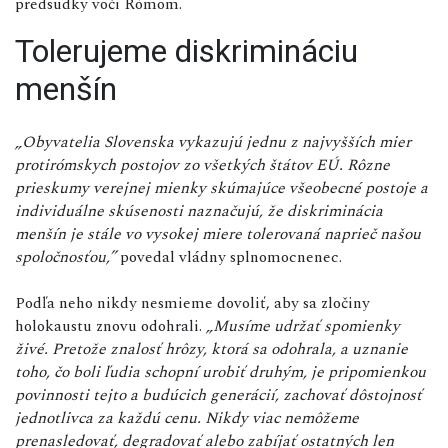
predsudky voči Rómom.
Tolerujeme diskrimináciu
menšín
„Obyvatelia Slovenska vykazujú jednu z najvyšších mier
protirómskych postojov zo všetkých štátov EÚ. Rôzne
prieskumy verejnej mienky skúmajúce všeobecné postoje a
individuálne skúsenosti naznačujú, že diskriminácia
menšín je stále vo vysokej miere tolerovaná naprieč našou
spoločnosťou,”
povedal vládny splnomocnenec.
Podľa neho nikdy nesmieme dovoliť, aby sa zločiny
holokaustu znovu odohrali.
„Musíme udržať spomienky
živé. Pretože znalosť hrôzy, ktorá sa odohrala, a uznanie
toho, čo boli ľudia schopní urobiť druhým, je pripomienkou
povinnosti tejto a budúcich generácií, zachovať dôstojnosť
jednotlivca za každú cenu. Nikdy viac nemôžeme
prenasledovať, degradovať alebo zabíjať ostatných len