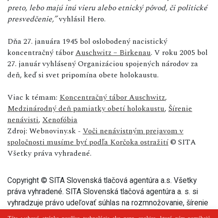
preto, lebo majú inú vieru alebo etnický pôvod, či politické
presvedčenie,”
vyhlásil Hero.
Dňa 27. januára 1945 bol oslobodený nacistický
koncentračný tábor
Auschwitz – Birkenau
. V roku 2005 bol
27. január vyhlásený Organizáciou spojených národov za
deň, keď si svet pripomína obete holokaustu.
Viac k témam:
Koncentračný tábor Auschwitz
,
Medzinárodný deň pamiatky obetí holokaustu
,
Šírenie
nenávisti
,
Xenofóbia
Zdroj: Webnoviny.sk -
Voči nenávistným prejavom v
spoločnosti musíme byť podľa Korčoka ostražití
© SITA
Všetky práva vyhradené.
Copyright © SITA Slovenská tlačová agentúra a.s. Všetky
práva vyhradené. SITA Slovenská tlačová agentúra a. s. si
vyhradzuje právo udeľovať súhlas na rozmnožovanie, šírenie
a na verejný prenos tohto článku a jeho častí.