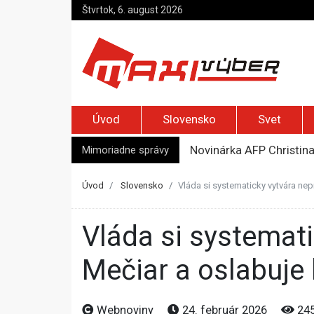
Štvrtok, 6. august 2026
Úvod
Slovensko
Svet
Mimoriadne správy
Novinárka AFP Christin
Kremeľ rozšíril možnost
Slováci sú na európskom
Úvod
Slovensko
Vláda si systematicky vytvára nep
Austrálsky politik prizn
Bývalú ukrajinskú veľvy
Vláda si systematicky vytvára nepriateľov podobne ako
Mečiar a oslabuje b
Webnoviny
24. február 2026
24