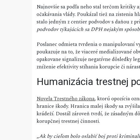
Najnovšie sa podľa neho stal terčom kritiky 
očakávania vlády. Poukázal tiež na zistenia 
stalo jedným z centier podvodov s daňou z p
podvodov týkajúcich sa DPH nejakým spôsobo
Poslanec odmieta tvrdenia o manipulovaní vyš
poukazuje na to, že viaceré medializované ob
opakovane signalizuje negatívne dôsledky le
zníženie efektivity stíhania korupcie či nára
Humanizácia trestnej pol
Novela Trestného zákona
, ktorú opozícia ozn
hranice škody. Hranica malej škody sa zvýšila
krádeží. Dostál zároveň tvrdí, že zásadným d
korupčnej trestnej činnosti.
„
Ak by cieľom bolo oslabiť boj proti kriminal