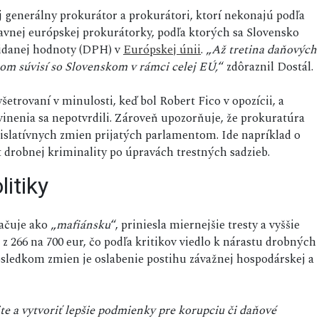
aj generálny prokurátor a prokurátori, ktorí nekonajú podľa
hlavnej európskej prokurátorky, podľa ktorých sa Slovensko
ridanej hodnoty (DPH) v
Európskej únii
. „
Až tretina daňových
m súvisí so Slovenskom v rámci celej EÚ,
“ zdôraznil Dostál.
etrovaní v minulosti, keď bol Robert Fico v opozícii, a
vinenia sa nepotvrdili. Zároveň upozorňuje, že prokuratúra
gislatívnych zmien prijatých parlamentom. Ide napríklad o
st drobnej kriminality po úpravách trestných sadzieb.
itiky
ačuje ako „
mafiánsku
“, priniesla miernejšie tresty a vyššie
 z 266 na 700 eur, čo podľa kritikov viedlo k nárastu drobných
ôsledkom zmien je oslabenie postihu závažnej hospodárskej a
ite a vytvoriť lepšie podmienky pre korupciu či daňové