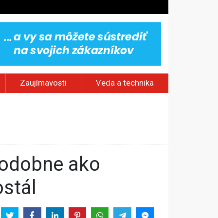
Zaujímavosti
Veda a technika
v
aždý štvrtý Európan
ili na kauciu
ostál