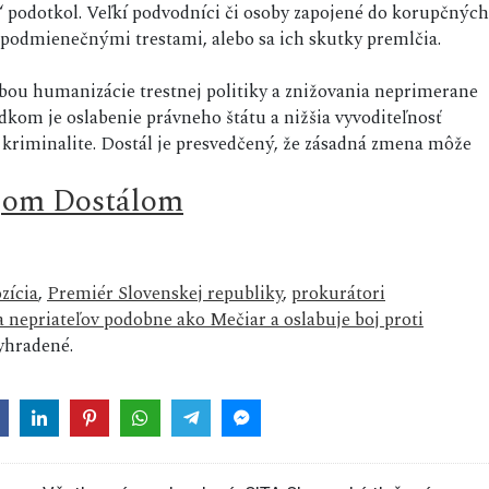
“ podotkol. Veľkí podvodníci či osoby zapojené do korupčných
podmienečnými trestami, alebo sa ich skutky premlčia.
ou humanizácie trestnej politiky a znižovania neprimerane
ledkom je oslabenie právneho štátu a nižšia vyvoditeľnosť
kriminalite. Dostál je presvedčený, že zásadná zmena môže
ejom Dostálom
zícia
,
Premiér Slovenskej republiky
,
prokurátori
a nepriateľov podobne ako Mečiar a oslabuje boj proti
yhradené.