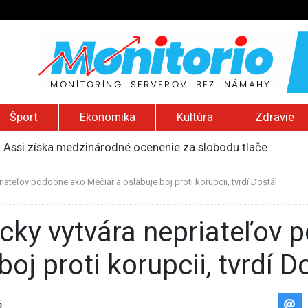
Šport
Ekonomika
Kultúra
Zdravie
a Assi získa medzinárodné ocenenie za slobodu tlače
i náboru do armády aj pre ďalších páchateľov trestných čino
 priemere, Taliani zaostávajú. Online vstupenky kupuje len k
riateľov podobne ako Mečiar a oslabuje boj proti korupcii, tvrdí Dostál
al, že počas rokovania odoslal správu „moja práca je nudná“
slankyňu v USA podozrivú z bezdôvodného obohatenia prepust
oj proti korupcii, tvrdí D
5