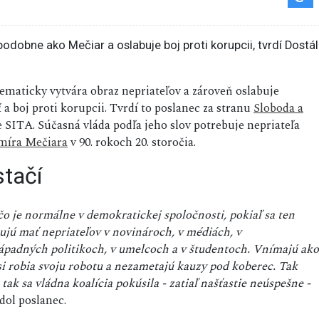
stematicky vytvára obraz nepriateľov a zároveň oslabuje
 a boj proti korupcii. Tvrdí to poslanec za stranu
Sloboda a
 SITA. Súčasná vláda podľa jeho slov potrebuje nepriateľa
míra Mečiara
v 90. rokoch 20. storočia.
stačí
 čo je normálne v demokratickej spoločnosti, pokiaľ sa ten
jú mať nepriateľov v novinároch, v médiách, v
ápadných politikoch, v umelcoch a v študentoch. Vnímajú ako
 si robia svoju robotu a nezametajú kauzy pod koberec. Tak
ak sa vládna koalícia pokúsila - zatiaľ našťastie neúspešne -
dol poslanec.