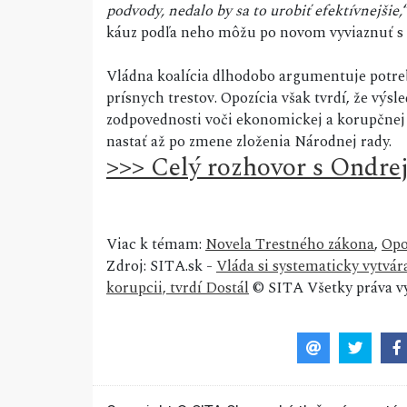
podvody, nedalo by sa to urobiť efektívnejšie,
káuz podľa neho môžu po novom vyviaznuť s 
Vládna koalícia dlhodobo argumentuje potreb
prísnych trestov. Opozícia však tvrdí, že výs
zodpovednosti voči ekonomickej a korupčnej 
nastať až po zmene zloženia Národnej rady.
>>> Celý rozhovor s Ondr
Viac k témam:
Novela Trestného zákona
,
Opo
Zdroj: SITA.sk -
Vláda si systematicky vytvár
korupcii, tvrdí Dostál
© SITA Všetky práva v