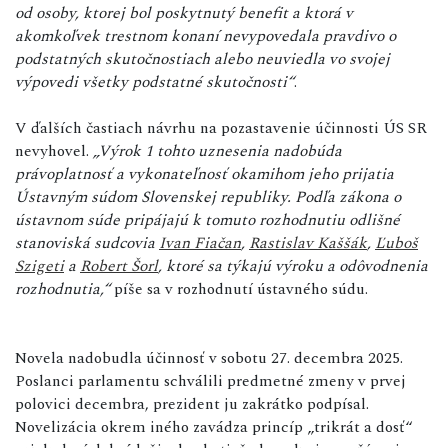
od osoby, ktorej bol poskytnutý benefit a ktorá v
akomkoľvek trestnom konaní nevypovedala pravdivo o
podstatných skutočnostiach alebo neuviedla vo svojej
výpovedi všetky podstatné skutočnosti“
.
V ďalších častiach návrhu na pozastavenie účinnosti ÚS SR
nevyhovel.
„Výrok 1 tohto uznesenia nadobúda
právoplatnosť a vykonateľnosť okamihom jeho prijatia
Ústavným súdom Slovenskej republiky. Podľa zákona o
ústavnom súde pripájajú k tomuto rozhodnutiu odlišné
stanoviská sudcovia
Ivan Fiačan
,
Rastislav Kaššák
,
Ľuboš
Szigeti
a
Robert Šorl
, ktoré sa týkajú výroku a odôvodnenia
rozhodnutia,“
píše sa v rozhodnutí ústavného súdu.
Novela nadobudla účinnosť v sobotu 27. decembra 2025.
Poslanci parlamentu schválili predmetné zmeny v prvej
polovici decembra, prezident ju zakrátko podpísal.
Novelizácia okrem iného zavádza princíp „trikrát a dosť“