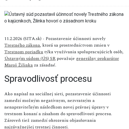
11.2.2026 (SITA.sk) - Pozastavenie účinnosti novely
Trestného zákona
, ktorá sa prostredníctvom zmien v
Trestnom poriadku
týka využívania spolupracujúcich osôb,
Ústavným súdom (ÚS) SR
považuje
generálny prokurátor
Maroš Žilinka
za zásadné.
Spravodlivosť procesu
Ako napísal na sociálnej sieti, pozastavenie účinnosti
zamedzí možným negatívnym, nezvratným a
nenapraviteľným následkom novej právnej úpravy v
trestnom konaní a zásahom do spravodlivosti procesu.
Zároveň tiež zamedzí ohrozeniu objasňovania
najzávažnejšej trestnej činnosti.