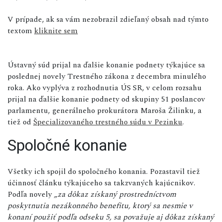
V prípade, ak sa vám nezobrazil zdieľaný obsah nad týmto
textom
kliknite sem
Ústavný súd prijal na ďalšie konanie podnety týkajúce sa
poslednej novely Trestného zákona z decembra minulého
roka. Ako vyplýva z rozhodnutia ÚS SR, v celom rozsahu
prijal na ďalšie konanie podnety od skupiny 51 poslancov
parlamentu, generálneho prokurátora Maroša Žilinku, a
tiež od
Špecializovaného trestného súdu v Pezinku
.
Spoločné konanie
Všetky ich spojil do spoločného konania. Pozastavil tiež
účinnosť článku týkajúceho sa takzvaných kajúcnikov.
Podľa novely
„za dôkaz získaný prostredníctvom
poskytnutia nezákonného benefitu, ktorý sa nesmie v
konaní použiť podľa odseku 5, sa považuje aj dôkaz získaný