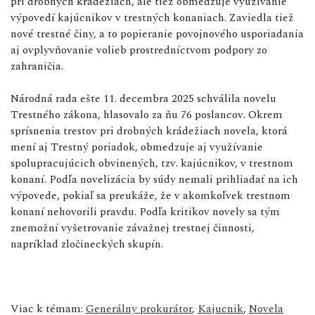
pri drobných krádežiach, ale tiež obmedzuje využívanie
výpovedí kajúcnikov v trestných konaniach. Zaviedla tiež
nové trestné činy, a to popieranie povojnového usporiadania
aj ovplyvňovanie volieb prostredníctvom podpory zo
zahraničia.
Národná rada ešte 11. decembra 2025 schválila novelu
Trestného zákona, hlasovalo za ňu 76 poslancov. Okrem
sprísnenia trestov pri drobných krádežiach novela, ktorá
mení aj Trestný poriadok, obmedzuje aj využívanie
spolupracujúcich obvinených, tzv. kajúcnikov, v trestnom
konaní. Podľa novelizácia by súdy nemali prihliadať na ich
výpovede, pokiaľ sa preukáže, že v akomkoľvek trestnom
konaní nehovorili pravdu. Podľa kritikov novely sa tým
znemožní vyšetrovanie závažnej trestnej činnosti,
napríklad zločineckých skupín.
Viac k témam:
Generálny prokurátor
,
Kajucnik
,
Novela