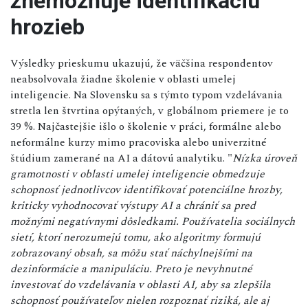
znemožňuje identifikáciu
hrozieb
Výsledky prieskumu ukazujú, že väčšina respondentov
neabsolvovala žiadne školenie v oblasti umelej
inteligencie. Na Slovensku sa s týmto typom vzdelávania
stretla len štvrtina opýtaných, v globálnom priemere je to
39 %. Najčastejšie išlo o školenie v práci, formálne alebo
neformálne kurzy mimo pracoviska alebo univerzitné
štúdium zamerané na AI a dátovú analytiku. "
Nízka úroveň
gramotnosti v oblasti umelej inteligencie obmedzuje
schopnosť jednotlivcov identifikovať potenciálne hrozby,
kriticky vyhodnocovať výstupy AI a chrániť sa pred
možnými negatívnymi dôsledkami. Používatelia sociálnych
sietí, ktorí nerozumejú tomu, ako algoritmy formujú
zobrazovaný obsah, sa môžu stať náchylnejšími na
dezinformácie a manipuláciu. Preto je nevyhnutné
investovať do vzdelávania v oblasti AI, aby sa zlepšila
schopnosť používateľov nielen rozpoznať riziká, ale aj