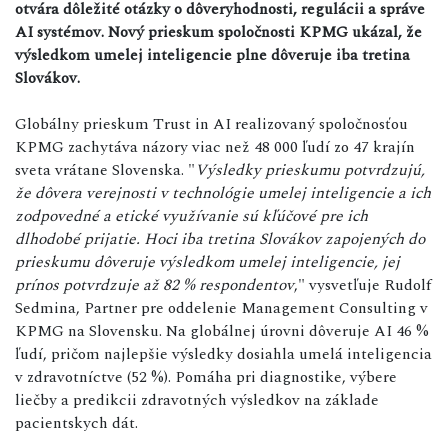
otvára dôležité otázky o dôveryhodnosti, regulácii a správe
AI systémov. Nový prieskum spoločnosti KPMG ukázal, že
výsledkom umelej inteligencie plne dôveruje iba tretina
Slovákov.
Globálny prieskum Trust in AI realizovaný spoločnosťou
KPMG zachytáva názory viac než 48 000 ľudí zo 47 krajín
sveta vrátane Slovenska. "
Výsledky prieskumu potvrdzujú,
že dôvera verejnosti v technológie umelej inteligencie a ich
zodpovedné a etické využívanie sú kľúčové pre ich
dlhodobé prijatie. Hoci iba tretina Slovákov zapojených do
prieskumu dôveruje výsledkom umelej inteligencie, jej
prínos potvrdzuje až 82 % respondentov
," vysvetľuje Rudolf
Sedmina, Partner pre oddelenie Management Consulting v
KPMG na Slovensku. Na globálnej úrovni dôveruje AI 46 %
ľudí, pričom najlepšie výsledky dosiahla umelá inteligencia
v zdravotníctve (52 %). Pomáha pri diagnostike, výbere
liečby a predikcii zdravotných výsledkov na základe
pacientskych dát.