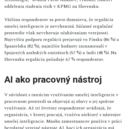
oddelenia riadenia rizík v KPMG na Slovensku.
Väčšina respondentov sa preto domnieva, že regulácia
umelej inteligencie je nevyhnutná. Súčasné regulačné
prostredie však nevyhovuje očakávaniam verejnosti.
Najvyššiu podporu regulácii prejavujú vo Fínsku (86 %) a
Španielsku (82 %), najnižšie hodnoty zaznamenali v
Spojených arabských emirátoch (57 %) a Indii (48 %). Na
Slovensku reguláciu požaduje 67 % respondentov.
AI ako pracovný nástroj
V súvislosti s rastúcim využívaním umelej inteligencie v
pracovnom prostredí sa objavujú aj obavy o jej správne
využívanie. Až tri štvrtiny respondentov uvádzajú, že
organizácia, v ktorej pracujú, využíva niektorý z nástrojov
umelej inteligencie. Mnoho zamestnancov používa v práci
bezplatné verejné nástroje AI, hoci ich organizácia má