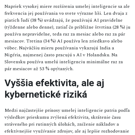
Napriek vysokej miere rozšírenia umelej inteligencie sa ale
frekvencia jej používania vo svete výrazne líši. Len dvaja z
piatich ľudí (38 %) uvádzajú, že používajú AI pravidelne
(týždenne alebo denne), zatiaľ čo približne štvrtina (28 %) ju
používa nepravidelne, teda raz za mesiac alebo raz za pár
mesiacov. Tretina (34 %) AI používa len zriedkavo alebo
vôbec. Najväčšiu mieru používania vykazujú India a
Nigéria, najmenej často pracujú s AI v Holandsku. Na
Slovensku používa umelú inteligenciu minimálne raz za
pár mesiacov až 53 % opýtaných.
Vyššia efektivita, ale aj
kybernetické riziká
Medzi najčastejšie prínosy umelej inteligencie patria podľa
výsledkov prieskumu zvýšená efektivita, skrátenie času
stráveného pri rutinných úlohách, zníženie nákladov a
efektívnejšie využívanie zdrojov, ale aj lepšie rozhodovanie