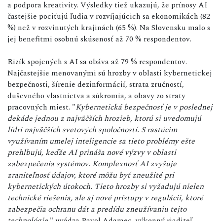
a podpora kreativity. Výsledky tiež ukazujú, že prínosy AI
častejšie pociťujú ľudia v rozvíjajúcich sa ekonomikách (82
%) než v rozvinutých krajinách (65 %). Na Slovensku malo s
jej benefitmi osobnú skúsenosť až 70 % respondentov.
Rizík spojených s AI sa obáva až 79 % respondentov.
Najčastejšie menovanými sú hrozby v oblasti kybernetickej
bezpečnosti, šírenie dezinformácií, strata zručností,
duševného vlastníctva a súkromia, a obavy zo straty
pracovných miest. "
Kybernetická bezpečnosť je v poslednej
dekáde jednou z najväčších hrozieb, ktorú si uvedomujú
lídri najväčších svetových spoločností. S rastúcim
využívaním umelej inteligencie sa tieto problémy ešte
prehlbujú, keďže AI prináša nové výzvy v oblasti
zabezpečenia systémov. Komplexnosť AI zvyšuje
zraniteľnosť údajov, ktoré môžu byť zneužité pri
kybernetických útokoch. Tieto hrozby si vyžadujú nielen
technické riešenia, ale aj nové prístupy v regulácii, ktoré
zabezpečia ochranu dát a predídu zneužívaniu tejto
technológie
," uvádza Pavol Adamec, výkonný riaditeľ