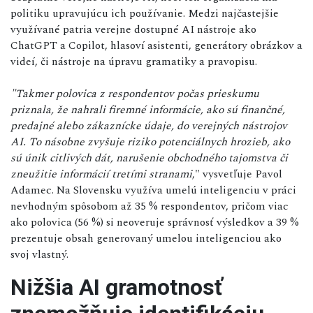
politiku upravujúcu ich používanie. Medzi najčastejšie
využívané patria verejne dostupné AI nástroje ako
ChatGPT a Copilot, hlasoví asistenti, generátory obrázkov a
videí, či nástroje na úpravu gramatiky a pravopisu.
"Takmer polovica z respondentov počas prieskumu
priznala, že nahrali firemné informácie, ako sú finančné,
predajné alebo zákaznícke údaje, do verejných nástrojov
AI. To násobne zvyšuje riziko potenciálnych hrozieb, ako
sú únik citlivých dát, narušenie obchodného tajomstva či
zneužitie informácií tretími stranami
," vysvetľuje Pavol
Adamec. Na Slovensku využíva umelú inteligenciu v práci
nevhodným spôsobom až 35 % respondentov, pričom viac
ako polovica (56 %) si neoveruje správnosť výsledkov a 39 %
prezentuje obsah generovaný umelou inteligenciou ako
svoj vlastný.
Nižšia AI gramotnosť