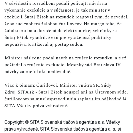
V súvislosti s rozsudkom podali policajti návrh na
vykonanie exekúcie a v súčasnosti je tak minister v
exekúcii. Šutaj Eštok na rozsudok reagoval tým, že nevedel,
že sa súd zaoberá žalobou čurillovcov. Na margo toho, že
žaloba mu bola doručená do elektronickej schránky sa
Šutaj Eštok vyjadril, že tú pre vyťaženosť prakticky
nepoužíva. Kritizoval aj postup sudcu.
Minister následne podal návrh na zrušenie rozsudku, a tiež
požiadal o zrušenie exekúcie. Mestský súd Bratislava IV
návrhy zamietol ako nedôvodné.
Viac k témam:
Čurillovci
,
Minister vnútra SR
,
Súdy
Zdroj: SITA.sk -
Šutaj Eštok neuspel ani na Ústavnom súde,
čurillovcom sa musí ospravedlniť a zaplatiť im odškodné
©
SITA Všetky práva vyhradené.
Copyright © SITA Slovenská tlačová agentúra a.s. Všetky
práva vyhradené. SITA Slovenská tlačová agentúra a. s. si