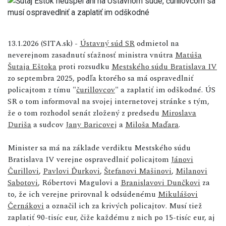
13.1.2026 (SITA.sk) -
Ústavný súd SR
odmietol na
neverejnom zasadnutí sťažnosť ministra vnútra
Matúša
Šutaja Eštoka
proti rozsudku
Mestského súdu Bratislava IV
zo septembra 2025, podľa ktorého sa má ospravedlniť
policajtom z tímu "
čurillovcov
" a zaplatiť im odškodné. ÚS
SR o tom informoval na svojej internetovej stránke s tým,
že o tom rozhodol senát zložený z predsedu
Miroslava
Duriša
a sudcov
Jany Baricovej
a
Miloša Maďara
.
Minister sa má na základe verdiktu Mestského súdu
Bratislava IV verejne ospravedlniť policajtom
Jánovi
Čurillovi
,
Pavlovi Ďurkovi
,
Štefanovi Mašinovi
,
Milanovi
Sabotovi
, Róbertovi Magulovi a
Branislavovi Dunčkovi
za
to, že ich verejne prirovnal k odsúdenému
Mikulášovi
Černákovi
a označil ich za krivých policajtov. Musí tiež
zaplatiť 90-tisíc eur, čiže každému z nich po 15-tisíc eur, aj