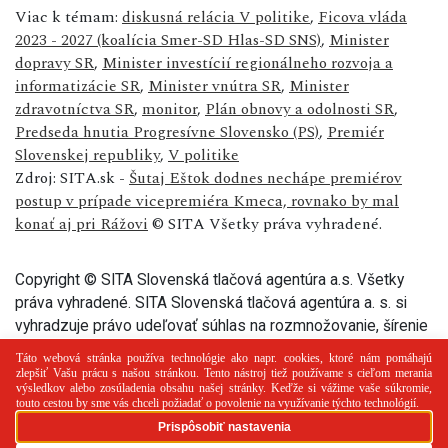
Viac k témam:
diskusná relácia V politike
,
Ficova vláda
2023 - 2027 (koalícia Smer-SD Hlas-SD SNS)
,
Minister
dopravy SR
,
Minister investícií regionálneho rozvoja a
informatizácie SR
,
Minister vnútra SR
,
Minister
zdravotníctva SR
,
monitor
,
Plán obnovy a odolnosti SR
,
Predseda hnutia Progresívne Slovensko (PS)
,
Premiér
Slovenskej republiky
,
V politike
Zdroj: SITA.sk -
Šutaj Eštok dodnes nechápe premiérov
postup v prípade vicepremiéra Kmeca, rovnako by mal
konať aj pri Rážovi
© SITA Všetky práva vyhradené.
Copyright © SITA Slovenská tlačová agentúra a.s. Všetky
práva vyhradené. SITA Slovenská tlačová agentúra a. s. si
vyhradzuje právo udeľovať súhlas na rozmnožovanie, šírenie
a na verejný prenos tohto článku a jeho častí.