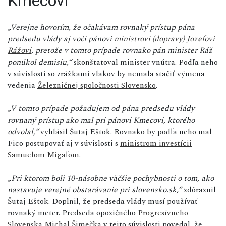
Kmecovi
„Verejne hovorím, že očakávam rovnaký prístup pána
predsedu vlády aj voči pánovi
ministrovi (dopravy)
Jozefovi
Rážovi
, pretože v tomto prípade rovnako pán minister Ráž
ponúkol demisiu,“
skonštatoval minister vnútra. Podľa neho
v súvislosti so zrážkami vlakov by nemala stačiť výmena
vedenia
Železničnej spoločnosti Slovensko
.
„V tomto prípade požadujem od pána predsedu vlády
rovnaný prístup ako mal pri pánovi Kmecovi, ktorého
odvolal,“
vyhlásil Šutaj Eštok. Rovnako by podľa neho mal
Fico postupovať aj v súvislosti s
ministrom investícii
Samuelom Migaľom
.
„Pri ktorom boli 10-násobne väčšie pochybnosti o tom, ako
nastavuje verejné obstarávanie pri slovensko.sk,“
zdôraznil
Šutaj Eštok. Doplnil, že predseda vlády musí používať
rovnaký meter. Predseda opozičného
Progresívneho
Slovenska
Michal Šimečka
v tejto súvislosti povedal, že