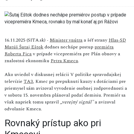
16.11.2025 (SITA.sk) -
Minister vnútra
a šéf strany
Hlas-SD
Matúš Šutaj Eštok
dodnes nechápe postup
premiéra
Roberta Fica
v prípade vicepremiéra pre Plán obnovy a
znalostnú ekonomiku
Petra Kmeca
.
Ako uviedol v diskusnej relácii V politike spravodajskej
televízie
TA3
, Kmec po prepuknutí kauzy s dotáciami pre
priemysel sám avizoval vyvodenie osobnej zodpovednosti a
v sobotu 15. novembra plánoval podať demisiu. Premiér sa
však napriek tomu spravil
„verejný signál"
a avizoval
odvolanie Kmeca.
Rovnaký prístup ako pri