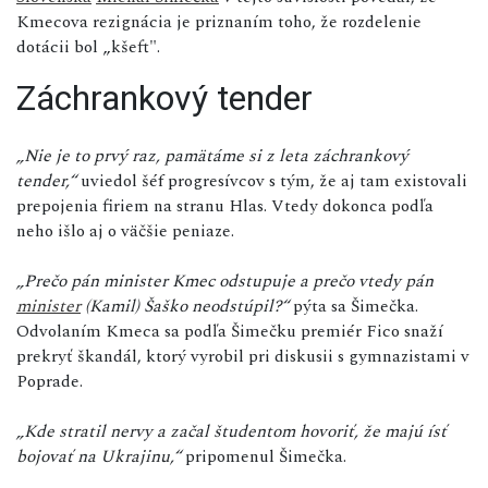
Kmecova rezignácia je priznaním toho, že rozdelenie
dotácii bol „kšeft".
Záchrankový tender
„Nie je to prvý raz, pamätáme si z leta záchrankový
tender,“
uviedol šéf progresívcov s tým, že aj tam existovali
prepojenia firiem na stranu Hlas. Vtedy dokonca podľa
neho išlo aj o väčšie peniaze.
„Prečo pán minister Kmec odstupuje a prečo vtedy pán
minister
(Kamil) Šaško neodstúpil?“
pýta sa Šimečka.
Odvolaním Kmeca sa podľa Šimečku premiér Fico snaží
prekryť škandál, ktorý vyrobil pri diskusii s gymnazistami v
Poprade.
„Kde stratil nervy a začal študentom hovoriť, že majú ísť
bojovať na Ukrajinu,“
pripomenul Šimečka.