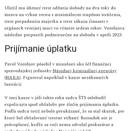
Uložil mu úhrnný trest odňatia slobody na dva roky do
ústavu na výkon trestu s minimálnym stupňom stráženia,
trest prepadnutia majetku a trest zákazu činnosti v
orgánoch verejnej moci vo výmere sedem rokov. Vorobjova
následne prepustili podmienečne na slobodu v apríli 2023.
Prijímanie úplatku
Pavol Vorobjov pôsobil v minulosti ako šéf finančnej
spravodajskej jednotky
Národnej kriminálnej agentúry
(NAKA)
. Figuroval napríklad v kauze nezákonných
lustrácií.
V inej kauze v júli tohto roku sudca ŠTS oslobodil
expolicajta spod obžaloby pre zločin prijímania úplatku.
Podľa sudcu totiž nebolo preukázané, že sa stal skutok, pre
ktorý bol obžalovaný trestne stíhaný. Rozsudok nie je
právoplatný, keďže sa voči nemu odvolal prokurátor a