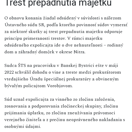
Trest prepadnutia majetku
O obnovu konania žiadal odsúdený v súvislosti s nálezom
Ústavného súdu SR, podľa ktorého povinnosť súdov vymerať
za niektoré skutky aj trest prepadnutia majetku odporuje
princípu primeranosti trestov. V rámci majetku
odsúdeného expolicajta ide o dve nehnuteľnosti – rodinný
dom a záhradný domček v okrese Nitra.
Sudca ŠTS na pracovisku v Banskej Bystrici ešte v máji
2022 schválil dohodu o vine a treste medzi prokurátorom
vtedajšieho Úradu špeciálnej prokuratúry a obvineným
bývalým policajtom Vorobjovom.
Súd uznal expolicajta za vinného zo zločinu založenia,
zosnovania a podporovania zločineckej skupiny, zločinu
prijímania úplatku, zo zločinu zneužívania právomoci
verejného činiteľa a z prečinu neoprávneného nakladania s
osobnými údajmi.