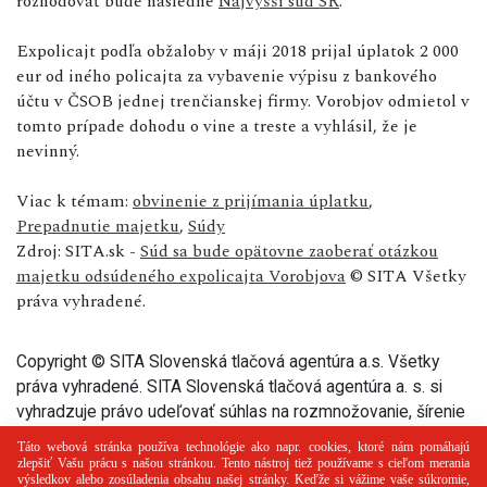
rozhodovať bude následne
Najvyšší súd SR
.
Expolicajt podľa obžaloby v máji 2018 prijal úplatok 2 000
eur od iného policajta za vybavenie výpisu z bankového
účtu v ČSOB jednej trenčianskej firmy. Vorobjov odmietol v
tomto prípade dohodu o vine a treste a vyhlásil, že je
nevinný.
Viac k témam:
obvinenie z prijímania úplatku
,
Prepadnutie majetku
,
Súdy
Zdroj: SITA.sk -
Súd sa bude opätovne zaoberať otázkou
majetku odsúdeného expolicajta Vorobjova
© SITA Všetky
práva vyhradené.
Copyright © SITA Slovenská tlačová agentúra a.s. Všetky
práva vyhradené. SITA Slovenská tlačová agentúra a. s. si
vyhradzuje právo udeľovať súhlas na rozmnožovanie, šírenie
a na verejný prenos tohto článku a jeho častí.