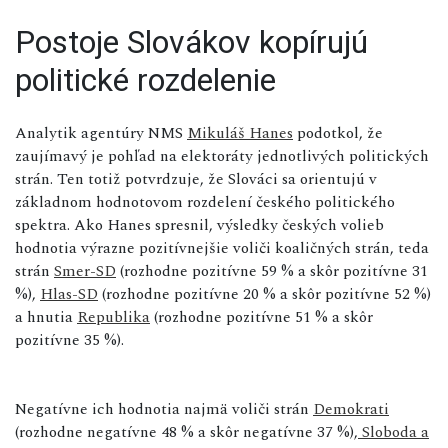
Postoje Slovákov kopírujú
politické rozdelenie
Analytik agentúry NMS
Mikuláš Hanes
podotkol, že
zaujímavý je pohľad na elektoráty jednotlivých politických
strán. Ten totiž potvrdzuje, že Slováci sa orientujú v
základnom hodnotovom rozdelení českého politického
spektra. Ako Hanes spresnil, výsledky českých volieb
hodnotia výrazne pozitívnejšie voliči koaličných strán, teda
strán
Smer-SD
(rozhodne pozitívne 59 % a skôr pozitívne 31
%),
Hlas-SD
(rozhodne pozitívne 20 % a skôr pozitívne 52 %)
a hnutia
Republika
(rozhodne pozitívne 51 % a skôr
pozitívne 35 %).
Negatívne ich hodnotia najmä voliči strán
Demokrati
(rozhodne negatívne 48 % a skôr negatívne 37 %),
Sloboda a