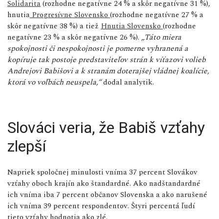
Solidarita
(rozhodne negatívne 24 % a skôr negatívne 31 %),
hnutia
Progresívne Slovensko
(rozhodne negatívne 27 % a
skôr negatívne 38 %) a tiež
Hnutia Slovensko
(rozhodne
negatívne 23 % a skôr negatívne 26 %).
„Táto miera
spokojnosti či nespokojnosti je pomerne vyhranená a
kopíruje tak postoje predstaviteľov strán k víťazovi volieb
Andrejovi Babišovi a k stranám doterajšej vládnej koalície,
ktorá vo voľbách neuspela,“
dodal analytik.
Slováci veria, že Babiš vzťahy
zlepší
Napriek spoločnej minulosti vníma 37 percent Slovákov
vzťahy oboch krajín ako štandardné. Ako nadštandardné
ich vníma iba 7 percent občanov Slovenska a ako narušené
ich vníma 39 percent respondentov. Štyri percentá ľudí
tieto vzťahy hodnotia ako zlé.