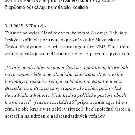
3.11.2025 (SITA.sk) -
Takmer polovica Slovákov verí, že výhra
Andreja Babiša
v
českých voľbách pozitívne ovplyvní vzťahy Slovenska a
Česka. Vyplynulo to z prieskumu
agentúry NMS
. Dnes tieto
vzťahy považuje za nadštandardné len 7 percent opýtaných.
„Vzťahy medzi Slovenskou a Českou republikou, ktoré boli
po rozdelení federácie dlhodobo nadštandardné, prešli v
posledných rokoch citeľným ochladením. Napätie medzi
Bratislavou a Prahou sa vystupňovalo najmä počas vlád
Petra Fialu
a
Roberta Fica
, keď sa politické postoje oboch
krajín začali výrazne rozchádzať,“
pripomenula agentúra s
tým, že obe krajiny sa ocitli v situácii, keď spoločná história
nestačila na udržanie nadštandardných vzťahov.