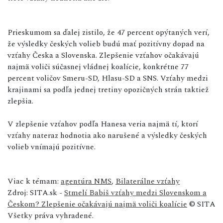
Prieskumom sa ďalej zistilo, že 47 percent opýtaných verí,
že výsledky českých volieb budú mať pozitívny dopad na
vzťahy Česka a Slovenska. Zlepšenie vzťahov očakávajú
najmä voliči súčasnej vládnej koalície, konkrétne 77
percent voličov Smeru-SD, Hlasu-SD a SNS. Vzťahy medzi
krajinami sa podľa jednej tretiny opozičných strán taktiež
zlepšia.
V zlepšenie vzťahov podľa Hanesa veria najmä tí, ktorí
vzťahy nateraz hodnotia ako narušené a výsledky českých
volieb vnímajú pozitívne.
Viac k témam:
agentúra NMS
,
Bilaterálne vzťahy
Zdroj: SITA.sk -
Stmelí Babiš vzťahy medzi Slovenskom a
Českom? Zlepšenie očakávajú najmä voliči koalície
© SITA
Všetky práva vyhradené.