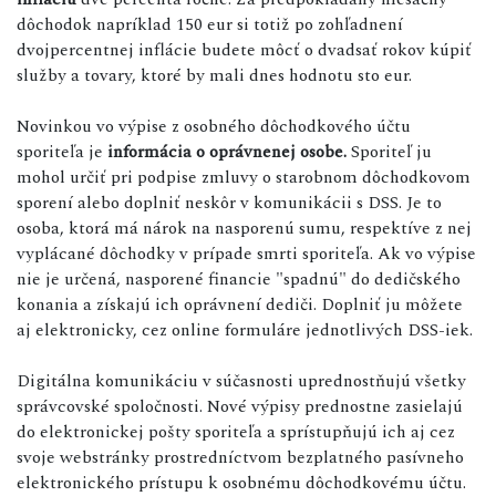
dôchodok napríklad 150 eur si totiž po zohľadnení
dvojpercentnej inflácie budete môcť o dvadsať rokov kúpiť
služby a tovary, ktoré by mali dnes hodnotu sto eur.
Novinkou vo výpise z osobného dôchodkového účtu
sporiteľa je
informácia o oprávnenej osobe.
Sporiteľ ju
mohol určiť pri podpise zmluvy o starobnom dôchodkovom
sporení alebo doplniť neskôr v komunikácii s DSS. Je to
osoba, ktorá má nárok na nasporenú sumu, respektíve z nej
vyplácané dôchodky v prípade smrti sporiteľa. Ak vo výpise
nie je určená, nasporené financie "spadnú" do dedičského
konania a získajú ich oprávnení dediči. Doplniť ju môžete
aj elektronicky, cez online formuláre jednotlivých DSS-iek.
Digitálna komunikáciu v súčasnosti uprednostňujú všetky
správcovské spoločnosti. Nové výpisy prednostne zasielajú
do elektronickej pošty sporiteľa a sprístupňujú ich aj cez
svoje webstránky prostredníctvom bezplatného pasívneho
elektronického prístupu k osobnému dôchodkovému účtu.