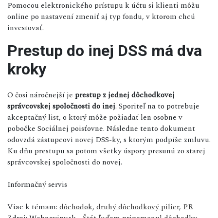
Pomocou elektronického prístupu k účtu si klienti môžu
online po nastavení zmeniť aj typ fondu, v ktorom chcú
investovať.
Prestup do inej DSS má dva
kroky
O čosi náročnejší je
prestup z jednej dôchodkovej
správcovskej spoločnosti do inej
. Sporiteľ na to potrebuje
akceptačný list, o ktorý môže požiadať len osobne v
pobočke Sociálnej poisťovne. Následne tento dokument
odovzdá zástupcovi novej DSS-ky, s ktorým podpíše zmluvu.
Ku dňu prestupu sa potom všetky úspory presunú zo starej
správcovskej spoločnosti do novej.
Informačný servis
Viac k témam:
dôchodok
,
druhý dôchodkový pilier
,
PR
Zdroj: Webnoviny.sk -
Štát ľuďom pripomenul dôchodky.