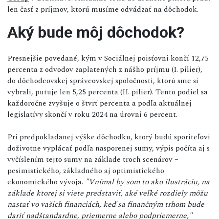
len časť z príjmov, ktorú musíme odvádzať na dôchodok.
Aký bude môj dôchodok?
Presnejšie povedané, kým v Sociálnej poisťovni končí 12,75
percenta z odvodov zaplatených z nášho príjmu (I. pilier),
do dôchodcovskej správcovskej spoločnosti, ktorú sme si
vybrali, putuje len 5,25 percenta (II. pilier). Tento podiel sa
každoročne zvyšuje o štvrť percenta a podľa aktuálnej
legislatívy skončí v roku 2024 na úrovni 6 percent.
Pri predpokladanej výške dôchodku, ktorý budú sporiteľovi
doživotne vyplácať podľa nasporenej sumy, výpis počíta aj s
vyčíslením tejto sumy na základe troch scenárov –
pesimistického, základného aj optimistického
ekonomického vývoja.
"Vnímal by som to ako ilustráciu, na
základe ktorej si viete predstaviť, aké veľké rozdiely môžu
nastať vo vašich financiách, keď sa finančným trhom bude
dariť nadštandardne, priemerne alebo podpriemerne,"