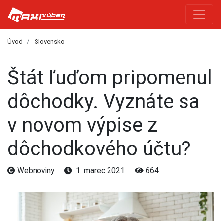
Úvod
Slovensko
Štát ľuďom pripomenul
dôchodky. Vyznáte sa
v novom výpise z
dôchodkového účtu?
Webnoviny
1. marec 2021
664