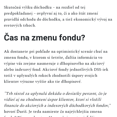
Skutočnú výšku dôchodku – na rozdiel od tej
predpokladanej – ovplyvní aj to, či a ako štát zmení
pravidlá odchodu do dôchodku, a tiež ekonomický vývoj na
svetových trhoch.
Čas na zmenu fondu?
Ak dostanete pri pohľade na optimistický scenár chuť na
zmenu fondu, v ktorom si šetríte, ďalšia informácia vo
výpise vás zrejme nasmeruje z dlhopisového na akciový
alebo indexový fond. Akciové fondy jednotlivých DSS-iek
totiž v uplynulých rokoch zhodnotili úspory svojich
klientov výrazne vyššie ako tie dlhopisové.
"Trh rástol za uplynulú dekádu o desiatky percent, čo je
vidieť aj na zhodnotení úspor klientov, ktorí si vložili
financie do akciových a indexových dôchodkových fondov
,"
hovorí Ďuriš. Je teda namieste čo najrýchlejšia zmena