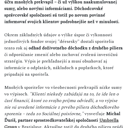
účtu mnohých prekvapil – či už výškou naakumulovanej
sumy, alebo novými informáciami. Dôchodcovské
správcovské spoločnosti sú totiž po novom povinné
informovať svojich klientov podrobnejšie než v minulosti.
Okrem základných údajov o výške úspor či výkonnosti
jednotlivých fondov svojej "déesesky" dostali sporitelia
tento rok aj
odhad doživotného dôchodku z druhého piliera
či odporúčanie zmeniť alebo zachovať zvolenú investičnú
stratégiu. Výpis je prehľadnejší a musí obsahovať aj
informácie o odplatách, nákladoch a poplatkoch, ktoré
pripadajú na sporiteľa.
Mnohých sporiteľov vo všeobecnosti prekvapili nízke sumy
vo výpisoch.
"Klienti niekedy zabúdajú na to, že ide len o
časť financií, ktoré zo svojho príjmu odviedli, a vo výpise
nie sú uvedené informácie z prvého piliera dôchodkového
sporenia – teda zo Sociálnej poisťovne,"
vysvetľuje
Michal
Ďuriš, partner sprostredkovateľskej spoločnosti
Umbrella
Group
v Bratislave. Aktuálne totiž do druhého piliera prúdi