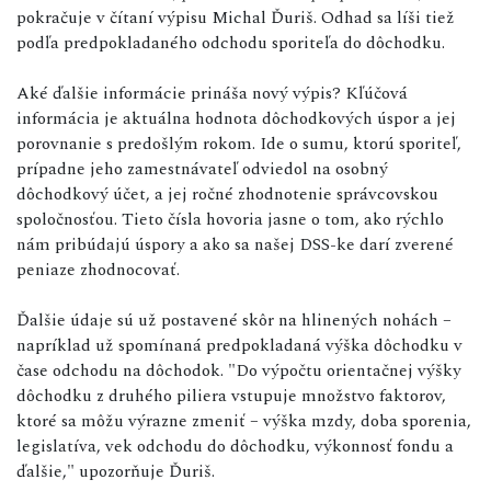
pokračuje v čítaní výpisu Michal Ďuriš. Odhad sa líši tiež
podľa predpokladaného odchodu sporiteľa do dôchodku.
Aké ďalšie informácie prináša nový výpis? Kľúčová
informácia je aktuálna hodnota dôchodkových úspor a jej
porovnanie s predošlým rokom. Ide o sumu, ktorú sporiteľ,
prípadne jeho zamestnávateľ odviedol na osobný
dôchodkový účet, a jej ročné zhodnotenie správcovskou
spoločnosťou. Tieto čísla hovoria jasne o tom, ako rýchlo
nám pribúdajú úspory a ako sa našej DSS-ke darí zverené
peniaze zhodnocovať.
Ďalšie údaje sú už postavené skôr na hlinených nohách –
napríklad už spomínaná predpokladaná výška dôchodku v
čase odchodu na dôchodok. "Do výpočtu orientačnej výšky
dôchodku z druhého piliera vstupuje množstvo faktorov,
ktoré sa môžu výrazne zmeniť – výška mzdy, doba sporenia,
legislatíva, vek odchodu do dôchodku, výkonnosť fondu a
ďalšie," upozorňuje Ďuriš.