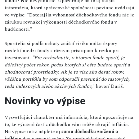
fondu? Nie nevyhnutne. Upozorňuje na to aj ďalšia
informácia, ktorú správcovské spoločnosti povinne uvádzajú
vo výpise: "Doterajšia výkonnosť dôchodkového fondu nie je
zárukou rovnakej výkonnosti dôchodkového fondu v
budúcnosti."
Sporitelia si podľa ochoty znášať riziko môžu úspory
rozdeliť medzi fondy s rôznym prístupom k riziku pri
investovaní
. "Pre rozhodnutie, v ktorom fonde sporiť, je
dôležitý počet rokov, počas ktorých si ešte budete sporiť a
zhodnocovať prostriedky. Ak je to viac ako desať rokov,
väčšinu portfólia by som odporučil presunúť do rastových,
teda indexových alebo akciových fondov,
" hovorí Ďuriš.
Novinky vo výpise
Vysvetľujúci charakter má informácia, ktorá upozorňuje na
to, že výraznú časť z dôchodku vám môže ukrojiť inflácia.
Na výpise totiž nájdete aj
sumu dôchodku zníženú o
infláciu
dve percentá ročne. Za predpokladaný mesačný