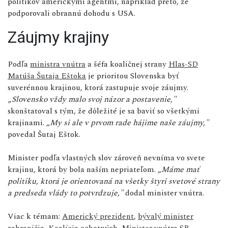
politikov americkými agentmi, napríklad preto, že
podporovali obrannú dohodu s USA.
Záujmy krajiny
Podľa
ministra vnútra
a šéfa koaličnej strany
Hlas-SD
Matúša Šutaja Eštoka
je prioritou Slovenska byť
suverénnou krajinou, ktorá zastupuje svoje záujmy.
„
Slovensko vždy malo svoj názor a postavenie,"
skonštatoval s tým, že dôležité je sa baviť so všetkými
krajinami.
„My si ale v prvom rade hájime naše záujmy,"
povedal Šutaj Eštok.
Minister podľa vlastných slov zároveň nevníma vo svete
krajinu, ktorá by bola naším nepriateľom.
„Máme mať
politiku, ktorá je orientovaná na všetky štyri svetové strany
a predseda vlády to potvrdzuje,"
dodal minister vnútra.
Viac k témam:
Americký prezident
,
bývalý minister
zahraničia
,
Koalícia ochotných
,
Minister vnútra SR
,