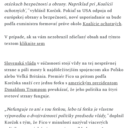
otázkach bezpečnosti a obrany. Napríklad pri ,Koalícii
ochotných',"
vyhlásil Korčok. Pokiaľ sa USA odpoja od
európskej obrany a bezpečnosti, nové usporiadanie sa bude
podľa exministra formovať práve okolo
Koalície ochotných
.
V prípade, ak sa vám nezobrazil zdieľaný obsah nad týmto
textom
kliknite sem
Slovenská vláda
v súčasnosti stojí vždy na tej nesprávnej
strane a páli mosty k najdôležitejším spojencom ako Poľsko
alebo Veľká Británia. Premiér Fico sa pritom podľa
Korčoka snaží cez jednu fotku s
americkým prezidentom
Donaldom Trumpom
preukázať, že jeho politika na štyri
svetové strany funguje.
„
Nefunguje to ani s tou fotkou, lebo tá fotka je vlastne
výpoveďou o dvojtvárnosti politiky predsedu vlády,"
doplnil
Korčok s tým, že Fico v minulosti nazýval viacerých