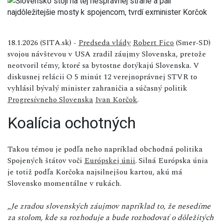
18.1.2026 (SITA.sk) -
Predseda vlády
Robert Fico
(Smer-SD)
svojou návštevou v USA zradil záujmy Slovenska, pretože
neotvoril témy, ktoré sa bytostne dotýkajú Slovenska. V
diskusnej relácii O 5 minút 12 verejnoprávnej STVR to
vyhlásil bývalý minister zahraničia a súčasný politik
Progresívneho Slovenska
Ivan Korčok
.
Koalícia ochotných
Takou témou je podľa neho napríklad obchodná politika
Spojených štátov voči
Európskej únii
. Silná Európska únia
je totiž podľa Korčoka najsilnejšou kartou, akú má
Slovensko momentálne v rukách.
„Je zradou slovenských záujmov napríklad to, že nesedíme
za stolom, kde sa rozhoduje a bude rozhodovať o dôležitých