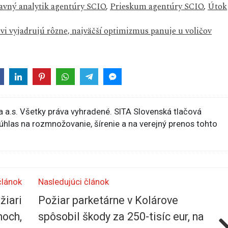
avný analytik agentúry SCIO
,
Prieskum agentúry SCIO
,
Útok
vi vyjadrujú rôzne, najväčší optimizmus panuje u voličov
 a.s. Všetky práva vyhradené. SITA Slovenská tlačová
súhlas na rozmnožovanie, šírenie a na verejný prenos tohto
článok
Nasledujúci článok
žiari
Požiar parketárne v Kolárove
noch,
spôsobil škody za 250-tisíc eur, na