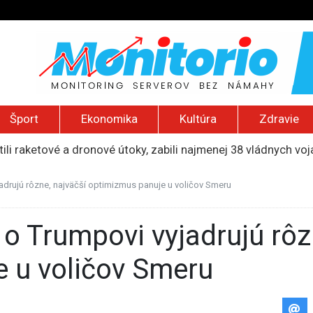
Šport
Ekonomika
Kultúra
Zdravie
ili raketové a dronové útoky, zabili najmenej 38 vládnych vo
 2026): Protest zdravotníkov, ruský letecký útok, hirošimský
e „zhasne celý Perzský záliv“, pripravil zoznam cieľov
jadrujú rôzne, najväčší optimizmus panuje u voličov Smeru
ku francúzskej RT, jej vyhostenie z krajiny nazvala „prenasle
uskej invázie navštívi Srbsko, Kyjev ho chce odpútať od Mosk
 u voličov Smeru