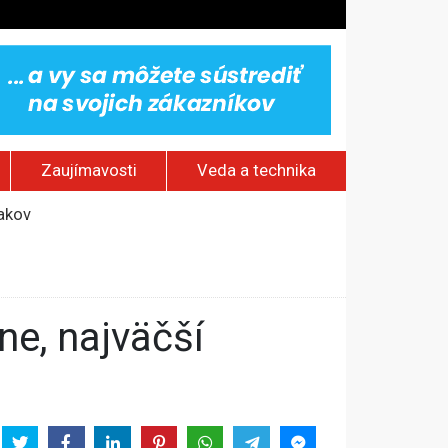
Zaujímavosti
Veda a technika
jakov
 pamätník a záchrana psov z lesných požiarov
dovaním“
vy