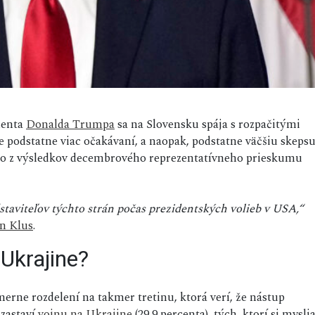
denta
Donalda Trumpa
sa na Slovensku spája s rozpačitými
 podstatne viac očakávaní, a naopak, podstatne väčšiu skeps
 to z výsledkov decembrového reprezentatívneho prieskumu
dstaviteľov týchto strán počas prezidentských volieb v USA,“
n Klus
.
Ukrajine?
ne rozdelení na takmer tretinu, ktorá verí, že nástup
zastaví
vojnu na Ukrajine
(29,9 percenta), tých, ktorí si mysli