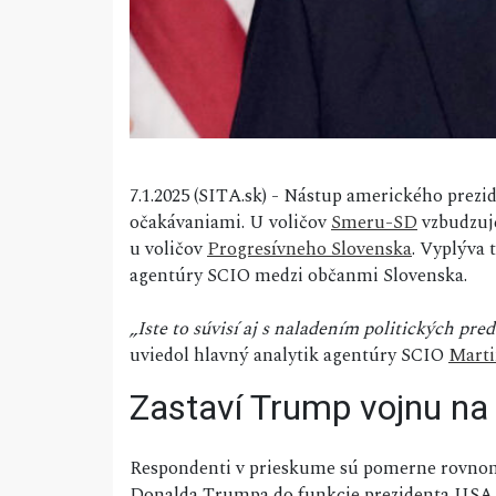
7.1.2025 (SITA.sk) - Nástup amerického prezi
očakávaniami. U voličov
Smeru-SD
vzbudzuje
u voličov
Progresívneho Slovenska
. Vyplýva
agentúry SCIO medzi občanmi Slovenska.
„Iste to súvisí aj s naladením politických pre
uviedol hlavný analytik agentúry SCIO
Marti
Zastaví Trump vojnu na 
Respondenti v prieskume sú pomerne rovnomer
Donalda Trumpa do funkcie prezidenta USA 