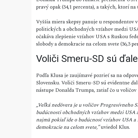
pravý opak (34,1 percenta), a takých, ktorí n
Vyššia miera skepsy panuje u respondentov 
politických a obchodných vzťahov medzi USA 
očakáva zlepšenie vzťahov USA s Ruskou federá
slobody a demokracie na celom svete (36,3 per
Voliči Smeru-SD sú ďale
Podľa Klusa je zaujímavé pozrieť sa na odpove
Slovensku. Voliči Smeru-SD sú evidentne ďale
nástupe Donalda Trumpa, zatiaľ čo u voličov
„Veľká nedôvera je u voličov Progresívneho S
budúcnosti obchodných vzťahov medzi USA a 
najmä pokiaľ ide o budúcnosť vzťahov USA a Ru
demokracie na celom svete,”
uviedol Klus.