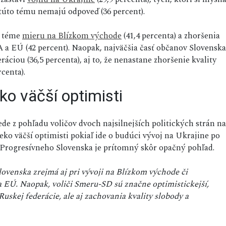
a túto tému nemajú odpoveď (36 percent).
v téme
mieru na Blízkom východe
(41,4 percenta) a zhoršenia
a EÚ (42 percent). Naopak, najväčšia časť občanov Slovenska
ciou (36,5 percenta), aj to, že nenastane zhoršenie kvality
centa).
ko väčší optimisti
de z pohľadu voličov dvoch najsilnejších politických strán na
ko väčší optimisti pokiaľ ide o budúci vývoj na Ukrajine po
 Progresívneho Slovenska je prítomný skôr opačný pohľad.
lovenska zrejmá aj pri vývoji na Blízkom východe či
EÚ. Naopak, voliči Smeru-SD sú značne optimistickejší,
skej federácie, ale aj zachovania kvality slobody a