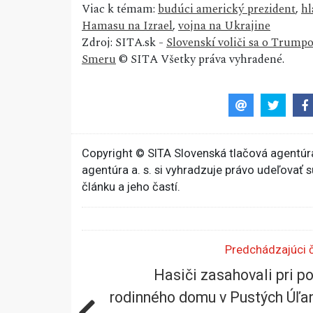
Viac k témam:
budúci americký prezident
,
hl
Hamasu na Izrael
,
vojna na Ukrajine
Zdroj: SITA.sk -
Slovenskí voliči sa o Trumpo
Smeru
© SITA Všetky práva vyhradené.
Copyright © SITA Slovenská tlačová agentúra
agentúra a. s. si vyhradzuje právo udeľovať 
článku a jeho častí.
Predchádzajúci 
Hasiči zasahovali pri po
rodinného domu v Pustých Úľa