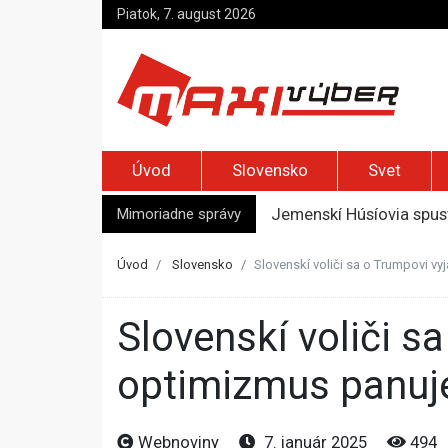
Piatok, 7. august 2026
Úvod
Slovensko
Svet
Mimoriadne správy
Jemenskí Húsíovia spust
Top foto dňa (6. august
Irán pohrozil susedom, ž
Úvod
Slovensko
Slovenskí voliči sa o Trumpovi vy
Moskva bráni bývalú šéf
Zelenskyj prvýkrát od r
Slovenskí voliči sa o Trumpovi vyjadrujú rôzne, najväčší
optimizmus panuje
Webnoviny
7. január 2025
494