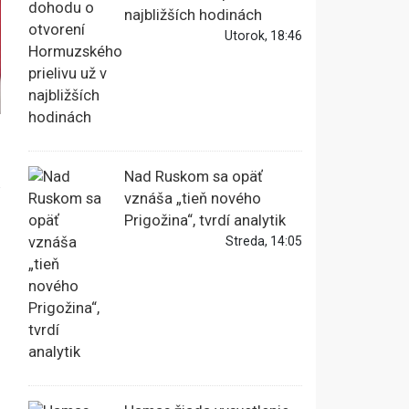
najbližších hodinách
Utorok, 18:46
Nad Ruskom sa opäť
u
vznáša „tieň nového
Prigožina“, tvrdí analytik
Streda, 14:05
a