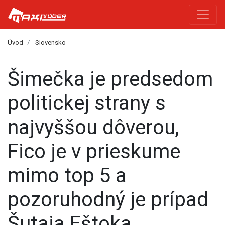
Úvod
Slovensko
Šimečka je predsedom
politickej strany s
najvyššou dôverou,
Fico je v prieskume
mimo top 5 a
pozoruhodný je prípad
Šutaja Eštoka