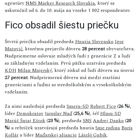
agentúry
NMS Market Research Slovakia
, ktorý sa
uskutočnil od 6. do 10. mája na vzorke 1 002 respondentov.
Fico obsadil šiestu priečku
Štvrtú priečku obsadil predseda
Hnutia Slovensko
Igor
Matovič
, ktorému prejavilo dôveru
28 percent
obyvateľstva.
Nadpriemerne oslovuje mladých ľudí z generácie Z a ľudí
so základným vzdelaním. Prvú päťku uzatvára predseda
KDH
Milan Majerský
, ktorý získal od ľudí dôveru na úrovni
27 percent
. Nadpriemernú dôveru má medzi staršími
generáciami a ľuďmi so stredoškolským a vysokoškolským
vzdelaním.
Za nimi nasledujú predseda
Smeru-SD
Robert Fico
(
26 %
),
líder
Demokratov
Jaroslav Naď
(
25,6 %
), šéf
Hlasu-SD
Matúš Šutaj Eštok
(
23 %
), predseda
SNS
Andrej Danko
(
20
%
) a rebríček uzatvárajú predseda hnutia
Sme rodina
Boris
Kollár
a líder
Maďarskej aliancie
László Gubík
.