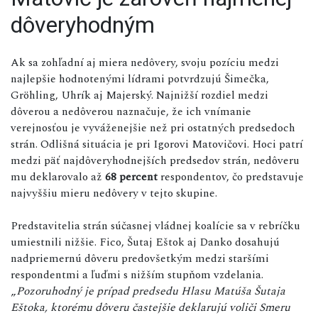
dôveryhodným
Ak sa zohľadní aj miera nedôvery, svoju pozíciu medzi
najlepšie hodnotenými lídrami potvrdzujú Šimečka,
Gröhling, Uhrík aj Majerský. Najnižší rozdiel medzi
dôverou a nedôverou naznačuje, že ich vnímanie
verejnosťou je vyváženejšie než pri ostatných predsedoch
strán. Odlišná situácia je pri Igorovi Matovičovi. Hoci patrí
medzi päť najdôveryhodnejších predsedov strán, nedôveru
mu deklarovalo až
68 percent
respondentov, čo predstavuje
najvyššiu mieru nedôvery v tejto skupine.
Predstavitelia strán súčasnej vládnej koalície sa v rebríčku
umiestnili nižšie. Fico, Šutaj Eštok aj Danko dosahujú
nadpriemernú dôveru predovšetkým medzi staršími
respondentmi a ľuďmi s nižším stupňom vzdelania.
„
Pozoruhodný je prípad predsedu Hlasu Matúša Šutaja
Eštoka, ktorému dôveru častejšie deklarujú voliči Smeru