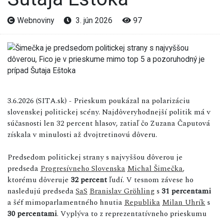
Webnoviny
3. jún 2026
97
3.6.2026 (SITA.sk) - Prieskum poukázal na polarizáciu
slovenskej politickej scény. Najdôveryhodnejší politik má v
súčasnosti len 32 percent hlasov, zatiaľ čo Zuzana Čaputová
získala v minulosti až dvojtretinovú dôveru.
Predsedom politickej strany s najvyššou dôverou je
predseda
Progresívneho Slovenska
Michal Šimečka
,
ktorému dôveruje
32 percent
ľudí. V tesnom závese ho
nasledujú predseda
SaS
Branislav Gröhling
s
31 percentami
a šéf mimoparlamentného hnutia
Republika
Milan Uhrík
s
30 percentami
. Vyplýva to z reprezentatívneho prieskumu