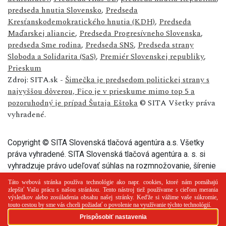
predseda hnutia Slovensko
,
Predseda
Kresťanskodemokratického hnutia (KDH)
,
Predseda
Maďarskej aliancie
,
Predseda Progresívneho Slovenska
,
predseda Sme rodina
,
Predseda SNS
,
Predseda strany
Sloboda a Solidarita (SaS)
,
Premiér Slovenskej republiky
,
Prieskum
Zdroj: SITA.sk -
Šimečka je predsedom politickej strany s
najvyššou dôverou, Fico je v prieskume mimo top 5 a
pozoruhodný je prípad Šutaja Eštoka
© SITA Všetky práva
vyhradené.
Copyright © SITA Slovenská tlačová agentúra a.s. Všetky
práva vyhradené. SITA Slovenská tlačová agentúra a. s. si
vyhradzuje právo udeľovať súhlas na rozmnožovanie, šírenie
a na verejný prenos tohto článku a jeho častí.