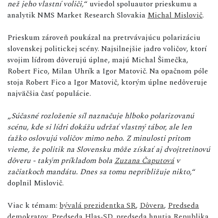
než jeho vlastní voliči,
“ uviedol spoluautor prieskumu a
analytik NMS Market Research Slovakia
Michal Mislovič
.
Prieskum zároveň poukázal na pretrvávajúcu polarizáciu
slovenskej politickej scény. Najsilnejšie jadro voličov, ktorí
svojim lídrom dôverujú úplne, majú Michal Šimečka,
Robert Fico, Milan Uhrík a Igor Matovič. Na opačnom póle
stoja Robert Fico a Igor Matovič, ktorým úplne nedôveruje
najväčšia časť populácie.
„
Súčasné rozloženie síl naznačuje hlboko polarizovanú
scénu, kde si lídri dokážu udržať vlastný tábor, ale len
ťažko oslovujú voličov mimo neho. Z minulosti pritom
vieme, že politik na Slovensku môže získať aj dvojtretinovú
dôveru - takým príkladom bola
Zuzana Čaputová
v
začiatkoch mandátu. Dnes sa tomu nepribližuje nikto,
“
doplnil Mislovič.
Viac k témam:
bývalá prezidentka SR
,
Dôvera
,
Predseda
demokratov
,
Predseda Hlas-SD
,
predseda hnutia Republika
,