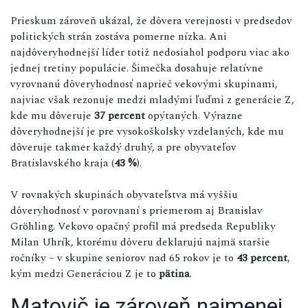
Prieskum zároveň ukázal, že dôvera verejnosti v predsedov
politických strán zostáva pomerne nízka. Ani
najdôveryhodnejší líder totiž nedosiahol podporu viac ako
jednej tretiny populácie. Šimečka dosahuje relatívne
vyrovnanú dôveryhodnosť naprieč vekovými skupinami,
najviac však rezonuje medzi mladými ľuďmi z generácie Z,
kde mu dôveruje
37 percent
opýtaných. Výrazne
dôveryhodnejší je pre vysokoškolsky vzdelaných, kde mu
dôveruje takmer každý druhý, a pre obyvateľov
Bratislavského kraja (
43 %
).
V rovnakých skupinách obyvateľstva má vyššiu
dôveryhodnosť v porovnaní s priemerom aj Branislav
Gröhling. Vekovo opačný profil má predseda Republiky
Milan Uhrík, ktorému dôveru deklarujú najmä staršie
ročníky – v skupine seniorov nad 65 rokov je to
43 percent
,
kým medzi Generáciou Z je to
pätina
.
Matovič je zároveň najmenej