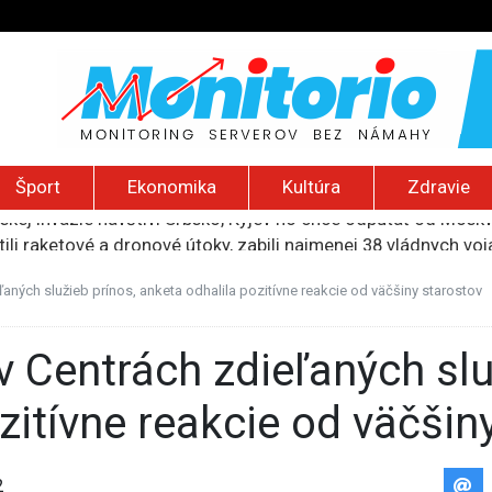
Šport
Ekonomika
Kultúra
Zdravie
ili raketové a dronové útoky, zabili najmenej 38 vládnych vo
 2026): Protest zdravotníkov, ruský letecký útok, hirošimský
e „zhasne celý Perzský záliv“, pripravil zoznam cieľov
aných služieb prínos, anketa odhalila pozitívne reakcie od väčšiny starostov
ku francúzskej RT, jej vyhostenie z krajiny nazvala „prenasle
uskej invázie navštívi Srbsko, Kyjev ho chce odpútať od Mosk
zitívne reakcie od väčšin
2