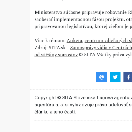
Ministerstvo súčasne pripravuje rokovanie R
zaoberať implementačnou fázou projektu, otá
pripravovanou legislatívou, ktorej cieľom je
Viac k témam:
Anketa
,
centrum zdieľaných s
Zdroj: SITA.sk -
Samosprávy vidia v Centrách 
od väčšiny starostov
© SITA Všetky práva vy
Copyright © SITA Slovenská tlačová agentúra
agentúra a. s. si vyhradzuje právo udeľovať 
článku a jeho častí.