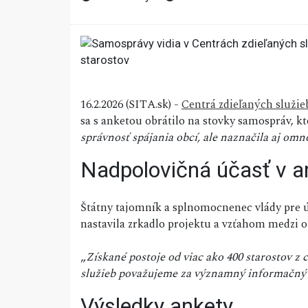
16.2.2026 (SITA.sk) -
Centrá zdieľaných služie
sa s anketou obrátilo na stovky samospráv, kt
správnosť spájania obcí, ale naznačila aj omn
Nadpolovičná účasť v a
Štátny tajomník a splnomocnenec vlády pr
nastavila zrkadlo projektu a vzťahom medzi 
„
Získané postoje od viac ako 400 starostov z
služieb považujeme za významný informačný 
Výsledky ankety