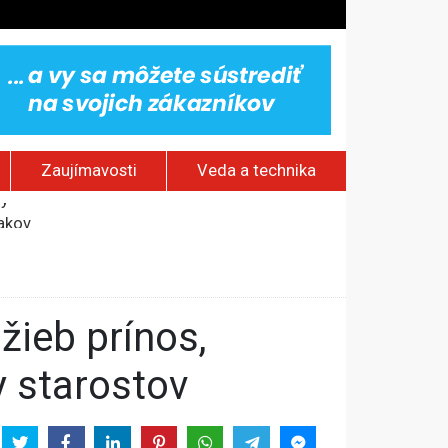
Zaujímavosti
Veda a technika
jakov
 pamätník a záchrana psov z lesných požiarov
dovaním“
vy
y starostov