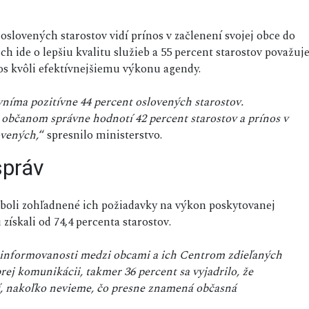
 oslovených starostov vidí prínos v začlenení svojej obce do
ch ide o lepšiu kvalitu služieb a 55 percent starostov považuj
os kvôli efektívnejšiemu výkonu agendy.
níma pozitívne 44 percent oslovených starostov.
 občanom správne hodnotí 42 percent starostov a prínos v
ovených,
“ spresnilo ministerstvo.
správ
vy boli zohľadnené ich požiadavky na výkon poskytovanej
 získali od 74,4 percenta starostov.
 informovanosti medzi obcami a ich Centrom zdieľaných
brej komunikácii, takmer 36 percent sa vyjadrilo, že
ť, nakoľko nevieme, čo presne znamená občasná