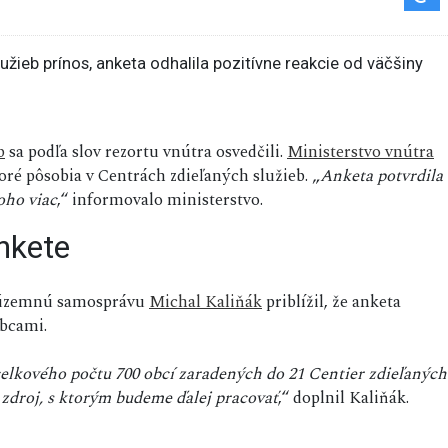
b
sa podľa slov rezortu vnútra osvedčili.
Ministerstvo vnútra
oré pôsobia v Centrách zdieľaných služieb. „
Anketa potvrdila
oho viac
,“ informovalo ministerstvo.
nkete
e územnú samosprávu
Michal Kaliňák
priblížil, že anketa
obcami.
 celkového počtu 700 obcí zaradených do 21 Centier zdieľaných
zdroj, s ktorým budeme ďalej pracovať
,“ doplnil Kaliňák.