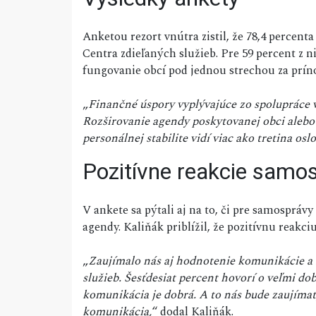
Anketou rezort vnútra zistil, že 78,4 percenta
Centra zdieľaných služieb. Pre 59 percent z ni
fungovanie obcí pod jednou strechou za prín
„
Finančné úspory vyplývajúce zo spolupráce v
Rozširovanie agendy poskytovanej obci alebo
personálnej stabilite vidí viac ako tretina osl
Pozitívne reakcie samo
V ankete sa pýtali aj na to, či pre samosprá
agendy. Kaliňák priblížil, že pozitívnu reakciu
„
Zaujímalo nás aj hodnotenie komunikácie a
služieb. Šesťdesiat percent hovorí o veľmi do
komunikácia je dobrá. A to nás bude zaujíma
komunikácia,
“ dodal Kaliňák.