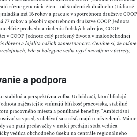
vajú rôzne generácie žien – od študentiek duálneho štúdia až
jmladšia má 18 rokov a pracuje v spotrebnom družstve COO
má 77 rokov a pôsobí v spotrebnom družstve COOP Jednota
Kancelárie predsedu a riadenia ľudských zdrojov, COOP
ráci v COOP Jednote celý profesný život a v maloobchodnej
ás dôvera a lojalita našich zamestnancov. Ceníme si, že máme
edajniach, kde si kolegyne vedia vyjsť navzájom v ústrety,
ávanie a podpora
 stabilná a perspektívna voľba. Uchádzači, ktorí hľadajú
dnota najčastejšie vnímajú blízkosť pracoviska, stabilné
stotu pracovného miesta a ponúkané benefity. "Ambiciózni
súvať sa vpred, vzdelávať sa a rásť, majú u nás zelenú. Máme
dy sa z pani predavačky v malej predajni stala vedúca
ičky vedúca obchodného úseku na centrále regionálneho