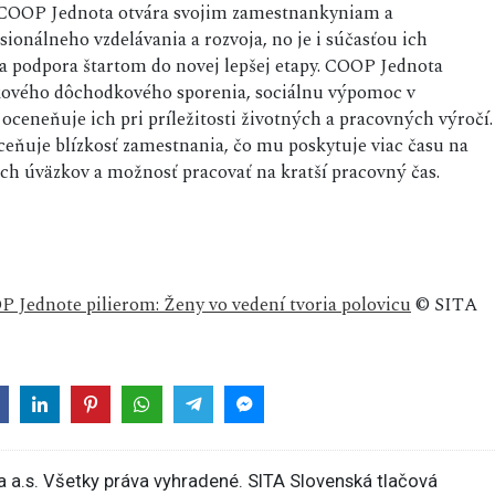
. COOP Jednota otvára svojim zamestnankyniam a
ionálneho vzdelávania a rozvoja, no je i súčasťou ich
 a podpora štartom do novej lepšej etapy. COOP Jednota
kového dôchodkového sporenia, sociálnu výpomoc v
ceneňuje ich pri príležitosti životných a pracovných výročí.
ceňuje blízkosť zamestnania, čo mu poskytuje viac času na
ných úväzkov a možnosť pracovať na kratší pracovný čas.
OP Jednote pilierom: Ženy vo vedení tvoria polovicu
© SITA
 a.s. Všetky práva vyhradené. SITA Slovenská tlačová