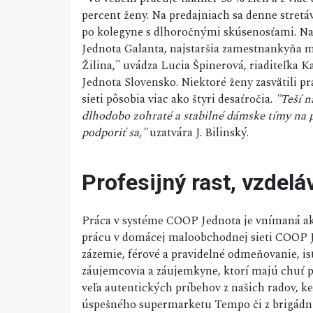
percent ženy. Na predajniach sa denne stretá
po kolegyne s dlhoročnými skúsenosťami. Na
Jednota Galanta, najstaršia zamestnankyňa 
Žilina," uvádza Lucia Špinerová, riaditeľka 
Jednota Slovensko. Niektoré ženy zasvätili p
sieti pôsobia viac ako štyri desaťročia.
"Teší n
dlhodobo zohraté a stabilné dámske tímy na pr
podporiť sa,"
uzatvára J. Bilinský.
Profesijný rast, vzdel
Práca v systéme COOP Jednota je vnímaná ako
prácu v domácej maloobchodnej sieti COOP Je
zázemie, férové a pravidelné odmeňovanie, i
záujemcovia a záujemkyne, ktorí majú chuť po
veľa autentických príbehov z našich radov, ke
úspešného supermarketu Tempo či z brigádn