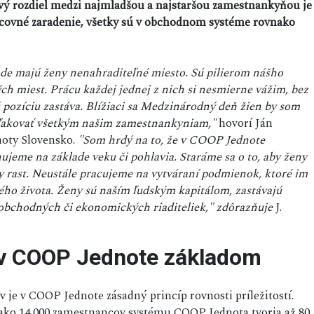
vý rozdiel medzi najmladšou a najstaršou zamestnankyňou je
racovné zaradenie, všetky sú v obchodnom systéme rovnako
ode majú ženy nenahraditeľné miesto. Sú pilierom nášho
h miest. Prácu každej jednej z nich si nesmierne vážim, bez
 pozíciu zastáva. Blížiaci sa Medzinárodný deň žien by som
poďakovať všetkým našim zamestnankyniam,"
hovorí Ján
noty Slovensko.
"Som hrdý na to, že v COOP Jednote
ujeme na základe veku či pohlavia. Staráme sa o to, aby ženy
ny rast. Neustále pracujeme na vytváraní podmienok, ktoré im
o života. Ženy sú naším ľudským kapitálom, zastávajú
 obchodných či ekonomických riaditeliek," zdôrazňuje
J.
e v COOP Jednote základom
ov je v COOP Jednote zásadný princíp rovnosti príležitostí.
c ako 14 000 zamestnancov systému COOP Jednota tvoria až 80