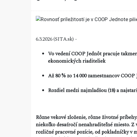
6.3.2026 (SITA.sk) -
Vo vedení COOP Jednôt pracuje takmer 
ekonomických riaditeliek
Až 80 % zo 14 000 zamestnancov COOP J
Rozdiel medzi najmladšou (18) a najstar
Rôzne vekové zloženie, rôzne životné príbeh
niekoľko desaťročí nenahraditeľné miesto. Z 
rozličné pracovné pozície, od pokladníčky v