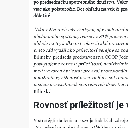
po predsedníčku spotrebného družstva. Veko
viac ako polstoročie. Bez ohľadu na vek či p
dôležité.
"Ako v životoch nás všetkých, aj v maloobch
obchodného systému, tvoria až 80 % pracovnýc
ohľadu na to, koľko má rokov či akú pracovnú
preto rád využil ako príležitosť verejne sa 
Bilinský, predseda predstavenstva COOP Jed
poskytujeme rovnosť príležitostí, nediskrimin
mali vytvorený priestor pre svoj profesionál
umožňujú vyváženosť pracovného a súkromnéh
pozície predsedníčok spotrebných družstiev,
Bilinský.
Rovnosť príležitostí j
V stratégii riadenia a rozvoja ľudských zdroj
"Vo vedení pracuje takmer 50 % žien a z via