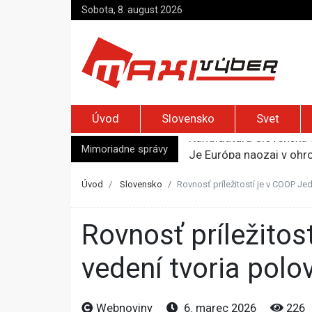
Sobota, 8. august 2026
Úvod
Slovensko
Svet
Mimoriadne správy
Je Európa naozaj v ohr
Pápež Lev XIV. sa vo Fr
Kyjev žiada EÚ o 220 mi
Úvod
Slovensko
Rovnosť príležitostí je v COOP Je
Merz zvolal bezpečnostn
Kandidatúru Slovenska 
Rovnosť príležitostí je v COOP Jednote pilierom: Ženy vo
vedení tvoria polo
Webnoviny
6. marec 2026
226