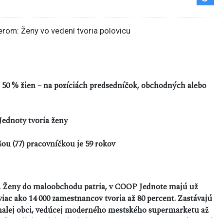
50 % žien – na pozíciách predsedníčok, obchodných alebo
ednoty tvoria ženy
šou (77) pracovníčkou je 59 rokov
y. Ženy do maloobchodu patria, v COOP Jednote majú už
viac ako 14 000 zamestnancov tvoria až 80 percent. Zastávajú
 malej obci, vedúcej moderného mestského supermarketu až