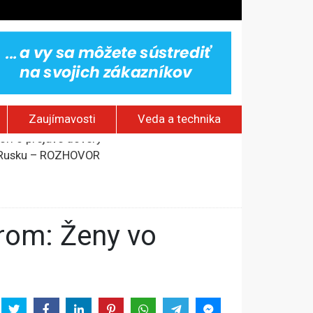
Zaujímavosti
Veda a technika
om Rusku – ROZHOVOR
stavov
rí o prejave dôvery