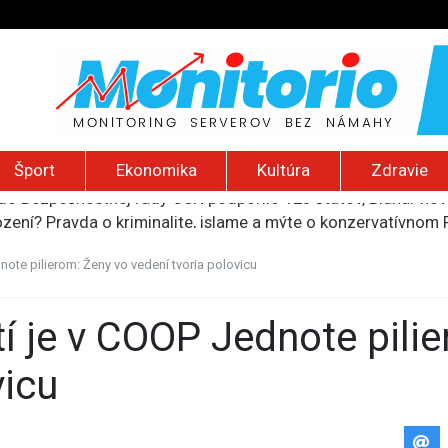
Šport
Ekonomika
Kultúra
Zdravie
ození? Pravda o kriminalite, islame a mýte o konzervatívn
ancúzsku stretne s obeťami sexuálneho zneužívania kňazmi
liónov eur na pomoc farmárom, ktorých postihla blokáda prí
dnote pilierom: Ženy vo vedení tvoria polovicu
ú radu štátu po incidente s dronom pri ukrajinskom lietadle
do Bezpečnostnej rady OSN podporilo 123 štátov, Blanár hovo
vicu