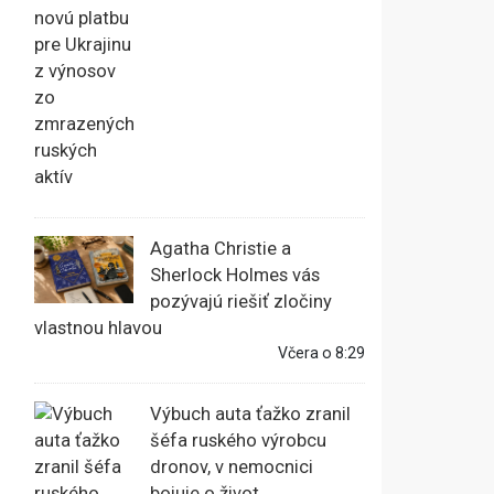
Agatha Christie a
Sherlock Holmes vás
pozývajú riešiť zločiny
vlastnou hlavou
Včera o 8:29
Výbuch auta ťažko zranil
šéfa ruského výrobcu
dronov, v nemocnici
bojuje o život