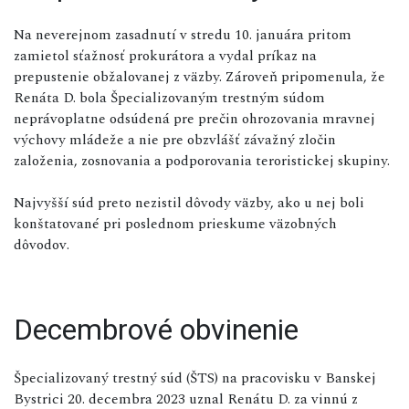
Na neverejnom zasadnutí v stredu 10. januára pritom
zamietol sťažnosť prokurátora a vydal príkaz na
prepustenie obžalovanej z väzby. Zároveň pripomenula, že
Renáta D. bola Špecializovaným trestným súdom
neprávoplatne odsúdená pre prečin ohrozovania mravnej
výchovy mládeže a nie pre obzvlášť závažný zločin
založenia, zosnovania a podporovania teroristickej skupiny.
Najvyšší súd preto nezistil dôvody väzby, ako u nej boli
konštatované pri poslednom prieskume väzobných
dôvodov.
Decembrové obvinenie
Špecializovaný trestný súd (ŠTS) na pracovisku v Banskej
Bystrici 20. decembra 2023 uznal Renátu D. za vinnú z