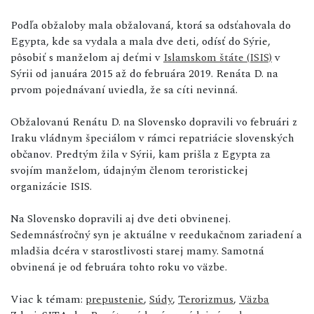
Podľa obžaloby mala obžalovaná, ktorá sa odsťahovala do
Egypta, kde sa vydala a mala dve deti, odísť do Sýrie,
pôsobiť s manželom aj deťmi v
Islamskom štáte (ISIS)
v
Sýrii od januára 2015 až do februára 2019. Renáta D. na
prvom pojednávaní uviedla, že sa cíti nevinná.
Obžalovanú Renátu D. na Slovensko dopravili vo februári z
Iraku vládnym špeciálom v rámci repatriácie slovenských
občanov. Predtým žila v Sýrii, kam prišla z Egypta za
svojím manželom, údajným členom teroristickej
organizácie ISIS.
Na Slovensko dopravili aj dve deti obvinenej.
Sedemnásťročný syn je aktuálne v reedukačnom zariadení a
mladšia dcéra v starostlivosti starej mamy. Samotná
obvinená je od februára tohto roku vo väzbe.
Viac k témam:
prepustenie
,
Súdy
,
Terorizmus
,
Väzba