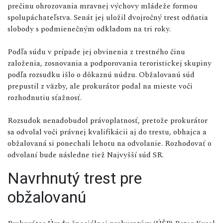
prečinu ohrozovania mravnej výchovy mládeže formou
spolupáchateľstva. Senát jej uložil dvojročný trest odňatia
slobody s podmienečným odkladom na tri roky.
Podľa súdu v prípade jej obvinenia z trestného činu
založenia, zosnovania a podporovania teroristickej skupiny
podľa rozsudku išlo o dôkaznú núdzu. Obžalovanú súd
prepustil z väzby, ale prokurátor podal na mieste voči
rozhodnutiu sťažnosť.
Rozsudok nenadobudol právoplatnosť, pretože prokurátor
sa odvolal voči právnej kvalifikácii aj do trestu, obhajca a
obžalovaná si ponechali lehotu na odvolanie. Rozhodovať o
odvolaní bude následne tiež Najvyšší súd SR.
Navrhnutý trest pre
obžalovanú