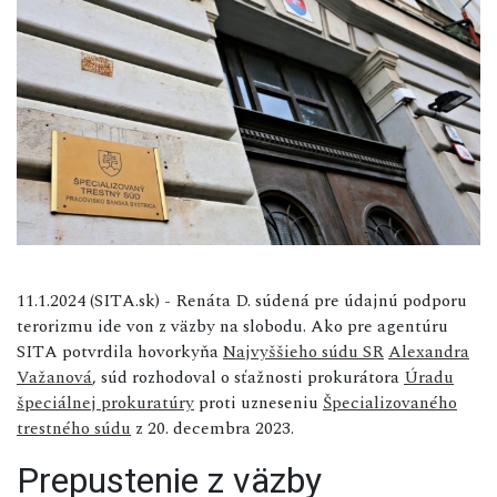
11.1.2024 (SITA.sk) - Renáta D. súdená pre údajnú podporu
terorizmu ide von z väzby na slobodu. Ako pre agentúru
SITA potvrdila hovorkyňa
Najvyššieho súdu SR
Alexandra
Važanová
, súd rozhodoval o sťažnosti prokurátora
Úradu
špeciálnej prokuratúry
proti uzneseniu
Špecializovaného
trestného súdu
z 20. decembra 2023.
Prepustenie z väzby