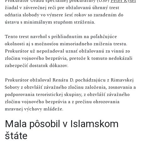
Prokurátor Úradu špeciálnej prokuratúry (ÚŠP)
Peter Kysel
žiadal v záverečnej reči pre obžalovanú úhrnný trest
odňatia slobody vo výmere šesť rokov so zaradením do
ústavu s minimálnym stupňom stráženia.
Tento trest navrhol s prihliadnutím na poľahčujúce
okolnosti aj s možnosťou mimoriadneho zníženia trestu.
Prokurátor už nepožadoval uznať obžalovanú za vinnú zo
zločinu vojnového bezprávia, pretože k tomuto nedokázali
zabezpečiť dostatok dôkazov.
Prokurátor obžaloval Renátu D. pochádzajúcu z Rimavskej
Soboty z obzvlášť závažného zločinu založenia, zosnovania a
podporovania teroristickej skupiny, z obzvlášť závažného
zločinu vojnového bezprávia a z prečinu ohrozovania
mravnej výchovy mládeže.
Mala pôsobil v Islamskom
štáte