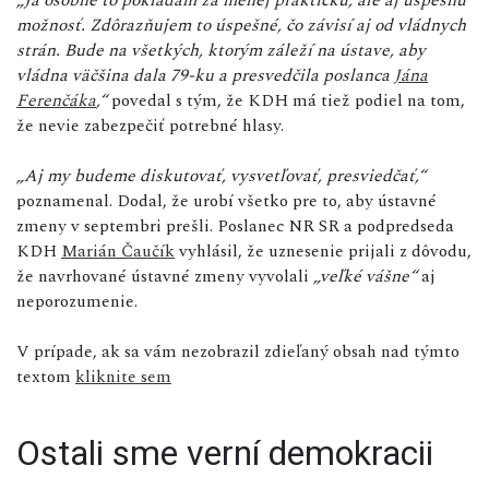
možnosť. Zdôrazňujem to úspešné, čo závisí aj od vládnych
strán. Bude na všetkých, ktorým záleží na ústave, aby
vládna väčšina dala 79-ku a presvedčila poslanca
Jána
Ferenčáka
,“
povedal s tým, že KDH má tiež podiel na tom,
že nevie zabezpečiť potrebné hlasy.
„Aj my budeme diskutovať, vysvetľovať, presviedčať,“
poznamenal. Dodal, že urobí všetko pre to, aby ústavné
zmeny v septembri prešli. Poslanec NR SR a podpredseda
KDH
Marián Čaučík
vyhlásil, že uznesenie prijali z dôvodu,
že navrhované ústavné zmeny vyvolali
„veľké vášne“
aj
neporozumenie.
V prípade, ak sa vám nezobrazil zdieľaný obsah nad týmto
textom
kliknite sem
Ostali sme verní demokracii