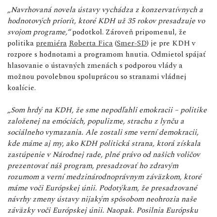
„Navrhovaná novela ústavy vychádza z konzervatívnych a
hodnotových priorít, ktoré KDH už 35 rokov presadzuje vo
svojom programe,“
podotkol. Zároveň pripomenul, že
politika
premiéra
Roberta Fica
(
Smer-SD
) je pre KDH v
rozpore s hodnotami a programom hnutia. Odmietol spájať
hlasovanie o ústavných zmenách s podporou vlády a
možnou povolebnou spoluprácou so stranami vládnej
koalície.
„Som hrdý na KDH, že sme nepodľahli emokracii – politike
založenej na emóciách, populizme, strachu z lynču a
sociálneho vymazania. Ale zostali sme verní demokracii,
kde máme aj my, ako KDH politická strana, ktorá získala
zastúpenie v Národnej rade, plné právo od našich voličov
prezentovať náš program, presadzovať ho zdravým
rozumom a verní medzinárodnoprávnym záväzkom, ktoré
máme voči Európskej únii. Podotýkam, že presadzované
návrhy zmeny ústavy nijakým spôsobom neohrozia naše
záväzky voči Európskej únii. Naopak. Posilnia Európsku