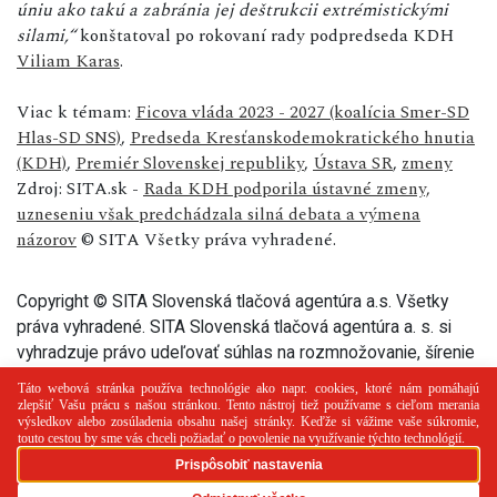
úniu ako takú a zabránia jej deštrukcii extrémistickými
silami,“
konštatoval po rokovaní rady podpredseda KDH
Viliam Karas
.
Viac k témam:
Ficova vláda 2023 - 2027 (koalícia Smer-SD
Hlas-SD SNS)
,
Predseda Kresťanskodemokratického hnutia
(KDH)
,
Premiér Slovenskej republiky
,
Ústava SR
,
zmeny
Zdroj: SITA.sk -
Rada KDH podporila ústavné zmeny,
uzneseniu však predchádzala silná debata a výmena
názorov
© SITA Všetky práva vyhradené.
Copyright © SITA Slovenská tlačová agentúra a.s. Všetky
práva vyhradené. SITA Slovenská tlačová agentúra a. s. si
vyhradzuje právo udeľovať súhlas na rozmnožovanie, šírenie
a na verejný prenos tohto článku a jeho častí.