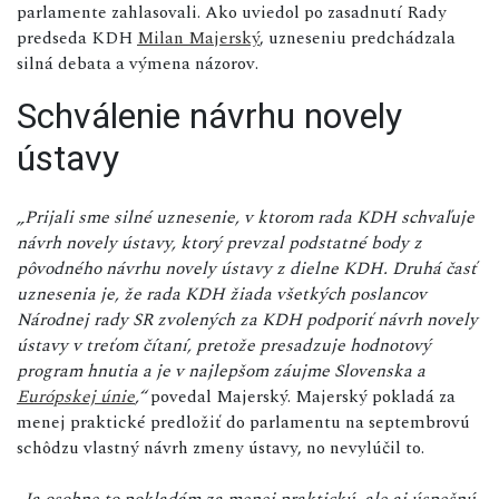
parlamente zahlasovali. Ako uviedol po zasadnutí Rady
predseda KDH
Milan Majerský
, uzneseniu predchádzala
silná debata a výmena názorov.
Schválenie návrhu novely
ústavy
„Prijali sme silné uznesenie, v ktorom rada KDH schvaľuje
návrh novely ústavy, ktorý prevzal podstatné body z
pôvodného návrhu novely ústavy z dielne KDH. Druhá časť
uznesenia je, že rada KDH žiada všetkých poslancov
Národnej rady SR zvolených za KDH podporiť návrh novely
ústavy v treťom čítaní, pretože presadzuje hodnotový
program hnutia a je v najlepšom záujme Slovenska a
Európskej únie
,“
povedal Majerský. Majerský pokladá za
menej praktické predložiť do parlamentu na septembrovú
schôdzu vlastný návrh zmeny ústavy, no nevylúčil to.
„Ja osobne to pokladám za menej praktickú, ale aj úspešnú