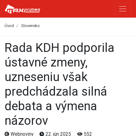
Úvod
Slovensko
Rada KDH podporila
ústavné zmeny,
uzneseniu však
predchádzala silná
debata a výmena
názorov
Webnoviny
22. jún 2025
552