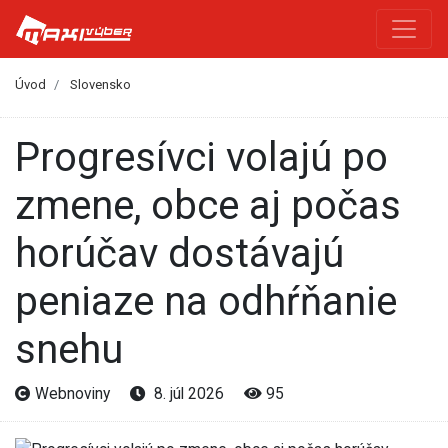
Úvod
Slovensko
Progresívci volajú po
zmene, obce aj počas
horúčav dostávajú
peniaze na odhŕňanie
snehu
Webnoviny
8. júl 2026
95