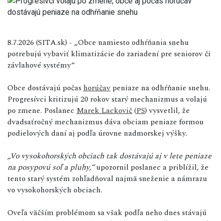
8.7.2026 (SITA.sk) - „Obce namiesto odhŕňania snehu
potrebujú vybaviť klimatizácie do zariadení pre seniorov či
závlahové systémy“
Obce dostávajú počas
horúčav
peniaze na odhŕňanie snehu.
Progresívci kritizujú 20 rokov starý mechanizmus a volajú
po zmene. Poslanec
Marek Lackovič
(
PS
) vysvetlil, že
dvadsaťročný mechanizmus dáva obciam peniaze formou
podielových daní aj podľa úrovne nadmorskej výšky.
„Vo vysokohorských obciach tak dostávajú aj v lete peniaze
na posypovú soľ a pluhy,“
upozornil poslanec a priblížil, že
tento starý systém zohľadňoval najmä sneženie a námrazu
vo vysokohorských obciach.
Oveľa väčším problémom sa však podľa neho dnes stávajú