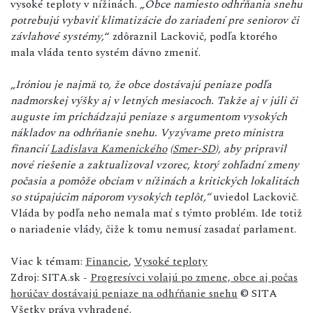
vysoké teploty v nížinách.
„Obce namiesto odhŕňania snehu
potrebujú vybaviť klimatizácie do zariadení pre seniorov či
závlahové systémy,
“ zdôraznil Lackovič, podľa ktorého
mala vláda tento systém dávno zmeniť.
„Iróniou je najmä to, že obce dostávajú peniaze podľa
nadmorskej výšky aj v letných mesiacoch. Takže aj v júli či
auguste im prichádzajú peniaze s argumentom vysokých
nákladov na odhŕňanie snehu. Vyzývame preto ministra
financií
Ladislava Kamenického
(
Smer-SD
), aby pripravil
nové riešenie a zaktualizoval vzorec, ktorý zohľadní zmeny
počasia a pomôže obciam v nížinách a kritických lokalitách
so stúpajúcim náporom vysokých teplôt,“
uviedol Lackovič.
Vláda by podľa neho nemala mať s týmto problém. Ide totiž
o nariadenie vlády, čiže k tomu nemusí zasadať parlament.
Viac k témam:
Financie
,
Vysoké teploty
Zdroj: SITA.sk -
Progresívci volajú po zmene, obce aj počas
horúčav dostávajú peniaze na odhŕňanie snehu
© SITA
Všetky práva vyhradené.