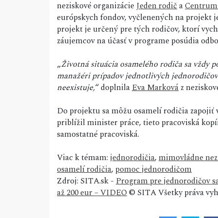
neziskové organizácie
Jeden rodič
a
Centrum 
európskych fondov, vyčlenených na projekt je 
projekt je určený pre tých rodičov, ktorí vyc
záujemcov na účasť v programe posúdia odbor
„
Životná situácia osamelého rodiča sa vždy po
manažéri prípadov jednotlivých jednorodičo
neexistuje,
“ doplnila
Eva Marková
z neziskove
Do projektu sa môžu osamelí rodičia zapoji
priblížil minister práce, tieto pracoviská kopí
samostatné pracoviská.
Viac k témam:
jednorodičia
,
mimovládne nezi
osamelí rodičia
,
pomoc jednorodičom
Zdroj: SITA.sk -
Program pre jednorodičov sa
až 200 eur – VIDEO
© SITA Všetky práva vyh