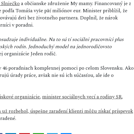
Slniečko
a občianske združenie My mamy. Financovaný je z
podľa Tomáša vyše päť miliónov eur. Minister priblížil, že
hovávajú deti bez životného partnera. Doplnil, že nárok
níci v poradni.
sudzuje individuálne. Na to sú tí sociálni pracovníci plus
vských rodín. Jednoduchý model na jednorodičovsto
j organizácie Jeden rodič.
ť v 46 poradniach komplexnej pomoci po celom Slovensku. Ako
rujú úrady práce, avšak nie sú ich súčasťou, ale ide o
skové organizácie
,
minister sociálnych vecí a rodiny SR
,
 už rozbehol, úspešne zaradení klienti môžu získať príspevok
radené.