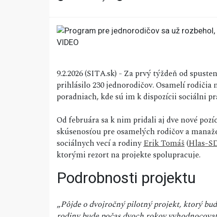
9.2.2026 (SITA.sk) - Za prvý týždeň od spust
prihlásilo 230 jednorodičov. Osamelí rodičia
poradniach, kde sú im k dispozícii sociálni pr
Od februára sa k nim pridali aj dve nové poz
skúsenosťou pre osamelých rodičov a manažé
sociálnych vecí a rodiny
Erik Tomáš
(
Hlas-S
ktorými rezort na projekte spolupracuje.
Podrobnosti projektu
„
Pôjde o dvojročný pilotný projekt, ktorý bu
rodiny bude počas dvoch rokov vyhodnocovať 