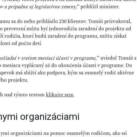
 a prípadne aj legislatívne zmeny,
“ priblížil minister.
ramu sa do neho prihlásilo 230 klientov. Tomáš prízvukoval,
po preverení môžu byť jednorodičia zaradení do projektu od
 rodičia, ktorí budú zaradení do programu, môžu získať
losti od počtu detí.
ožiadať v treťom mesiaci účasti v programe,
“ uviedol Tomáš s
o mesiaca vyplácaný až do ukončenia účasti v programe. Do
íspevok má slúžiť ako podpora, kým sa osamelý rodič aktívne
ho projektu.
sah nad týmto textom
kliknite sem
nymi organizáciami
dnymi organizáciami na pomoc osamelým rodičom, ako sú