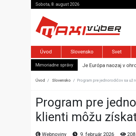
Sobota, 8. august 2026
Úvod
Slovensko
Svet
Mimoriadne správy
Je Európa naozaj v ohr
Pápež Lev XIV. sa vo Fr
Kyjev žiada EÚ o 220 mi
Úvod
Slovensko
Program pre jednorodičov sa už r
Merz zvolal bezpečnostn
Kandidatúru Slovenska 
Program pre jednorodičov sa už rozbehol, úspešne zaradení
klienti môžu získa
Webnoviny
9. február 2026
208