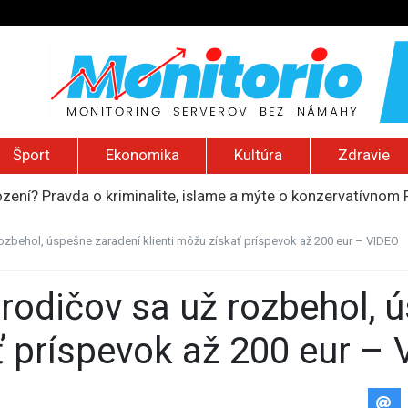
Šport
Ekonomika
Kultúra
Zdravie
ození? Pravda o kriminalite, islame a mýte o konzervatívn
ancúzsku stretne s obeťami sexuálneho zneužívania kňazmi
liónov eur na pomoc farmárom, ktorých postihla blokáda prí
ozbehol, úspešne zaradení klienti môžu získať príspevok až 200 eur – VIDEO
ú radu štátu po incidente s dronom pri ukrajinskom lietadle
do Bezpečnostnej rady OSN podporilo 123 štátov, Blanár hovo
ť príspevok až 200 eur –