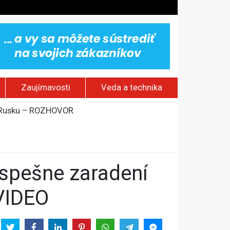
Zaujímavosti
Veda a technika
om Rusku – ROZHOVOR
stavov
rí o prejave dôvery
 VIDEO