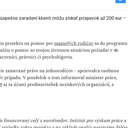
enia projektu na pomoc pre
osamelých rodičov
sa do programu
 môžu o pomoc so svojou životnou situáciou požiadať v 46
acovníci, právnici či psychológovia.
ície zamerané práve na jednorodičov – sprievodca osobnou
r prípadu. V pondelok o tom informoval minister práce,
D
) aj za účasti predstaviteliek neziskových organizácií, s
de financovaný celý z eurofondov. Inštitút pre výskum práce a
výsledky tohto projektu a na základe analýz nastavíme ďalšie