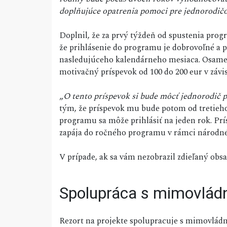
doplňujúce opatrenia pomoci pre jednorodičov
Doplnil, že za prvý týždeň od spustenia prog
že prihlásenie do programu je dobrovoľné a 
nasledujúceho kalendárneho mesiaca. Osamelí
motivačný príspevok od 100 do 200 eur v závis
„
O tento príspevok si bude môcť jednorodič p
tým, že príspevok mu bude potom od tretieh
programu sa môže prihlásiť na jeden rok. Pr
zapája do ročného programu v rámci národné
V prípade, ak sa vám nezobrazil zdieľaný ob
Spolupráca s mimovlád
Rezort na projekte spolupracuje s mimovlá