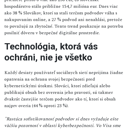
hospodárstvo stálo približne 154,7 milióna eur. Dnes viac
ako 38 % Slovákov, ktorí sa stali terčom podvodov váha s
nakupovaním online, a 27 % podvod ani nenahlási, pretože
to považujú za zbytočné. Tento trend poukazuje na potrebu
posilniť dôveru v bezpečné digitálne prostredie.
Technológia, ktorá vás
ochráni, nie je všetko
Každý desiaty používateľ sociálnych sietí neprijíma žiadne
opatrenia na ochranu svojej bezpečnosti pred
kybernetickými útokmi. Slováci, ktorí zdieľajú alebo
publikujú obsah bez overenia jeho pravosti, sú takmer
dvakrát častejšie terčom podvodov ako tí, ktorí si obsah
najprv overia (44 % oproti 23 %).
"Rastúca sofistikovanosť podvodov si dnes vyžaduje ešte
väčšiu pozornosť v oblasti kyberbezpečnosti. Vo Visa sme