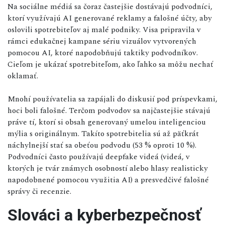
Na sociálne médiá sa čoraz častejšie dostávajú podvodníci,
ktorí využívajú AI generované reklamy a falošné účty, aby
oslovili spotrebiteľov aj malé podniky. Visa pripravila v
rámci edukačnej kampane sériu vizuálov vytvorených
pomocou AI, ktoré napodobňujú taktiky podvodníkov.
Cieľom je ukázať spotrebiteľom, ako ľahko sa môžu nechať
oklamať.
Mnohí používatelia sa zapájali do diskusií pod príspevkami,
hoci boli falošné. Terčom podvodov sa najčastejšie stávajú
práve tí, ktorí si obsah generovaný umelou inteligenciou
mýlia s originálnym. Takíto spotrebitelia sú až päťkrát
náchylnejší stať sa obeťou podvodu (53 % oproti 10 %).
Podvodníci často používajú deepfake videá (videá, v
ktorých je tvár známych osobností alebo hlasy realisticky
napodobnené pomocou využitia AI) a presvedčivé falošné
správy či recenzie.
Slováci a kyberbezpečnosť