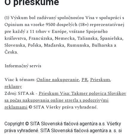
O prieskume
(1) Výskum bol zadávaný spoločnosťou Visa v spolupráci s
Opinium na vzorke 9500 dospelých (18+) reprezentatívnej
pre každý z 11 trhov v Európe, vrátane Spojeného
kráľovstva, Francúzska, Nemecka, Talianska, Španielska,
Slovenska, Poľska, Maďarska, Rumunska, Bulharska a
Česka.
Informačný servis
Viac k témam:
Online nakupovanie
,
PR
,
Prieskum
,
reklamy
Zdroj: SITA.sk -
Prieskum Visa: Takmer polovica Slovákov
sa počas nakupovania online stretla s podozrivými
reklamami
© SITA Všetky práva vyhradené.
Copyright © SITA Slovenská tlačová agentúra a.s. Všetky
práva vyhradené. SITA Slovenská tlačová agentúra a. s. si