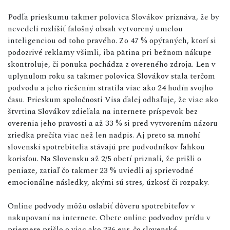
Podľa prieskumu takmer polovica Slovákov priznáva, že by
nevedeli rozlíšiť falošný obsah vytvorený umelou
inteligenciou od toho pravého. Zo 47 % opýtaných, ktorí si
podozrivé reklamy všimli, iba pätina pri bežnom nákupe
skontroluje, či ponuka pochádza z overeného zdroja. Len v
uplynulom roku sa takmer polovica Slovákov stala terčom
podvodu a jeho riešením stratila viac ako 24 hodín svojho
času. Prieskum spoločnosti Visa ďalej odhaľuje, že viac ako
štvrtina Slovákov zdieľala na internete príspevok bez
overenia jeho pravosti a až 33 % si pred vytvorením názoru
zriedka prečíta viac než len nadpis. Aj preto sa mnohí
slovenskí spotrebitelia stávajú pre podvodníkov ľahkou
korisťou. Na Slovensku až 2/5 obetí priznali, že prišli o
peniaze, zatiaľ čo takmer 23 % uviedli aj sprievodné
emocionálne následky, akými sú stres, úzkosť či rozpaky.
Online podvody môžu oslabiť dôveru spotrebiteľov v
nakupovaní na internete. Obete online podvodov prídu v
priemere prišlo o viac ako 236 eur, čo slovenské