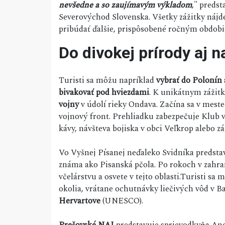
nevšedne a so zaujímavým výkladom
," preds
Severovýchod Slovenska. Všetky zážitky nájd
pribúdať ďalšie, prispôsobené ročným obdob
Do divokej prírody aj n
Turisti sa môžu napríklad
vybrať do Polonín 
bivakovať pod hviezdami
. K unikátnym zážit
vojny
v údolí rieky Ondava. Začína sa v mest
vojnový front. Prehliadku zabezpečuje Klub v
kávy, návšteva bojiska v obci Veľkrop alebo zá
Vo Vyšnej Písanej neďaleko Svidníka predst
známa ako Pisanská pčola. Po rokoch v zahrani
včelárstvu a osvete v tejto oblasti.Turisti sa 
okolia, vrátane ochutnávky liečivých vôd v 
Hervartove
(UNESCO).
Prešovské NAJ
predstavuje sprievodkyňa And