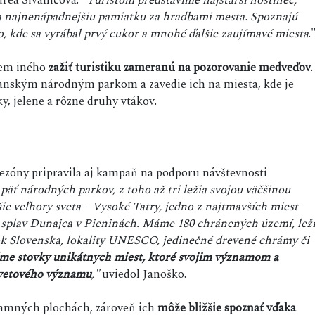
eň a najnenápadnejšiu pamiatku za hradbami mesta. Spoznajú
o, kde sa vyrábal prvý cukor a mnohé ďalšie zaujímavé miesta
.
em iného
zažiť turistiku zameranú na pozorovanie medveďov
.
anským národným parkom a zavedie ich na miesta, kde je
y, jelene a rôzne druhy vtákov.
ezóny pripravila aj kampaň na podporu návštevnosti
äť národných parkov, z toho až tri ležia svojou väčšinou
ie veľhory sveta – Vysoké Tatry, jedno z najtmavších miest
 splav Dunajca v Pieninách. Máme 180 chránených území, lež
tok Slovenska, lokality UNESCO, jedinečné drevené chrámy či
me stovky unikátnych miest, ktoré svojim významom a
 svetového významu
,"
uviedol Janoško.
lamných plochách, zároveň ich
môže bližšie spoznať vďaka