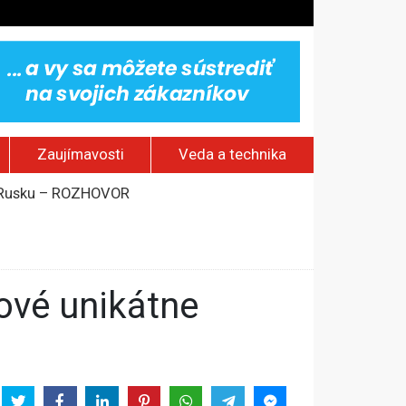
Zaujímavosti
Veda a technika
om Rusku – ROZHOVOR
stavov
rí o prejave dôvery