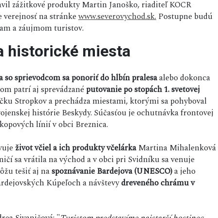
tavil zážitkové produkty Martin Janoško, riaditeľ KOCR
e verejnosť na stránke
www.severovychod.sk.
Postupne budú
iam a záujmom turistov.
a historické miesta
a so sprievodcom sa ponoriť do hlbín pralesa
alebo dokonca
kom patrí aj sprevádzané
putovanie po stopách 1. svetovej
ečku Stropkov a prechádza miestami, ktorými sa pohyboval
ojenskej histórie Beskydy. Súčasťou je ochutnávka frontovej
kopových línií v obci Breznica.
avuje
život včiel a ich produkty včelárka
Martina Mihalenková
čí sa vrátila na východ a v obci pri Svidníku sa venuje
môžu tešiť aj na
spoznávanie Bardejova (UNESCO)
a jeho
Bardejovských Kúpeľoch a návštevy
dreveného chrámu v
rea Sivaničová: "
Turistom predstavíme najstarší hostinec,