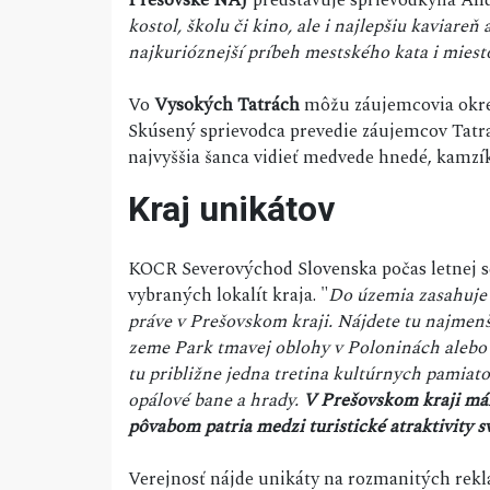
kostol, školu či kino, ale i najlepšiu kaviar
najkurióznejší príbeh mestského kata i miest
Vo
Vysokých Tatrách
môžu záujemcovia okr
Skúsený sprievodca prevedie záujemcov Tatr
najvyššia šanca vidieť medvede hnedé, kamzík
Kraj unikátov
KOCR Severovýchod Slovenska počas letnej s
vybraných lokalít kraja. "
Do územia zasahuje p
práve v Prešovskom kraji. Nájdete tu najmenš
zeme Park tmavej oblohy v Poloninách alebo
tu približne jedna tretina kultúrnych pamia
opálové bane a hrady.
V Prešovskom kraji má
pôvabom patria medzi turistické atraktivity
Verejnosť nájde unikáty na rozmanitých rek