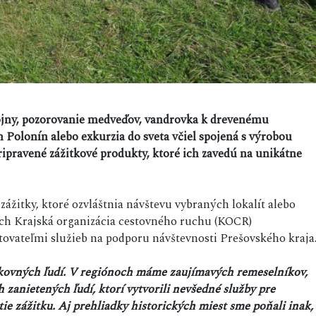
vojny, pozorovanie medveďov, vandrovka k drevenému
h Polonín alebo exkurzia do sveta včiel spojená s výrobou
pripravené zážitkové produkty, ktoré ich zavedú na unikátne
ážitky, ktoré ozvláštnia návštevu vybraných lokalít alebo
ich Krajská organizácia cestovného ruchu (KOCR)
tovateľmi služieb na podporu návštevnosti Prešovského kraja
šikovných ľudí. V regiónoch máme zaujímavých remeselníkov,
zanietených ľudí, ktorí vytvorili nevšedné služby pre
ie zážitku. Aj prehliadky historických miest sme poňali inak,