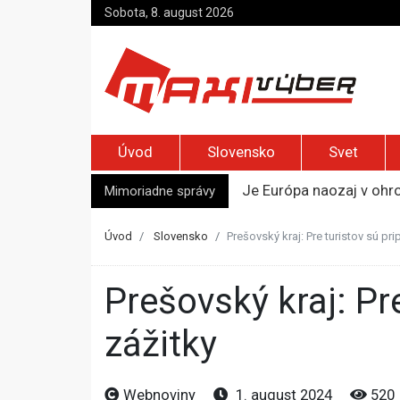
Sobota, 8. august 2026
Úvod
Slovensko
Svet
Mimoriadne správy
Je Európa naozaj v ohr
Pápež Lev XIV. sa vo Fr
Kyjev žiada EÚ o 220 mi
Úvod
Slovensko
Prešovský kraj: Pre turistov sú pr
Merz zvolal bezpečnostn
Kandidatúru Slovenska 
Prešovský kraj: Pre turistov sú pripravené nové unikátne
zážitky
Webnoviny
1. august 2024
520