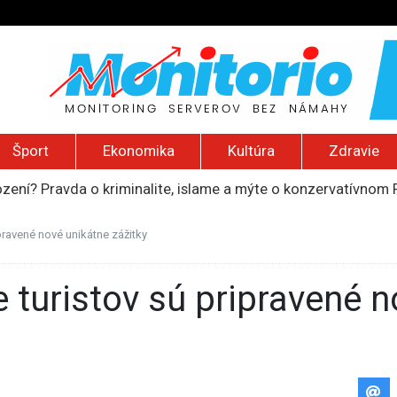
Šport
Ekonomika
Kultúra
Zdravie
ození? Pravda o kriminalite, islame a mýte o konzervatívn
ancúzsku stretne s obeťami sexuálneho zneužívania kňazmi
liónov eur na pomoc farmárom, ktorých postihla blokáda prí
ipravené nové unikátne zážitky
ú radu štátu po incidente s dronom pri ukrajinskom lietadle
do Bezpečnostnej rady OSN podporilo 123 štátov, Blanár hovo