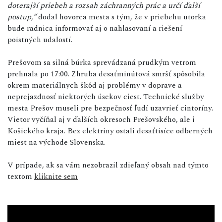
doterajší priebeh a rozsah záchranných prác a určí ďalší
postup,“
dodal hovorca mesta s tým, že v priebehu utorka
bude radnica informovať aj o nahlasovaní a riešení
poistných udalostí.
Prešovom sa silná búrka sprevádzaná prudkým vetrom
prehnala po 17:00. Zhruba desaťminútová smršť spôsobila
okrem materiálnych škôd aj problémy v doprave a
neprejazdnosť niektorých úsekov ciest. Technické služby
mesta Prešov museli pre bezpečnosť ľudí uzavrieť cintoríny.
Vietor vyčíňal aj v ďalších okresoch Prešovského, ale i
Košického kraja. Bez elektriny ostali desaťtisíce odberných
miest na východe Slovenska.
V prípade, ak sa vám nezobrazil zdieľaný obsah nad týmto
textom
kliknite sem