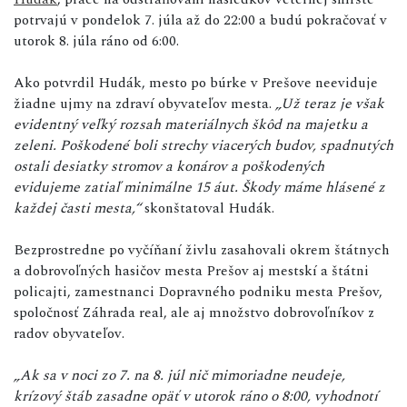
potrvajú v pondelok 7. júla až do 22:00 a budú pokračovať v
utorok 8. júla ráno od 6:00.
Ako potvrdil Hudák, mesto po búrke v Prešove neeviduje
žiadne ujmy na zdraví obyvateľov mesta.
„Už teraz je však
evidentný veľký rozsah materiálnych škôd na majetku a
zeleni. Poškodené boli strechy viacerých budov, spadnutých
ostali desiatky stromov a konárov a poškodených
evidujeme zatiaľ minimálne 15 áut. Škody máme hlásené z
každej časti mesta,“
skonštatoval Hudák.
Bezprostredne po vyčíňaní živlu zasahovali okrem štátnych
a dobrovoľných hasičov mesta Prešov aj mestskí a štátni
policajti, zamestnanci Dopravného podniku mesta Prešov,
spoločnosť Záhrada real, ale aj množstvo dobrovoľníkov z
radov obyvateľov.
„Ak sa v noci zo 7. na 8. júl nič mimoriadne neudeje,
krízový štáb zasadne opäť v utorok ráno o 8:00, vyhodnotí