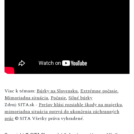
Viac k témam:
Búrky na Slovensku
,
Extrémne počasie
,
Mimoriadna situácia
,
Počasie
,
Silné búrky
Zdroj: SITA.sk -
Prešov hlási rozsiahle škody na majetku,
mimoriadna situácia potrvá do ukončenia záchranných
prác
© SITA Všetky práva vyhradené.