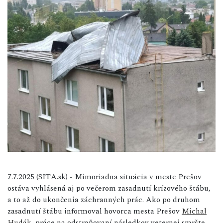
7.7.2025 (SITA.sk) - Mimoriadna situácia v meste Prešov
ostáva vyhlásená aj po večerom zasadnutí krízového štábu,
a to až do ukončenia záchranných prác. Ako po druhom
zasadnutí štábu informoval hovorca mesta Prešov
Michal
Hudák
, práce na odstraňovaní následkov veternej smršte