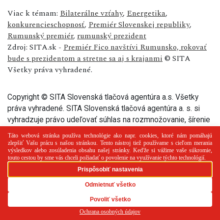
Viac k témam:
Bilaterálne vzťahy
,
Energetika
,
konkurencieschopnosť
,
Premiér Slovenskej republiky
,
Rumunský premiér
,
rumunský prezident
Zdroj: SITA.sk -
Premiér Fico navštívi Rumunsko, rokovať
bude s prezidentom a stretne sa aj s krajanmi
© SITA
Všetky práva vyhradené.
Copyright © SITA Slovenská tlačová agentúra a.s. Všetky
práva vyhradené. SITA Slovenská tlačová agentúra a. s. si
vyhradzuje právo udeľovať súhlas na rozmnožovanie, šírenie
a na verejný prenos tohto článku a jeho častí.
PR článok
Reklama
Spolupráca
Kontakt
Zásady
používania cookies
RSS