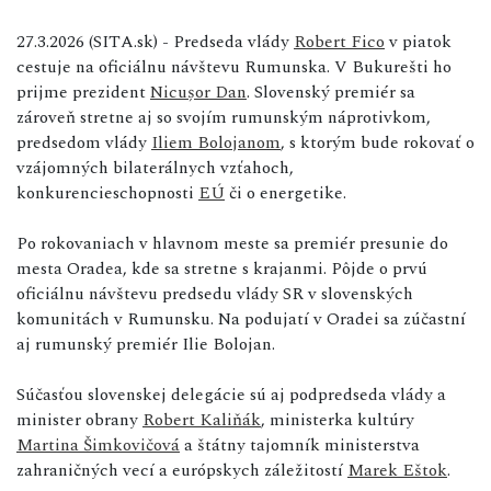
27.3.2026 (SITA.sk) - Predseda vlády
Robert Fico
v piatok
cestuje na oficiálnu návštevu Rumunska. V Bukurešti ho
prijme prezident
Nicușor Dan
. Slovenský premiér sa
zároveň stretne aj so svojím rumunským náprotivkom,
predsedom vlády
Iliem Bolojanom
, s ktorým bude rokovať o
vzájomných bilaterálnych vzťahoch,
konkurencieschopnosti
EÚ
či o energetike.
Po rokovaniach v hlavnom meste sa premiér presunie do
mesta Oradea, kde sa stretne s krajanmi. Pôjde o prvú
oficiálnu návštevu predsedu vlády SR v slovenských
komunitách v Rumunsku. Na podujatí v Oradei sa zúčastní
aj rumunský premiér Ilie Bolojan.
Súčasťou slovenskej delegácie sú aj podpredseda vlády a
minister obrany
Robert Kaliňák
, ministerka kultúry
Martina Šimkovičová
a štátny tajomník ministerstva
zahraničných vecí a európskych záležitostí
Marek Eštok
.