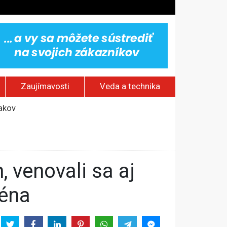
Zaujímavosti
Veda a technika
jakov
 pamätník a záchrana psov z lesných požiarov
dovaním“
vy
téna