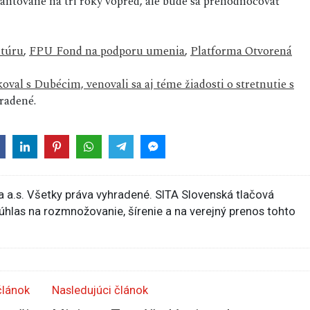
antované na tri roky vopred, ale bude sa prehodnocovať
ltúru
,
FPU Fond na podporu umenia
,
Platforma Otvorená
al s Dubécim, venovali sa aj téme žiadosti o stretnutie s
radené.
 a.s. Všetky práva vyhradené. SITA Slovenská tlačová
súhlas na rozmnožovanie, šírenie a na verejný prenos tohto
článok
Nasledujúci článok