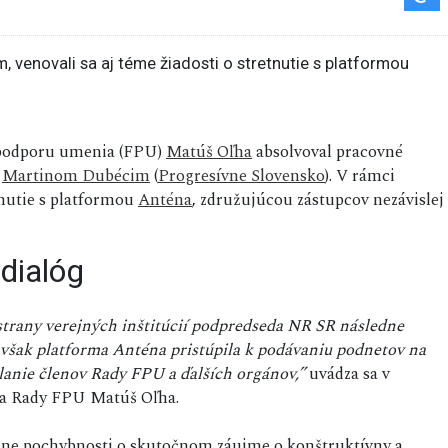
a podporu umenia (FPU)
Matúš Oľha
absolvoval pracovné
Martinom Dubécim
(
Progresívne Slovensko
). V rámci
etnutie s platformou
Anténa
, združujúcou zástupcov nezávislej
dialóg
trany verejných inštitúcií podpredseda NR SR následne
m však platforma Anténa pristúpila k podávaniu podnetov na
lanie členov Rady FPU a ďalších orgánov,”
uvádza sa v
da Rady FPU Matúš Oľha.
ážne pochybnosti o skutočnom záujme o konštruktívny a