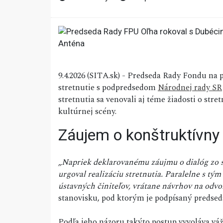
9.4.2026 (SITA.sk) - Predseda Rady Fondu n
stretnutie s podpredsedom
Národnej rady SR
stretnutia sa venovali aj téme žiadosti o str
kultúrnej scény.
Záujem o konštruktívny 
„Napriek deklarovanému záujmu o dialóg zo s
urgoval realizáciu stretnutia. Paralelne s tý
ústavných činiteľov, vrátane návrhov na odvo
stanovisku, pod ktorým je podpísaný predse
Podľa jeho názoru takýto postup vyvoláva v