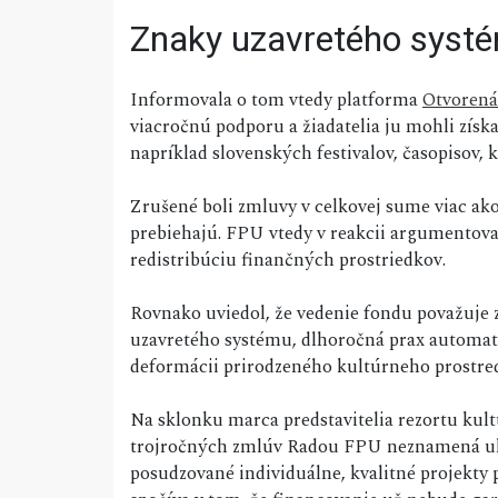
Znaky uzavretého syst
Informovala o tom vtedy platforma
Otvorená
viacročnú podporu a žiadatelia ju mohli získa
napríklad slovenských festivalov, časopisov, k
Zrušené boli zmluvy v celkovej sume viac ako 
prebiehajú. FPU vtedy v reakcii argumentova
redistribúciu finančných prostriedkov.
Rovnako uviedol, že vedenie fondu považuje z
uzavretého systému, dlhoročná prax automat
deformácii prirodzeného kultúrneho prostre
Na sklonku marca predstavitelia rezortu kult
trojročných zmlúv Radou FPU neznamená ukon
posudzované individuálne, kvalitné projekty