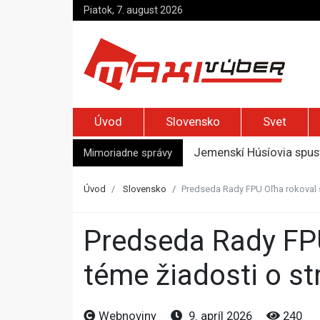
Piatok, 7. august 2026
Úvod
Slovensko
Svet
Mimoriadne správy
Jemenskí Húsíovia spust
Top foto dňa (6. august
Irán pohrozil susedom, ž
Úvod
Slovensko
Predseda Rady FPU Oľha rokoval s
Moskva bráni bývalú šéf
Zelenskyj prvýkrát od r
Predseda Rady FPU Oľha rokoval s Dubécim, venovali sa aj
téme žiadosti o st
Webnoviny
9. apríl 2026
240