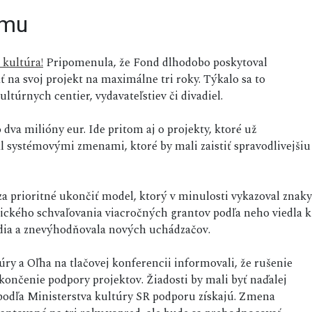
ému
 kultúra!
Pripomenula, že Fond dlhodobo poskytoval
ť na svoj projekt na maximálne tri roky. Týkalo sa to
ultúrnych centier, vydavateľstiev či divadiel.
dva milióny eur. Ide pritom aj o projekty, ktoré už
l systémovými zmenami, ktoré by mali zaistiť spravodlivejšiu
a prioritné ukončiť model, ktorý v minulosti vykazoval znaky
ického schvaľovania viacročných grantov podľa neho viedla k
dia a znevýhodňovala nových uchádzačov.
úry a Oľha na tlačovej konferencii informovali, že rušenie
čenie podpory projektov. Žiadosti by mali byť naďalej
 podľa Ministerstva kultúry SR podporu získajú. Zmena