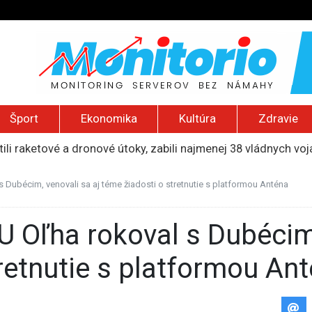
Šport
Ekonomika
Kultúra
Zdravie
ili raketové a dronové útoky, zabili najmenej 38 vládnych vo
 2026): Protest zdravotníkov, ruský letecký útok, hirošimský
e „zhasne celý Perzský záliv“, pripravil zoznam cieľov
 Dubécim, venovali sa aj téme žiadosti o stretnutie s platformou Anténa
ku francúzskej RT, jej vyhostenie z krajiny nazvala „prenasle
uskej invázie navštívi Srbsko, Kyjev ho chce odpútať od Mosk
retnutie s platformou An