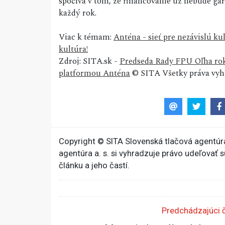
spočíva v tom, že financovanie už nebude gar
každý rok.
Viac k témam:
Anténa - sieť pre nezávislú ku
kultúra!
Zdroj: SITA.sk -
Predseda Rady FPU Oľha rokov
platformou Anténa
© SITA Všetky práva vyh
Copyright © SITA Slovenská tlačová agentúra
agentúra a. s. si vyhradzuje právo udeľovať 
článku a jeho častí.
Predchádzajúci 