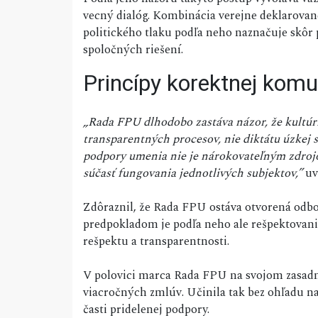
vecný dialóg. Kombinácia verejne deklarovane
politického tlaku podľa neho naznačuje skôr
spoločných riešení.
Princípy korektnej komu
„Rada FPU dlhodobo zastáva názor, že kultúrn
transparentných procesov, nie diktátu úzkej 
podpory umenia nie je nárokovateľným zdroj
súčasť fungovania jednotlivých subjektov,”
uv
Zdôraznil, že Rada FPU ostáva otvorená odb
predpokladom je podľa neho ale rešpektovan
rešpektu a transparentnosti.
V polovici marca Rada FPU na svojom zasadn
viacročných zmlúv. Učinila tak bez ohľadu na 
časti pridelenej podpory.