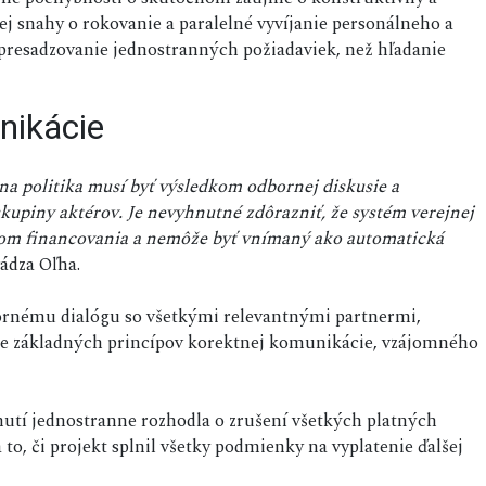
j snahy o rokovanie a paralelné vyvíjanie personálneho a
 presadzovanie jednostranných požiadaviek, než hľadanie
nikácie
a politika musí byť výsledkom odbornej diskusie a
skupiny aktérov. Je nevyhnutné zdôrazniť, že systém verejnej
om financovania a nemôže byť vnímaný ako automatická
ádza Oľha.
ornému dialógu so všetkými relevantnými partnermi,
ie základných princípov korektnej komunikácie, vzájomného
utí jednostranne rozhodla o zrušení všetkých platných
to, či projekt splnil všetky podmienky na vyplatenie ďalšej