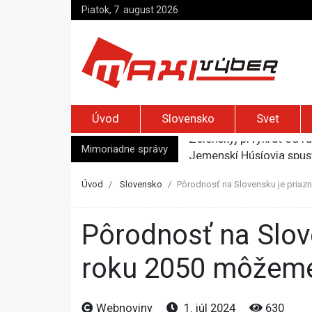
Piatok, 7. august 2026
Úvod
Slovensko
Svet
Mimoriadne správy
Jemenskí Húsíovia spust
Top foto dňa (6. august
Irán pohrozil susedom, ž
Úvod
Slovensko
Pôrodnosť na Slovensku je priazni
Moskva bráni bývalú šéf
Zelenskyj prvýkrát od r
Pôrodnosť na Slovensku je priaznivá len v troch regiónoch, do
roku 2050 môžeme 
Webnoviny
1. júl 2024
630