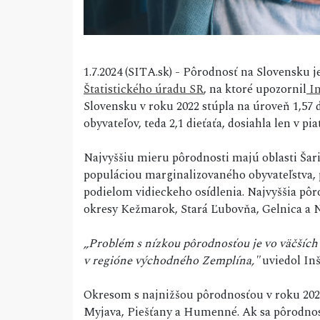
1.7.2024 (SITA.sk) - Pôrodnosť na Slovensku j
Štatistického úradu SR
, na ktoré upozornil
In
Slovensku v roku 2022 stúpla na úroveň 1,57
obyvateľov, teda 2,1 dieťaťa, dosiahla len v pi
Najvyššiu mieru pôrodnosti majú oblasti Šariš
populáciou marginalizovaného obyvateľstva
podielom vidieckeho osídlenia. Najvyššia pôro
okresy Kežmarok, Stará Ľubovňa, Gelnica a 
„Problém s nízkou pôrodnosťou je vo väčších
v regióne východného Zemplína,"
uviedol Inšt
Okresom s najnižšou pôrodnosťou v roku 2022 b
Myjava, Piešťany a Humenné. Ak sa pôrodnosť