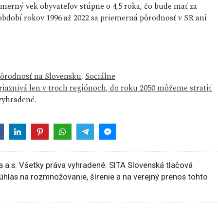
iemerný vek obyvateľov stúpne o 4,5 roka, čo bude mať za
 období rokov 1996 až 2022 sa priemerná pôrodnosť v SR ani
ôrodnosť na Slovensku
,
Sociálne
iaznivá len v troch regiónoch, do roku 2050 môžeme stratiť
vyhradené.
 a.s. Všetky práva vyhradené. SITA Slovenská tlačová
súhlas na rozmnožovanie, šírenie a na verejný prenos tohto