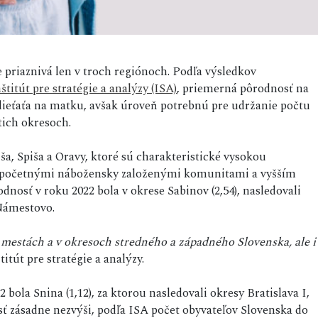
e priaznivá len v troch regiónoch. Podľa výsledkov
štitút pre stratégie a analýzy (ISA)
, priemerná pôrodnosť na
 dieťaťa na matku, avšak úroveň potrebnú pre udržanie počtu
atich okresoch.
a, Spiša a Oravy, ktoré sú charakteristické vysokou
, početnými nábožensky založenými komunitami a vyšším
dnosť v roku 2022 bola v okrese Sabinov (2,54), nasledovali
Námestovo.
 mestách a v okresoch stredného a západného Slovenska, ale i
itút pre stratégie a analýzy.
ola Snina (1,12), za ktorou nasledovali okresy Bratislava I,
 zásadne nezvýši, podľa ISA počet obyvateľov Slovenska do