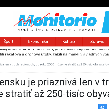
Šport
Ekonomika
Kultúra
Zdravie
ili raketové a dronové útoky, zabili najmenej 38 vládnych vo
 2026): Protest zdravotníkov, ruský letecký útok, hirošimský
e „zhasne celý Perzský záliv“, pripravil zoznam cieľov
vá len v troch regiónoch, do roku 2050 môžeme stratiť až 250-tisíc obyvateľov
ku francúzskej RT, jej vyhostenie z krajiny nazvala „prenasle
uskej invázie navštívi Srbsko, Kyjev ho chce odpútať od Mosk
stratiť až 250-tisíc obyv