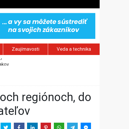
Zaujímavosti
Veda a technika
jakov
 pamätník a záchrana psov z lesných požiarov
dovaním“
vy
ateľov