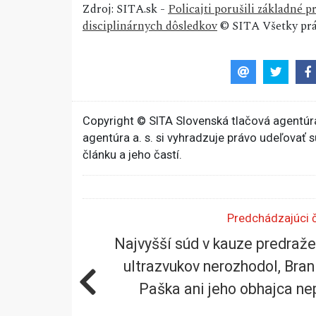
Zdroj: SITA.sk -
Policajti porušili základné
disciplinárnych dôsledkov
© SITA Všetky prá
Copyright © SITA Slovenská tlačová agentúra
agentúra a. s. si vyhradzuje právo udeľovať 
článku a jeho častí.
Predchádzajúci 
Najvyšší súd v kauze predraž
ultrazvukov nerozhodol, Bran
Paška ani jeho obhajca nep