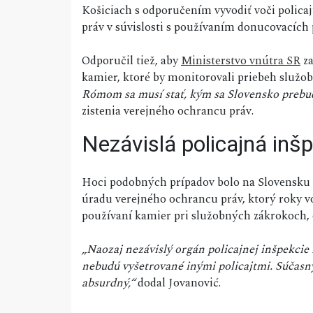
Košiciach s odporučením vyvodiť voči policajt
práv v súvislosti s používaním donucovacích 
Odporučil tiež, aby
Ministerstvo vnútra SR
za
kamier, ktoré by monitorovali priebeh služo
Rómom sa musí stať, kým sa Slovensko prebu
zistenia verejného ochrancu práv.
Nezávislá policajná inš
Hoci podobných prípadov bolo na Slovensku 
úradu verejného ochrancu práv, ktorý roky vol
používaní kamier pri služobných zákrokoch, 
„Naozaj nezávislý orgán policajnej inšpekcie
nebudú vyšetrované inými policajtmi. Súčasný
absurdný,“
dodal Jovanović.