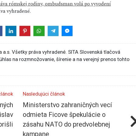
 práva rómskej rodiny, ombudsman volá po vyvodení
va vyhradené.
 a.s. Všetky práva vyhradené. SITA Slovenská tlačová
súhlas na rozmnožovanie, šírenie a na verejný prenos tohto
článok
Nasledujúci článok
ených
Ministerstvo zahraničných vecí
islav
odmieta Ficove špekulácie o
rišli
zásahu NATO do predvolebnej
kampane