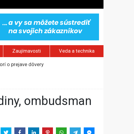
Zaujímavosti
Veda a technika
rí o prejave dôvery
om Rusku – ROZHOVOR
stavov
ovestream festival