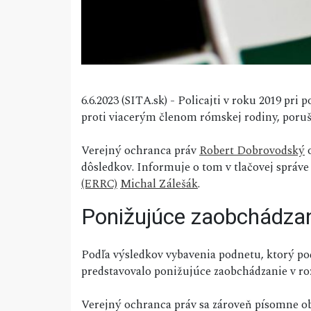
6.6.2023 (SITA.sk) - Policajti v roku 2019 pri
proti viacerým členom rómskej rodiny, poruši
Verejný ochranca práv
Robert Dobrovodský
o
dôsledkov. Informuje o tom v tlačovej správ
(ERRC)
Michal Zálešák
.
Ponižujúce zaobchádza
Podľa výsledkov vybavenia podnetu, ktorý po
predstavovalo ponižujúce zaobchádzanie v r
Verejný ochranca práv sa zároveň písomne obr