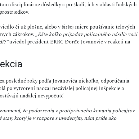
om disciplinárne dôsledky a preškoliť ich v oblasti ľudských
prostriedkov.
viedlo či už plošne, alebo v širšej miere používanie telových
bných zákrokov.
„Ešte koľko prípadov policajného násilia voči
dí?“
uviedol prezident ERRC Đorđe Jovanović v reakcii na
pekcia
za posledné roky podľa Jovanovića niekoľko, odporúčania
á po vytvorení naozaj nezávislej policajnej inšpekcie a
ostávajú naďalej nevypočuté.
 znamená, že podozrenia z protiprávneho konania policajtov
 stav, ktorý je v rozpore s uvedeným, nám príde ako