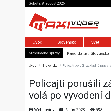
Sobota, 8. august 2026
Úvod
Slovensko
Svet
Mimoriadne správy
Kandidatúru Slovenska 
Je Európa naozaj v ohr
Pápež Lev XIV. sa vo Fr
Úvod
Slovensko
Policajti porušili základné práv
Kyjev žiada EÚ o 220 mi
Top foto dňa (7. august 
Policajti porušili základné práva rómskej rodiny, ombudsman
volá po vyvodení d
Webnoviny
6. jún 2023
598