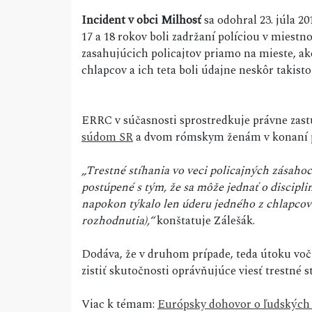
Incident v obci Milhosť
sa odohral 23. júla 2
17 a 18 rokov boli zadržaní políciou v miestn
zasahujúcich policajtov priamo na mieste, a
chlapcov a ich teta boli údajne neskôr takist
ERRC v súčasnosti sprostredkuje právne za
súdom SR
a dvom rómskym ženám v konaní p
„Trestné stíhania vo veci policajných zásaho
postúpené s tým, že sa môže jednať o disciplin
napokon týkalo len úderu jedného z chlapcov
rozhodnutia),“
konštatuje Zálešák.
Dodáva, že v druhom prípade, teda útoku voči
zistiť skutočnosti oprávňujúce viesť trestné s
Viac k témam:
Európsky dohovor o ľudských