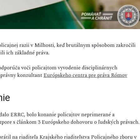
 policajnej razii v Milhosti, keď brutálnym spôsobom zakročili
li ich základné práva.
dporúča voči policajtom vyvodenie disciplinárnych
e právny konzultant
Európskeho centra pre práva Rómov
nie
dalo ERRC, bolo konanie policajtov neprimerané a
ozpore s článkom 3 Európskeho dohovoru o ľudských právach.
átil na riaditeľa Krajského riaditeľstva Policajného zboru v