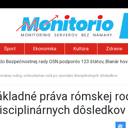
Šport
Ekonomika
Kultúra
Zdravie
do Bezpečnostnej rady OSN podporilo 123 štátov, Blanár hovo
ození? Pravda o kriminalite, islame a mýte o konzervatívn
ancúzsku stretne s obeťami sexuálneho zneužívania kňazmi
a rómskej rodiny, ombudsman volá po vyvodení disciplinárnych dôsledkov
liónov eur na pomoc farmárom, ktorých postihla blokáda prí
2026): Včelie úle v Palestíne, streľba študenta v Thajsku a L
isciplinárnych dôsledkov