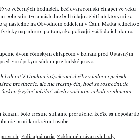
019 vo večerných hodinách, keď dvaja rómski chlapci vo veku
om pohostinstve a následne boli údajne zbití niektorými zo
ko aj následne na Obvodnom oddelení v Čani. Matka jedného z
o fyzicky napadnuté po tom, ako policajti vošli do ich domu.
stúpenie dvom rómskym chlapcom v konaní pred
Ústavným
red Európskym súdom pre ľudské práva.
ch boli totiž Úradom inšpekčnej služby v jednom prípade
árne previnenie, ale nie trestný čin, hoci sa rozhodnutie
 fackou (zvyšné násilné zásahy voči nim neboli predmetom
 ženám, bolo trestné stíhanie prerušené, keďže sa nepodarilo
tíhanie proti konkrétnej osobe.
 právach
,
Policajná razia
,
Základné práva a slobody