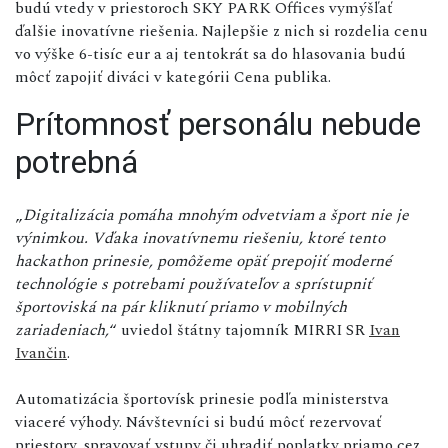
budú vtedy v priestoroch SKY PARK Offices vymýšľať
ďalšie inovatívne riešenia. Najlepšie z nich si rozdelia cenu
vo výške 6-tisíc eur a aj tentokrát sa do hlasovania budú
môcť zapojiť diváci v kategórii Cena publika.
Prítomnosť personálu nebude
potrebná
„
Digitalizácia pomáha mnohým odvetviam a šport nie je
výnimkou. Vďaka inovatívnemu riešeniu, ktoré tento
hackathon prinesie, pomôžeme opäť prepojiť moderné
technológie s potrebami používateľov a sprístupniť
športoviská na pár kliknutí priamo v mobilných
zariadeniach,
“ uviedol štátny tajomník MIRRI SR
Ivan
Ivančin
.
Automatizácia športovísk prinesie podľa ministerstva
viaceré výhody. Návštevníci si budú môcť rezervovať
priestory, spravovať vstupy či uhradiť poplatky priamo cez