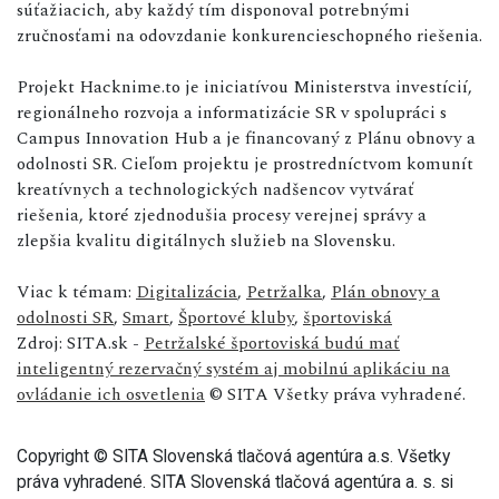
súťažiacich, aby každý tím disponoval potrebnými
zručnosťami na odovzdanie konkurencieschopného riešenia.
Projekt Hacknime.to je iniciatívou Ministerstva investícií,
regionálneho rozvoja a informatizácie SR v spolupráci s
Campus Innovation Hub a je financovaný z Plánu obnovy a
odolnosti SR. Cieľom projektu je prostredníctvom komunít
kreatívnych a technologických nadšencov vytvárať
riešenia, ktoré zjednodušia procesy verejnej správy a
zlepšia kvalitu digitálnych služieb na Slovensku.
Viac k témam:
Digitalizácia
,
Petržalka
,
Plán obnovy a
odolnosti SR
,
Smart
,
Športové kluby
,
športoviská
Zdroj: SITA.sk -
Petržalské športoviská budú mať
inteligentný rezervačný systém aj mobilnú aplikáciu na
ovládanie ich osvetlenia
© SITA Všetky práva vyhradené.
Copyright © SITA Slovenská tlačová agentúra a.s. Všetky
práva vyhradené. SITA Slovenská tlačová agentúra a. s. si