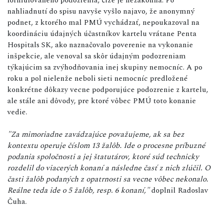
nahliadnutí do spisu navyše vyšlo najavo, že anonymný
podnet, z ktorého mal PMÚ vychádzať, nepoukazoval na
koordináciu údajných účastníkov kartelu vrátane Penta
Hospitals SK, ako naznačovalo poverenie na vykonanie
inšpekcie, ale venoval sa skôr údajným podozreniam
týkajúcim sa zvýhodňovania inej skupiny nemocníc. A po
roku a pol nielenže neboli sieti nemocníc predložené
konkrétne dôkazy vecne podporujúce podozrenie z kartelu,
ale stále ani dôvody, pre ktoré vôbec PMÚ toto konanie
vedie.
"Za mimoriadne zavádzajúce považujeme, ak sa bez
kontextu operuje číslom 13 žalôb. Ide o procesne príbuzné
podania spoločnosti a jej štatutárov, ktoré súd technicky
rozdelil do viacerých konaní a následne časť z nich zlúčil. O
časti žalôb podaných z opatrnosti sa vecne vôbec nekonalo.
Reálne teda ide o 5 žalôb, resp. 6 konaní,"
doplnil Radoslav
Čuha.