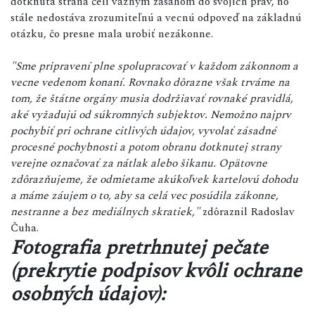
dotknutá strana čelí vážnym zásahom do svojich práv, no
stále nedostáva zrozumiteľnú a vecnú odpoveď na základnú
otázku, čo presne mala urobiť nezákonne.
"Sme pripravení plne spolupracovať v každom zákonnom a
vecne vedenom konaní. Rovnako dôrazne však trváme na
tom, že štátne orgány musia dodržiavať rovnaké pravidlá,
aké vyžadujú od súkromných subjektov. Nemožno najprv
pochybiť pri ochrane citlivých údajov, vyvolať zásadné
procesné pochybnosti a potom obranu dotknutej strany
verejne označovať za nátlak alebo šikanu. Opätovne
zdôrazňujeme, že odmietame akúkoľvek kartelovú dohodu
a máme záujem o to, aby sa celá vec posúdila zákonne,
nestranne a bez mediálnych skratiek,"
zdôraznil Radoslav
Čuha.
Fotografia pretrhnutej pečate
(prekrytie podpisov kvôli ochrane
osobných údajov):