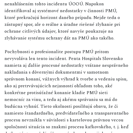
nenahlásením tohto incidentu ÚOOÚ. Napokon
identifikoval aj systémové nedostatky v činnosti PMÚ,
ktoré prekračujú horizont daného prípadu. Nejde teda o
zástupný spor, ale o reálne a úradne riešené zlyhanie pri
ochrane citlivých údajov, ktoré navyše poukazuje na
zlyhávanie systému ochrany dát na PMÚ ako takého.
Pochybnosti o profesionalite postupu PMÚ pritom
nevyvoláva len tento incident. Penta Hospitals Slovensko
namieta aj ďalšie procesné nedostatky vrátane nesprávneho
nakladania s dôvernými dokumentmi v samotnom
správnom konaní, vážnych výhrad k tvorbe a vedeniu spisu,
ako aj pretrvávajúcich nejasností ohľadom toho, aké
konkrétne protisúťažné konanie kladie PMÚ sieti
nemocníc za vinu, a teda aj akému správaniu sa má do
budúcna vyhnúť. Tieto okolnosti posilňujú obavu, že či
namiesto štandardného, predvídateľného a transparentného
procesu nevznikla v súvislosti s kartelovou právnou vecou
spoločnosti situácia so znakmi procesu kafkovského, t. j. keď