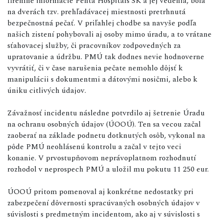
firemné informácie Penta Hospitals SK a jej vedenia, bola
na dverách tzv. prehľadávacej miestnosti pretrhnutá
bezpečnostná pečať. V priľahlej chodbe sa navyše podľa
našich zistení pohybovali aj osoby mimo úradu, a to vrátane
sťahovacej služby, či pracovníkov zodpovedných za
upratovanie a údržbu. PMÚ tak dodnes nevie hodnoverne
vyvrátiť, či v čase narušenia pečate nemohlo dôjsť k
manipulácii s dokumentmi a dátovými nosičmi, alebo k
úniku citlivých údajov.
Závažnosť incidentu následne potvrdilo aj šetrenie Úradu
na ochranu osobných údajov (ÚOOÚ). Ten sa vecou začal
zaoberať na základe podnetu dotknutých osôb, vykonal na
pôde PMÚ neohlásenú kontrolu a začal v tejto veci
konanie. V prvostupňovom neprávoplatnom rozhodnutí
rozhodol v neprospech PMÚ a uložil mu pokutu 11 250 eur.
ÚOOÚ pritom pomenoval aj konkrétne nedostatky pri
zabezpečení dôvernosti spracúvaných osobných údajov v
súvislosti s predmetným incidentom, ako aj v súvislosti s