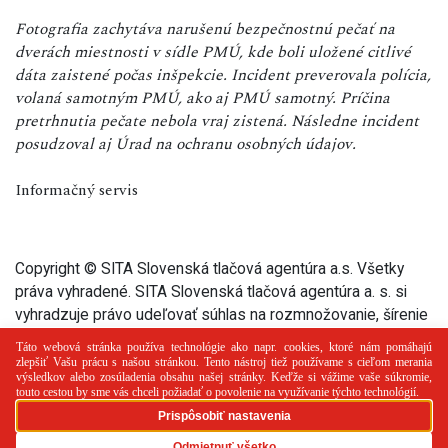
Fotografia zachytáva narušenú bezpečnostnú pečať na
dverách miestnosti v sídle PMÚ, kde boli uložené citlivé
dáta zaistené počas inšpekcie. Incident preverovala polícia,
volaná samotným PMÚ, ako aj PMÚ samotný. Príčina
pretrhnutia pečate nebola vraj zistená. Následne incident
posudzoval aj Úrad na ochranu osobných údajov.
Informačný servis
Copyright © SITA Slovenská tlačová agentúra a.s. Všetky
práva vyhradené. SITA Slovenská tlačová agentúra a. s. si
vyhradzuje právo udeľovať súhlas na rozmnožovanie, šírenie
a na verejný prenos tohto článku a jeho častí.