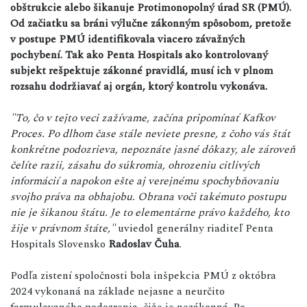
obštrukcie alebo šikanuje Protimonopolný úrad SR (PMÚ).
Od začiatku sa bráni výlučne zákonným spôsobom, pretože
v postupe PMÚ identifikovala viacero závažných
pochybení. Tak ako Penta Hospitals ako kontrolovaný
subjekt rešpektuje zákonné pravidlá, musí ich v plnom
rozsahu dodržiavať aj orgán, ktorý kontrolu vykonáva.
"To, čo v tejto veci zažívame, začína pripomínať Kafkov
Proces. Po dlhom čase stále neviete presne, z čoho vás štát
konkrétne podozrieva, nepoznáte jasné dôkazy, ale zároveň
čelíte razii, zásahu do súkromia, ohrozeniu citlivých
informácií a napokon ešte aj verejnému spochybňovaniu
svojho práva na obhajobu. Obrana voči takémuto postupu
nie je šikanou štátu. Je to elementárne právo každého, kto
žije v právnom štáte,"
uviedol generálny riaditeľ Penta
Hospitals Slovensko
Radoslav Čuha
.
Podľa zistení spoločnosti bola inšpekcia PMÚ z októbra
2024 vykonaná na základe nejasne a neurčito
formulovaného podozrenia, čiže je nezákonná. Po