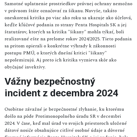
Samotné uplatnenie prostriedkov právnej ochrany nemožno
v právnom štáte označovať za šikanu. Navyše, takáto
oneskorená kritika po viac ako roku sa ukazuje ako účelová,
keďže kľúčové podania zo strany Penta Hospitals SK a jej
štatutárov, ktorých sa kritika "šikany" mohla týkať, boli
realizované ešte na prelome rokov 2024/2025. Tieto podania
sa pritom opierali o konkrétne výhrady k zákonnosti
postupu PMÚ, o ktorých dnešní kritici "šikany"
nepolemizujú. Aj preto ich kritika vyznieva skôr ako
obyčajné invektívy.
Vážny bezpečnostný
incident z decembra 2024
Osobitne závažné je bezpečnostné zlyhanie, ku ktorému
došlo na pôde Protimonopolného úradu SR v decembri
2024. V čase, keď mal úrad vo svojich priestoroch uložené
dátové nosiče obsahujúce citlivé osobné údaje a dôverné