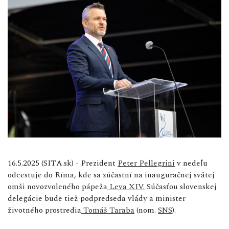
16.5.2025 (SITA.sk) - Prezident
Peter Pellegrini
v nedeľu
odcestuje do Ríma, kde sa zúčastní na inauguračnej svätej
omši novozvoleného pápeža
Leva XIV.
Súčasťou slovenskej
delegácie bude tiež podpredseda vlády a minister
životného prostredia
Tomáš Taraba
(nom.
SNS
).