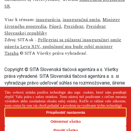
SR
.
Viac k témam:
inaugurácia
,
inauguračná omša
,
Minister
životného prostredia
,
Pápež
,
Prezident
,
Prezident
Slovenskej republiky
Zdroj: SITA.sk -
Pellegrini sa zúčastní inauguračnej omše
pápeža Leva XIV., spoločnosť mu bude robiť minister
Taraba
© SITA Všetky práva vyhradené.
Copyright © SITA Slovenská tlačová agentúra a.s. Všetky
práva vyhradené. SITA Slovenská tlačová agentúra a. s. si
vyhradzuje právo udeľovať súhlas na rozmnožovanie, šírenie
a na verejný prenos tohto článku a jeho častí.
PR článok
Reklama
Spolupráca
Kontakt
Zásady