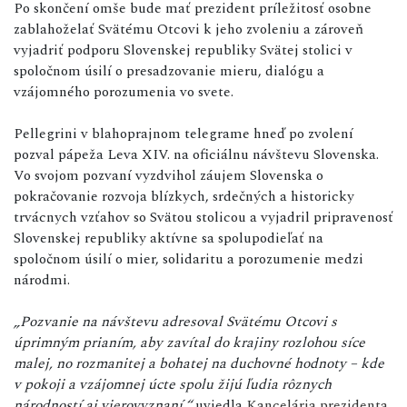
Po skončení omše bude mať prezident príležitosť osobne
zablahoželať Svätému Otcovi k jeho zvoleniu a zároveň
vyjadriť podporu Slovenskej republiky Svätej stolici v
spoločnom úsilí o presadzovanie mieru, dialógu a
vzájomného porozumenia vo svete.
Pellegrini v blahoprajnom telegrame hneď po zvolení
pozval pápeža Leva XIV. na oficiálnu návštevu Slovenska.
Vo svojom pozvaní vyzdvihol záujem Slovenska o
pokračovanie rozvoja blízkych, srdečných a historicky
trvácnych vzťahov so Svätou stolicou a vyjadril pripravenosť
Slovenskej republiky aktívne sa spolupodieľať na
spoločnom úsilí o mier, solidaritu a porozumenie medzi
národmi.
„Pozvanie na návštevu adresoval Svätému Otcovi s
úprimným prianím, aby zavítal do krajiny rozlohou síce
malej, no rozmanitej a bohatej na duchovné hodnoty – kde
v pokoji a vzájomnej úcte spolu žijú ľudia rôznych
národností aj vierovyznaní,“
uviedla
Kancelária prezidenta