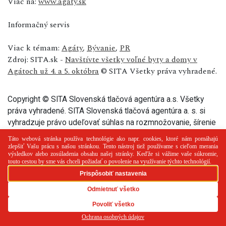
Viac na:
www.agaty.sk
Informačný servis
Viac k témam:
Agáty
,
Bývanie
,
PR
Zdroj: SITA.sk -
Navštívte všetky voľné byty a domy v
Agátoch už 4. a 5. októbra
© SITA Všetky práva vyhradené.
Copyright © SITA Slovenská tlačová agentúra a.s. Všetky
práva vyhradené. SITA Slovenská tlačová agentúra a. s. si
vyhradzuje právo udeľovať súhlas na rozmnožovanie, šírenie
a na verejný prenos tohto článku a jeho častí.
PR článok
Reklama
Spolupráca
Kontakt
Zásady
používania cookies
RSS