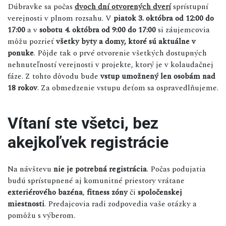
Dúbravke sa počas
dvoch dní otvorených dverí
sprístupní
verejnosti v plnom rozsahu. V
piatok 3. októbra od 12:00 do
17:00
a v
sobotu 4. októbra od 9:00 do 17:00
si záujemcovia
môžu pozrieť
všetky byty a domy, ktoré sú aktuálne v
ponuke
. Pôjde tak o prvé otvorenie všetkých dostupných
nehnuteľností verejnosti v projekte, ktorý je v kolaudačnej
fáze. Z tohto dôvodu bude
vstup umožnený len osobám nad
18 rokov
. Za obmedzenie vstupu deťom sa ospravedlňujeme.
Vítaní ste všetci, bez
akejkoľvek registrácie
Na návštevu
nie je potrebná registrácia
. Počas podujatia
budú sprístupnené aj komunitné priestory vrátane
exteriérového bazéna
,
fitness zóny
či
spoločenskej
miestnosti
. Predajcovia radi zodpovedia vaše otázky a
pomôžu s výberom.