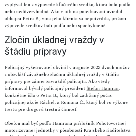
vyplýval len z výpovede kľúčového svedka, ktorá bola podľa
neho nedôveryhodná. Ako v júli na pojednávaní uviedol
obhajca Petra B., vina jeho klienta sa nepotvrdila, pričom
výpovede svedkov boli podľa neho spochybnené.
Zločin úkladnej vraždy v
štádiu prípravy
Policajný vyšetrovateľ obvinil v auguste 2023 dvoch mužov
z obzvlášť závažného zločinu úkladnej vraždy v štádiu
prípravy pre zámer zavraždiť policajta. Ako vtedy
informoval bývalý policajný prezident
Štefan Hamran
,
konkrétne išlo o Petra B., ktorý bol zadržaný počas
policajnej akcie Ráchel, a Romana Č., ktorý bol vo výkone
trestu pre drogovú trestnú činnosť.
Obeťou mal byť podľa Hamrana príslušník Pohotovostnej
motorizovanej jednotky v pôsobnosti Krajského riaditeľstva