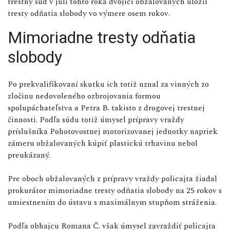
trestný súd v júli tohto roka dvojici obžalovaných uložil
tresty odňatia slobody vo výmere osem rokov.
Mimoriadne tresty odňatia
slobody
Po prekvalifikovaní skutku ich totiž uznal za vinných zo
zločinu nedovoleného ozbrojovania formou
spolupáchateľstva a Petra B. takisto z drogovej trestnej
činnosti. Podľa súdu totiž úmysel prípravy vraždy
príslušníka Pohotovostnej motorizovanej jednotky napriek
zámeru obžalovaných kúpiť plastickú trhavinu nebol
preukázaný.
Pre oboch obžalovaných z prípravy vraždy policajta žiadal
prokurátor mimoriadne tresty odňatia slobody na 25 rokov s
umiestnením do ústavu s maximálnym stupňom stráženia.
Podľa obhajcu Romana Č. však úmysel zavraždiť policajta