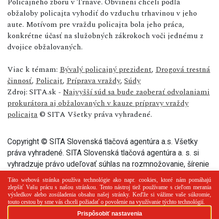
Policajného zboru v Trnave. Obvinení chceli podľa
obžaloby policajta vyhodiť do vzduchu trhavinou v jeho
aute. Motívom pre vraždu policajta bola jeho práca,
konkrétne účasť na služobných zákrokoch voči jednému z
dvojice obžalovaných.
Viac k témam:
Bývalý policajný prezident
,
Drogová trestná
činnosť
,
Policajt
,
Príprava vraždy
,
Súdy
Zdroj: SITA.sk -
Najvyšší súd sa bude zaoberať odvolaniami
prokurátora aj obžalovaných v kauze prípravy vraždy
policajta
© SITA Všetky práva vyhradené.
Copyright © SITA Slovenská tlačová agentúra a.s. Všetky
práva vyhradené. SITA Slovenská tlačová agentúra a. s. si
vyhradzuje právo udeľovať súhlas na rozmnožovanie, šírenie
a na verejný prenos tohto článku a jeho častí.